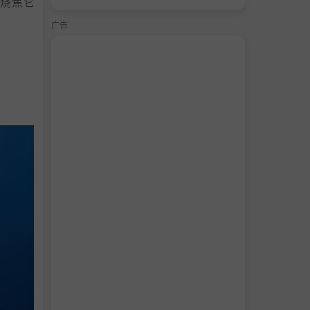
烧焦它
广告