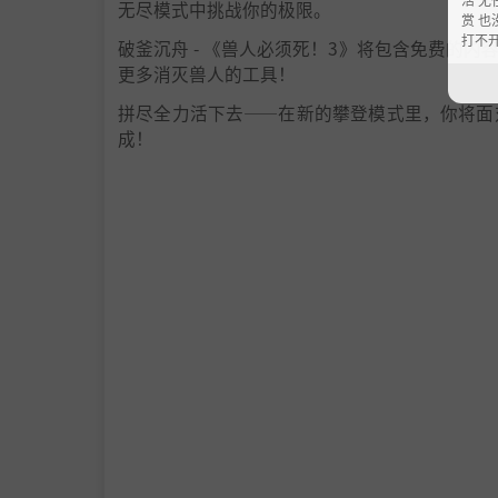
无尽模式中挑战你的极限。
赏 也
打不
破釜沉舟 - 《兽人必须死！3》将包含免费的
更多消灭兽人的工具！
拼尽全力活下去——在新的攀登模式里，你将面
成！