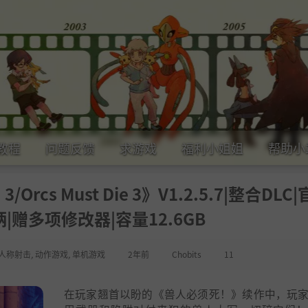
教程
问题反馈
求游戏
福利小姐姐
帮助小
3/Orcs Must Die 3》V1.2.5.7|整合DLC|
|赠多项修改器|容量12.6GB
三人称射击
,
动作游戏
,
单机游戏
2年前
Chobits
11
在玩家翘首以盼的《兽人必须死！》续作中，玩