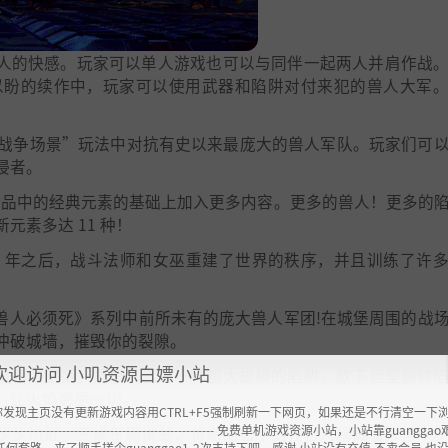
兽人的快感。玩家可以单人游戏也可以与同伴一起两人并肩作战
以盼的续作中，玩家可以使用武器和陷阱对付来犯的兽人大军
战争场景”玩法中对抗有史以来最庞大的兽人军队。玩家们可
侵者。
部作品中的经典元素的基础上加入更多内容。更多的兽人！更多的
素多达 11 种！
 20 年之后，战斗法师和女巫重建了世界的秩序，并且训练了许
《兽人必须死》系列中前所未有的庞大兽人军团!在城堡周围的战
冲破城墙，摧毁你的裂隙。
欢迎访问 小叽资源白嫖小站
来对抗兽人部落。战争机器是一种超大规模的陷阱。放下巨型翻转
，让火焰燃尽一切。
你发现主页没有更新游戏内容用CTRL+F5强制刷新一下网页，如果还是不行清空一下
----------------------------------------------------- 免费单机游戏资源小站，小站靠guangg
然在步步迫近。完成每周挑战，将您的名字刻在兽人屠戮名人堂中
任何套路，来了顺手搓个guanggao1-2次支持下吧，感谢 小站没有充值.不卖会员.也