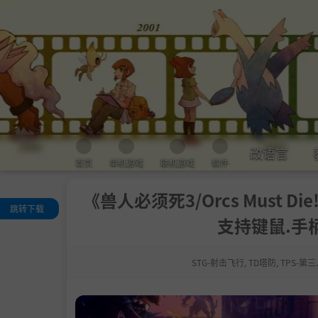
改语言
首页
单机游戏
联机游戏
软件
《兽人必须死3/Orcs Must Die! 
跳转下载
支持键鼠.手柄
评测
关于这款游戏
STG-射击飞行
,
TD塔防
,
TPS-第
系统需求
支持作者
包含DLC
学习版下载