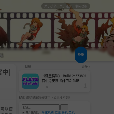
关于投稿
关于注册
隐私政策
站
登录
日榜
更多 »
官中|
《满屋猫咪》-Build 24573804
官中免安装-简中732.2MB
0
搜索-请尽量缩短关键字（如果搜不到）
家可以使
🔥 热门搜索：
生化危机
仁王
联机
单机