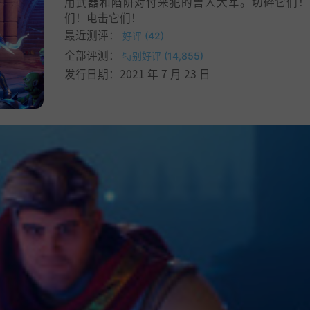
用武器和陷阱对付来犯的兽人大军。切碎它们！
们！电击它们！
最近测评：
好评 (42)
全部评测：
特别好评 (14,855)
发行日期：2021 年 7 月 23 日