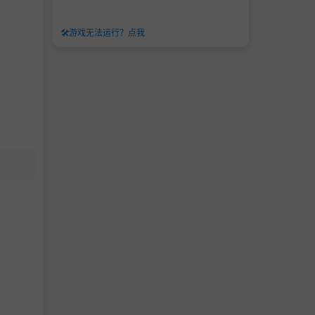
🛠️
游戏无法运行？点我