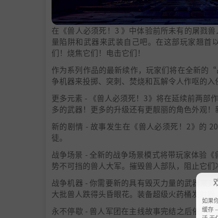
在《兽人必须死！3 》中体验前所未有的屠戮
量陷阱和武器来武装自己吧。在这部玩家翘首
们！烧焦它们！电击它们！
作为系列作品的最新续作，玩家们将在全新的“
争机器来投掷、突刺、焚烧和瓦解令人作呕的入
更多元素 - 《兽人必须死！3》将在延续前两
多的武器！更多的升级还有更靓丽的角色外观！新元
新的剧情 - 故事发生在《兽人必须死！2》的
徒。
战争场景 - 全新的战争场景模式将带玩家体验
势不可挡的兽人大军。摧毁兽人部队，阻止它们
战争机器 - 你需要新的具有毁灭力量的武器
大批兽人跌得头昏眼花。装备超级火药桶发射器
如果
缓存 --
永不停歇 - 兽人军团在主线故事完结之后依
活 无