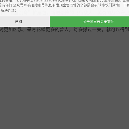
没有任何 公众号 抖音 B站账号等,如有发现出售网址的全部是骗子,请小伙们谨慎！ 下
开解决办法：
内容和“破釜沉舟”扩展包，新增恐怖的飞行敌人、英勇的战争守
已阅
关于阿里云盘无文件
对更加凶暴、恶毒花样更多的兽人。每多撑过一关，就可以得