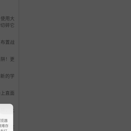
。使用大
。切碎它
以布置战
陷阱！更
多新的学
场上直面
陷阱，让
浏览器
ao艰难存
。或者在
没有打