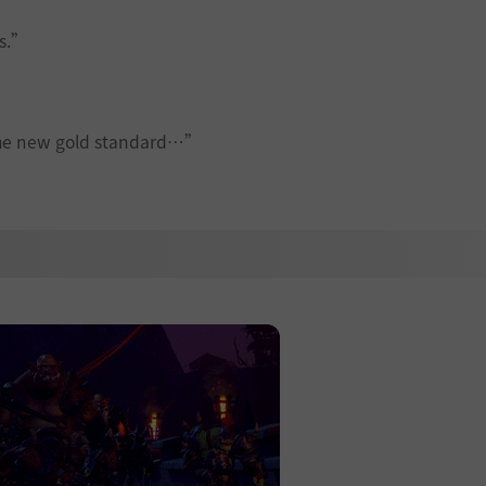
es.”
 the new gold standard…”