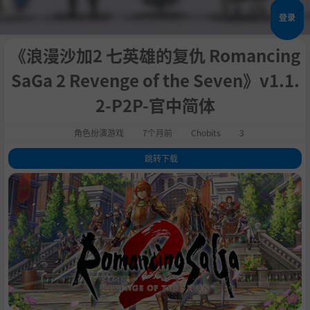
登录
《浪漫沙加2 七英雄的复仇 Romancing
SaGa 2 Revenge of the Seven》v1.1.
2-P2P-官中简体
角色扮演游戏
7个月前
Chobits
3
跳转下载
1
.
关于此游戏
2
.
■故事
3
.
■皇帝继承
4
.
■角色
5
.
■自由剧本
6
.
■画面
7
.
■战斗
8
.
■难度