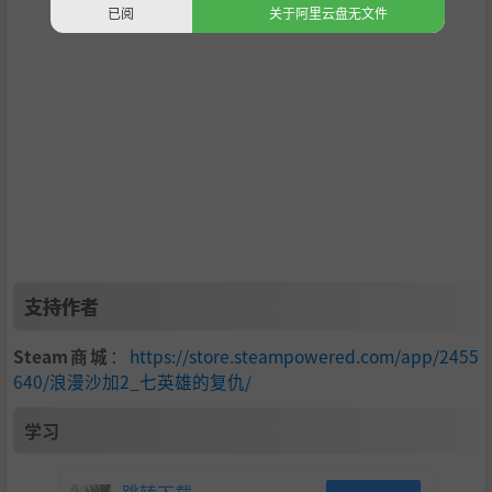
已阅
关于阿里云盘无文件
■难度
可以从简单、正常和原版三种难度中选择。
简单难度适合想享受剧情的玩家，正常难度适合熟悉一般RP
G的玩家，原版难度适合想体验原作充满挑战性的战斗的玩
家。
支持作者
■音乐、语音
Steam商城
：
https://store.steampowered.com/app/2455
640/浪漫沙加2_七英雄的复仇/
担任原作音乐的伊藤賢治在本作中也负责音乐编曲。
游戏中有为本作准备的全新编曲BGM和原作的原版BGM，玩
学习
家可以在选项画面自由切换。
而本作的过场事件则支持全语音，全都是为本作全新录制。