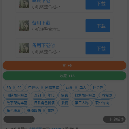
跳转下载
下载
小叽转整合地址
备用下载
下载
小叽转整合地址
备用下载②
下载
小叽转整合地址
赞
+9
收藏
+18
3D
90
中世纪
剧情丰富
动漫
单人
回合制
团队角色扮演
奇幻
年代
情感
战术角色扮演
控制器
故事架构丰富
日系角色扮演
爱情
第三人称
职业导向
角色扮演
选择取向
重制
问题反馈
本作品是由
小叽资源
会员
Chobits
's 搬运作品.