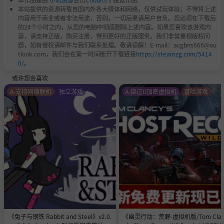
本站提供的资源转载自国内外各大媒体和网络，仅供试玩体验；不得将上述
内容用于商业或者非法用途，否则，一切后果请用户自负。您必须在下载后
的24个小时之内，从您的电脑中彻底删除上述内容。如果您喜欢该游戏内
容，请支持正版，购买注册，得到更好的正版服务。我们非常重视版权问
题，如有侵权请邮件与我们联系处理。敬请谅解！E-mail：acgbns666@ou
tlook.com，我们会在第一时间断开下载链接
https://steamzg.com/5414
0/
。
或许您会喜欢
A-支持网络联机
独立游戏
A-绕过D加密虚拟机
冒险游戏
《兔子与钢铁 Rabbit and Steel》v2.0.
《幽灵行动：荒野-虚拟机版/Tom Clan