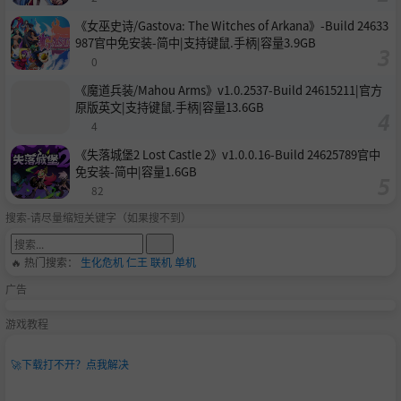
《女巫史诗/Gastova: The Witches of Arkana》-Build 24633
987官中免安装-简中|支持键鼠.手柄|容量3.9GB
0
《魔道兵装/Mahou Arms》v1.0.2537-Build 24615211|官方
原版英文|支持键鼠.手柄|容量13.6GB
4
《失落城堡2 Lost Castle 2》v1.0.0.16-Build 24625789官中
免安装-简中|容量1.6GB
82
搜索-请尽量缩短关键字（如果搜不到）
🔥 热门搜索：
生化危机
仁王
联机
单机
广告
游戏教程
🚀
下载打不开？点我解决