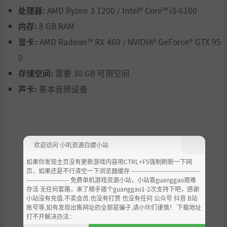
处理器:
AMD Ryzen 3 1200 / Intel® Core™ i3-6100
内存:
8 GB RAM
显卡:
AMD Radeon™ RX 460 / NVIDIA® GeForce® GTX 95
■画面
0
以原作小林智美的插画和像素图为原型，将角色3D化。
存储空间:
需要 30 GB 可用空间
因城镇和迷宫完全3D化，地形与构造也重新建构。
声卡:
基本音频设备
■战斗
保留原作中在战斗时能学会新技能的“闪悟”和能获得各种
效果的“阵形”，
欢迎访问 小叽资源白嫖小站
而战斗则进化为角色按顺序行动的时间线战斗。全新要素
“连携技”将左右战况。
如果你发现主页没有更新游戏内容用CTRL+F5强制刷新一下网
页，如果还是不行清空一下浏览器缓存 ----------------------------------
--------------------- 免费单机游戏资源小站，小站靠guanggao艰难
存活 无任何套路，来了顺手搓个guanggao1-2次支持下吧，感谢
小站没有充值.不卖会员.也没有打赏 也没有任何 公众号 抖音 B站
账号等,如有发现出售网址的全部是骗子,请小伙们谨慎！ 下载地址
打不开解决办法：