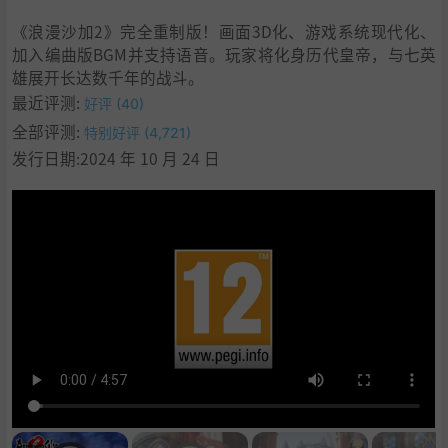
9
.
■音乐、语音
《浪漫沙加2》完全重制版！画面3D化、游戏系统现代化、
10
.
系统需求
加入编曲版BGM并支持语音。玩家将化身历代皇帝，与七英
11
.
支持作者
雄展开长达数千年的战斗。
12
.
学习
最近评测:
好评 (40)
全部评测:
特别好评 (4,721)
发行日期:2024 年 10 月 24 日