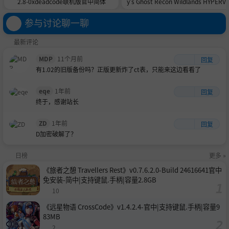
2.8-0xdeadcode联机版官中简体
y's Ghost Recon Wildlands HYPERVI
OR》v9820855-Build 24446260官
安装-简中94.61GB
参与讨论聊一聊
最新评论
MDP
11个月前
回复
有1.02的旧版备份吗？正版更新炸了ct表，只能来这边看看了
eqe
1年前
回复
终于，感谢站长
ZD
1年前
回复
D加密破解了？
日榜
更多 »
《旅者之憩 Travellers Rest》v0.7.6.2.0-Build 24616641官中
免安装-简中|支持键鼠.手柄|容量2.8GB
10
《远星物语 CrossCode》v1.4.2.4-官中|支持键鼠.手柄|容量9
83MB
2