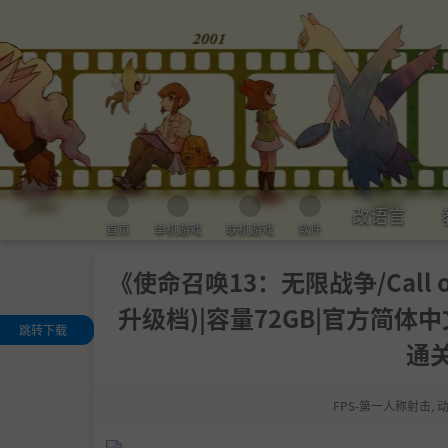
改语言
首页
单机游戏
联机游戏
软件
《使命召唤13：无限战争/Call of Du
升级档)|容量72GB|官方简体
跳转下载
通
现已推出最新 D
C
数字豪华版
FPS-第一人称射击
,
数字遗产版