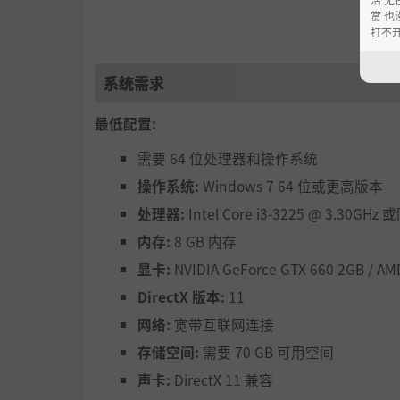
赏 也
The Call of Duty®: Infinite Warfare Digital Leg
打不
n Warfare® Remastered*。您还将在
财富卡包！
系统需求
*在发布时，《现代战争重制版》将仅包含来自《使命召
最低配置:
-2016 之前提供。Modern Warfare R
p://www.callofduty.com/MWR_FAQ
。
需要 64 位处理器和操作系统
无限战争提供三种独特的游戏模式：战役、多人
操作系统:
Windows 7 64 位或更高版本
在战役中，玩家扮演雷耶斯船长，一名飞行员转
处理器:
Intel Core i3-3225 @ 3.30GHz
的太空极端环境。
内存:
8 GB 内存
多人游戏结合了基于流体动量的运动系统、以玩
显卡:
NVIDIA GeForce GTX 660 2GB / A
争的激烈游戏体验。战斗装备（Rigs）是终极战
DirectX 版本:
11
戏风格而打造。玩家还将加入四个全新的任务团
网络:
宽带互联网连接
僵尸将把玩家带回 1980 年代的游乐园，里面
存储空间:
需要 70 GB 可用空间
Call of Duty®: Modern Warfar
声卡:
DirectX 11 兼容
线合作。