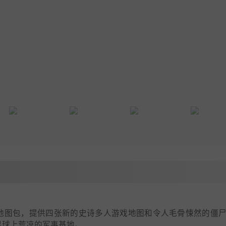
的第四个 DLC 地图包，提供四张新的史诗多人游戏地图和令人毛骨悚然的僵
远冰雪星球上荒凉的军事基地。