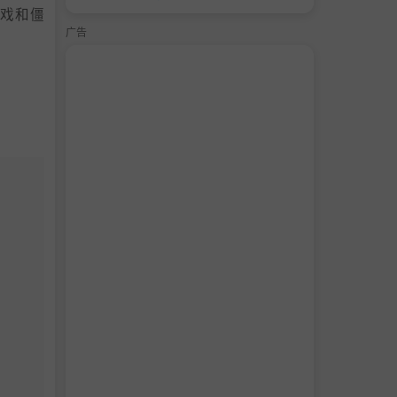
戏和僵
广告