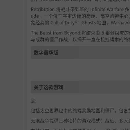
Retribution 将战斗带到新的 Infinite W
ude，一个位于宇宙边缘的高端、高空购物中心；De
象经典的 Call of Duty®：Ghosts 地图，Warhaw
The Beast from Beyond 将结束由
与成群的僵尸作战，以揭开一直在拉扯绳索的终
数字豪华版
使用
Call of Duty®: Infinite Warfare Digital Delu
l of Duty®: Modern Warfare® Remastered* 
关于这款游戏
端奖励地图、太空世界中的僵尸包、BulletHa
*在发布时，《现代战争重制版》将仅包含来自《使命召
-2016 之前提供。Modern Warfare R
包括太空世界包中的终端奖励地图和僵尸，包含
p://www.callofduty.com/MWR_FAQ
。
无限战争提供三种独特的游戏模式：战役、多人
季票优惠：购买后可获得 10 个稀有补给品，外加