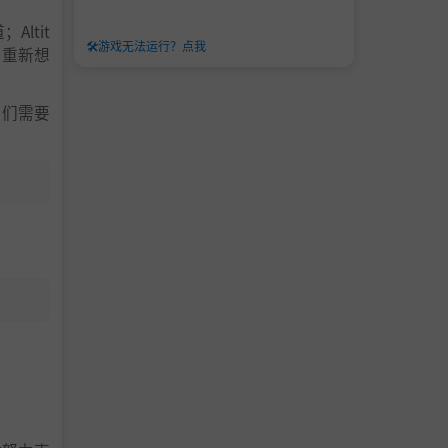
Altit
🛠️
游戏无法运行？点我
，重新想
他们需要
re、Cal
买！还包括终
2-31
请访问
htt