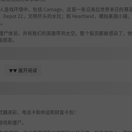
arfare 多人游戏环境中，包括 Carnage，这是一条沿海后世界末日的赛道；
pot 22，文明尽头的水坑；和 Heartland，模拟美国小镇
k。
 5 部分组成的僵尸体验，并将我们的英雄带到太空。整个船员都被感染了，
极邪恶。
展开阅读
▼▼
xe Edition
获得最佳数字价值。包括 Call of Duty®: Infinite Warfa
和 Call of Duty: Infinite Warfare Season Pass** 以超值价格购
wk 和地狱风暴个性化包，以及电话卡套装。
唤：现代战争》游戏的 10 张 MP 地图。其他 MP 地图将在 1
emastered 是一个完整的游戏下载。需要互联网连接。欲了解更多信息，
武器迷彩、电话卡和命运和财富卡包！
游戏和僵尸。
 1,000 个用于制作新原型武器的奖励打捞。