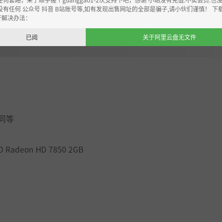
没有任何 公众号 抖音 B站账号等,如有发现出售网址的全部是骗子,请小伙们谨慎！ 下
acy Edition 包括 Call of Duty®: Infinite Warfare 和 Call of Duty®
开解决办法：
 Spaceland 包中收到终端奖励地图和僵尸，其中包含武器迷彩、电话
已阅
关于阿里云盘无文件
唤：现代战争》游戏的 10 张 MP 地图。其他 MP 地图将在 1
emastered 是一个完整的游戏下载。需要互联网连接。欲了解更多信息，
游戏和僵尸。
为指挥官，他必须带领剩余的联军对抗无情的敌人，同时努力
 或同等
家为中心的地图设计、深度定制和全新的战斗装备系统，创造
MD Radeon HD 7850 2GB
斗系统。每个 Rig 都是玩家穿着的尖端战术战斗服，专为完全
队之一，以解锁该团队独有的电话卡、迷彩、徽章和武器。
有大量的游乐设施、很棒的街机和时髦的过山车。
e® 又回来了，为新一代重新制作了真正的高清版本。重温标志性的活动，并与