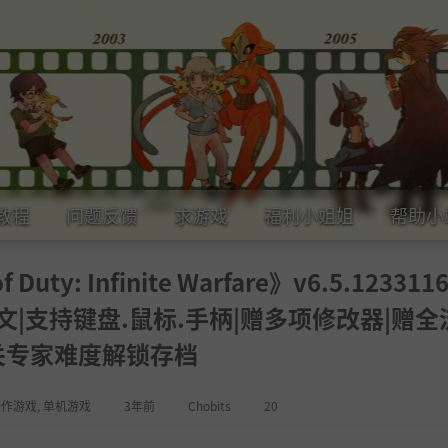
教程
问题反馈
求游戏
福利小姐姐
帮助小
ty: Infinite Warfare》v6.5.123311
中文|支持键盘.鼠标.手柄|赠多项修改器|赠全
关专家难度解锁存档
动作游戏
,
单机游戏
3年前
Chobits
20