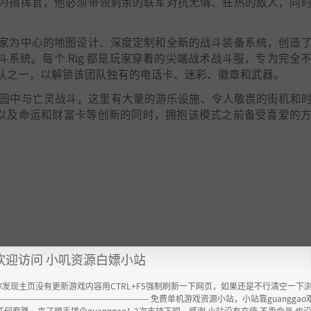
为指挥官，他必须带领剩余的联军对抗无情、狂热的敌人，同
游戏和僵尸。
家为中心的地图设计、深度定制和全新的战斗装备系统，创造
为指挥官，他必须带领剩余的联军对抗无情的敌人，同时努力
斗系统。每个 Rig 都是玩家穿着的尖端战术战斗服，专为完全
队之一，以解锁该团队独有的电话卡、迷彩、徽章和武器。
家为中心的地图设计、深度定制和全新的战斗装备系统，创造
年代的游乐园中与亡灵战斗，这里有大量的游乐设施、令人敬畏的街机和
个 Rig 都是玩家穿着的尖端战术战斗服，专为完全不同的游
rcade 以及命运和财富卡等创新的同时，拥抱该模式之前备受喜爱的
有大量的游乐设施和很棒的街机。
e® 又回来了，为新一代重新制作了真正的高清版本。重温标志性的活动，并与
finite Warfare 游戏内商店下载季票内容。季票购买者不应
和发布日期可能因平台和地区而异。季票内容可能会单独出售
欢迎访问 小叽资源白嫖小站
你发现主页没有更新游戏内容用CTRL+F5强制刷新一下网页，如果还是不行清空一下
----------------------------------------------------- 免费单机游戏资源小站，小站靠guangg
任何套路，来了顺手搓个guanggao1-2次支持下吧，感谢 小站没有充值.不卖会员.也