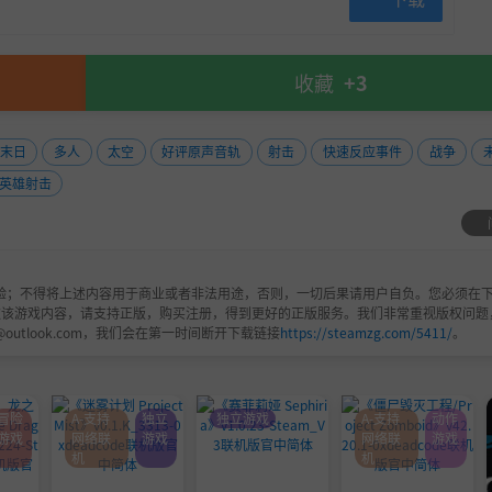
收藏
+3
末日
多人
太空
好评原声音轨
射击
快速反应事件
战争
英雄射击
验；不得将上述内容用于商业或者非法用途，否则，一切后果请用户自负。您必须在下
欢该游戏内容，请支持正版，购买注册，得到更好的正版服务。我们非常重视版权问题
@outlook.com，我们会在第一时间断开下载链接
https://steamzg.com/5411/
。
冒险
A-支持
独立
独立游戏
A-支持
动作
游戏
网络联
游戏
网络联
游戏
机
机