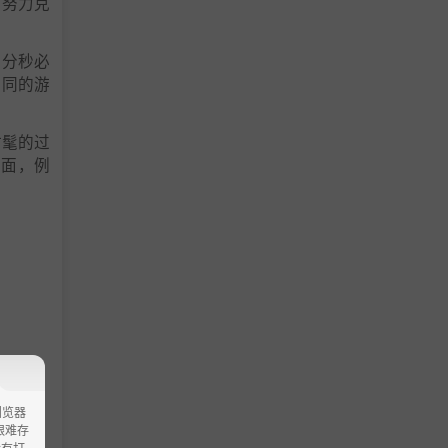
时努力克
了分秒必
克服致命
不同的游
了分秒必
时髦的过
戏风格而
方面，例
您的朋友在
单独购买
。需要游
浏览器
ao艰难存
没有打