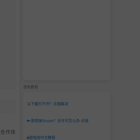
游戏教程
🚀
下载打不开？点我解决
🔑
游戏弹Steam？无许可怎么办-点我
尸合作体
🌐
游戏改中文教程