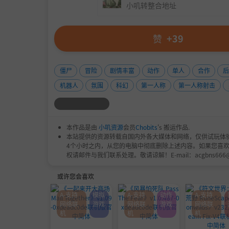
小叽转整合地址
赞
+39
僵尸
冒险
剧情丰富
动作
单人
合作
后
机器人
氛围
科幻
第一人称
第一人称射击
本作品是由
小叽资源
会员
Chobits
's 搬运作品.
本站提供的资源转载自国内外各大媒体和网络，仅供试玩体
4个小时之内，从您的电脑中彻底删除上述内容。如果您喜
权请邮件与我们联系处理。敬请谅解！E-mail：acgbns666
或许您会喜欢
A-支持
模拟
A-支持
动作
A-支持
网络联
游戏
网络联
游戏
网络联
机
机
机