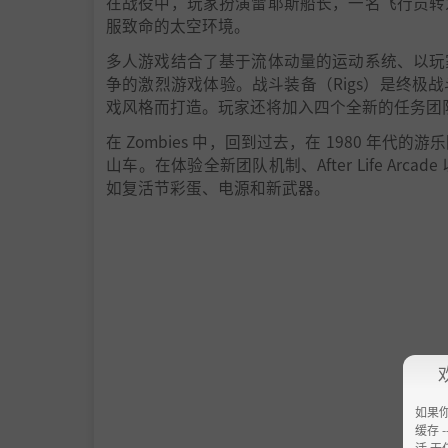
在战役中，玩家扮演雷耶斯船长，一名飞行员转
服致命的太空环境。
无限战争提供三种独特的游戏模式：战役、多人
多人游戏结合了基于流体动量的运动系统、以玩
在战役中，玩家扮演雷耶斯船长，一名飞行员转
争的激烈游戏体验。战斗装备（Rigs）是终极战
的太空极端环境。
戏风格而打造。玩家还将加入四个全新的任务团
多人游戏结合了基于流体动量的运动系统、以玩
在 Zombies 中，回到过去，在 1980 
争的激烈游戏体验。战斗装备是终极战斗系统。每
山车。在体验全新团队机制、After Life A
打造。
如复活节彩蛋、电源和新武器。
僵尸将把玩家带回 1980 年代的游乐园，那里
Call of Duty®: Modern Warfar
线合作。
**基于建议零售价；实际节省可能会有所不同。从 In
地图包，否则会产生额外费用。可用性、定价
戏。分开售卖。
数字遗产版
如果
缓存 --
活 无