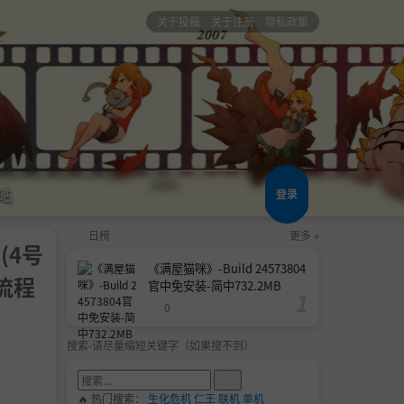
关于投稿
关于注册
隐私政策
站
登录
日榜
更多 »
6(4号
《满屋猫咪》-Build 24573804
流程
官中免安装-简中732.2MB
0
搜索-请尽量缩短关键字（如果搜不到）
🔥 热门搜索：
生化危机
仁王
联机
单机