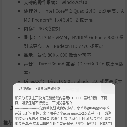
支持的操作系统：
Windows®10
处理器：
Intel Core™ 2 Quad 2.4GHz 或更高，A
MD Phenom™ II x4 3.4GHZ 或更高
内存：
4GB或更好
显卡：
512 MB VRAM，NVIDIA® GeForce 9800 系
列或更高，ATI Radeon HD 7770 或更高
显示：
最低 800 x 600 像素分辨率
声音：
DirectSound 兼容（DirectX 9.0c 或更高版
本）
DirectX®：
DirectX 9.0c / Shader 3.0 或更高版本
欢迎访问 小叽资源白嫖小站
硬盘：
15 GB 可用硬盘空间
如果你发现主页没有更新游戏内容用CTRL+F5强制刷新一下网
外围设备：
键盘和鼠标
页，如果还是不行清空一下浏览器缓存 ----------------------------------
游戏激活需要互联网连接。
--------------------- 免费单机游戏资源小站，小站靠guanggao艰难
存活 无任何套路，来了顺手搓个guanggao1-2次支持下吧，感谢
小站没有充值.不卖会员.也没有打赏 也没有任何 公众号 抖音 B站
推荐配置:
账号等,如有发现出售网址的全部是骗子,请小伙们谨慎！ 下载地址