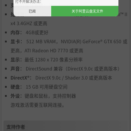
打不开解决办法：
支持的操作系统：
Windows®10
已阅
关于阿里云盘无文件
处理器：
Intel Core™ i5-3570 或更高，AMD Phenom™ II
x4 3.4GHZ 或更高
内存：
4GB或更好
显卡：
512 MB VRAM，NVIDIA(R) GeForce® GTX 650 或
更高，ATI Radeon HD 7770 或更高
显示：
最低 1280 x 720 像素分辨率
声音：
DirectSound 兼容（DirectX 9.0c 或更高版本）
DirectX®：
DirectX 9.0c / Shader 3.0 或更高版本
硬盘：
15 GB 可用硬盘空间
外设：
键盘和鼠标，支持控制器
游戏激活需要互联网连接。
支持作者