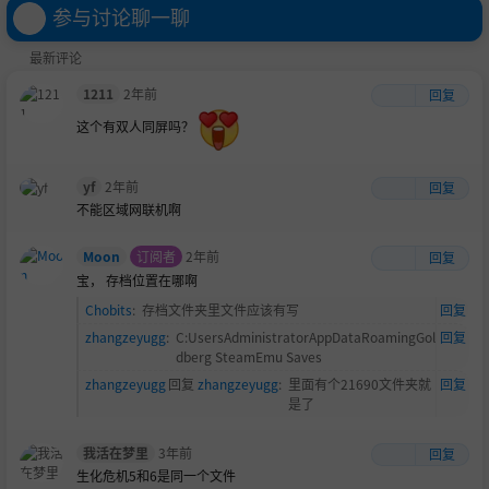
参与讨论聊一聊
最新评论
1211
2年前
回复
这个有双人同屏吗？
yf
2年前
回复
不能区域网联机啊
Moon
订阅者
2年前
回复
宝， 存档位置在哪啊
Chobits
:
存档文件夹里文件应该有写
回复
zhangzeyugg
:
C:UsersAdministratorAppDataRoamingGol
回复
dberg SteamEmu Saves
zhangzeyugg
回复
zhangzeyugg
:
里面有个21690文件夹就
回复
是了
我活在梦里
3年前
回复
生化危机5和6是同一个文件