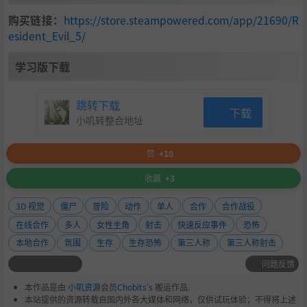
购买链接：
https://store.steampowered.com/app/21690/R
esident_Evil_5/
学习版下载
跳转下载
下载
小叽转整合地址
赞
+10
收藏
+3
3D 视觉
僵尸
冒险
动作
单人
合作
合作战役
在线合作
多人
女性主角
射击
快速反应事件
恐怖
本地合作
氛围
生存
生存恐怖
第三人称
第三人称射击
问题反馈
本作品是由
小叽资源
会员
Chobits
's 搬运作品.
本站提供的资源转载自国内外各大媒体和网络，仅供试玩体验；不得将上述