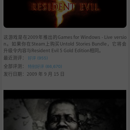
5
.
系统需求
6
.
支持作者
7
.
学习版下载
这游戏是在2009年推出的Games for Windows - Live versio
n。如果你在Steam上购买Untold Stories Bundle，它将会
升级令内容与Resident Evil 5 Gold Edition相同。
最近测评：
好评 (955)
全部评测：
特别好评 (66,670)
发行日期：2009 年 9 月 15 日