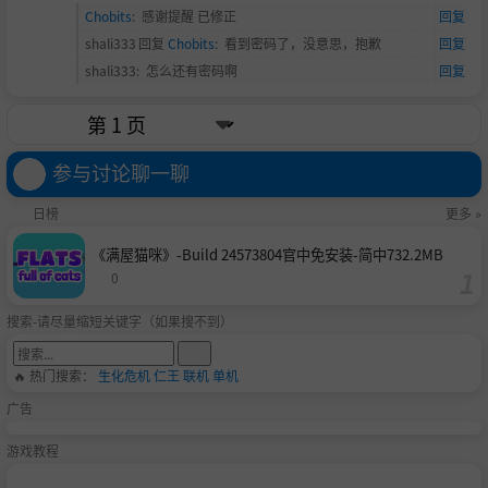
Chobits
:
感谢提醒 已修正
回复
shali333
回复
Chobits
:
看到密码了，没意思，抱歉
回复
shali333
:
怎么还有密码啊
回复
参与讨论聊一聊
日榜
更多 »
《满屋猫咪》-Build 24573804官中免安装-简中732.2MB
0
搜索-请尽量缩短关键字（如果搜不到）
🔥 热门搜索：
生化危机
仁王
联机
单机
广告
游戏教程