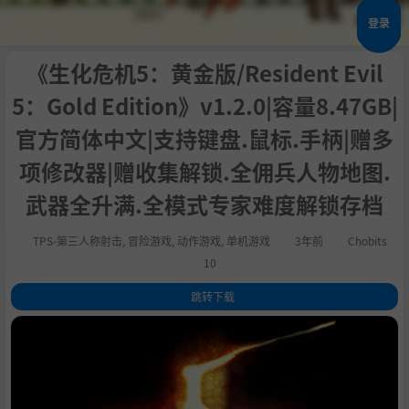
登录
《生化危机5：黄金版/Resident Evil
5：Gold Edition》v1.2.0|容量8.47GB|
官方简体中文|支持键盘.鼠标.手柄|赠多
项修改器|赠收集解锁.全佣兵人物地图.
武器全升满.全模式专家难度解锁存档
TPS-第三人称射击
,
冒险游戏
,
动作游戏
,
单机游戏
3年前
Chobits
10
跳转下载
1
.
关于这款游戏
2
.
故事
3
.
内容说明
4
.
注意事项