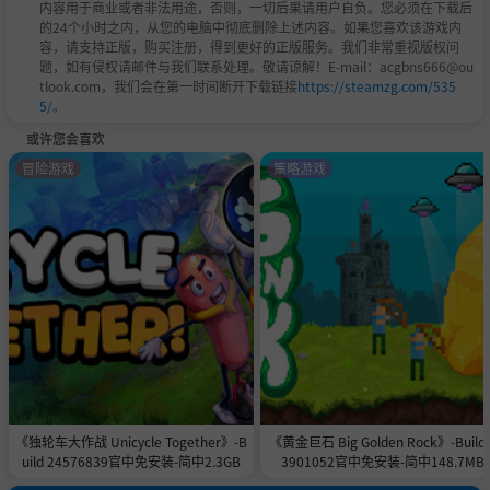
内容用于商业或者非法用途，否则，一切后果请用户自负。您必须在下载后
的24个小时之内，从您的电脑中彻底删除上述内容。如果您喜欢该游戏内
容，请支持正版，购买注册，得到更好的正版服务。我们非常重视版权问
题，如有侵权请邮件与我们联系处理。敬请谅解！E-mail：acgbns666@ou
tlook.com，我们会在第一时间断开下载链接
https://steamzg.com/535
5/
。
或许您会喜欢
冒险游戏
策略游戏
《独轮车大作战 Unicycle Together》-B
《黄金巨石 Big Golden Rock》-Build 
uild 24576839官中免安装-简中2.3GB
3901052官中免安装-简中148.7MB