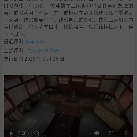
RPG游戏，你扮演一位英雄在三国世界里做任何你想做的
事。或扮演君主割据一方，或扮演在野武将建立私军影响天
下大势。结义娶妻生子、建设自己的豪宅、在名山大川之中
隐世修炼。培养武学口才，操练强军，以兵锋横扫天下，使
天下归心。
最近评测:
好评 (44)
全部评测:
特别好评 (8,038)
发行日期:2025 年 3 月 25 日