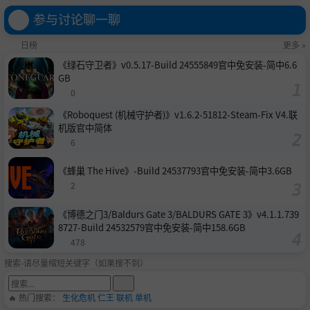
败为胜，剿灭东吴。或在剧情中救下那些本该战死的武
参与讨论聊一聊
将，将他们变成自己的家庭成员。比如在吕庄就说服陈宫
日榜
更多 »
成为家将，或者在连环计之中直接把貂蝉拐跑等等。而在
《绿石守卫者》v0.5.17-Build 24555849官中免安装-简中6.6
轶事当中，则可以通过完成各种剧情，使各路英雄豪杰或
GB
美女佳人成为你的家将。比如在孙策麾下时，就可以在迎
0
娶大小乔的剧情中把周瑜顶掉，自己去娶小乔，甚至是把
《Roboquest (机械守护者)》v1.6.2-51812-Steam-Fix V4.联
机版官中简体
孙策也踹开，直接把大小乔全娶回来，实现曹老板想干都
6
没干成的事儿。
《蜂巢 The Hive》-Build 24537793官中免安装-简中3.6GB
2
《博德之门3/Baldurs Gate 3/BALDURS GATE 3》v4.1.1.739
8727-Build 24532579官中免安装-简中158.6GB
478
搜索-请尽量缩短关键字（如果搜不到）
🔥 热门搜索：
生化危机
仁王
联机
单机