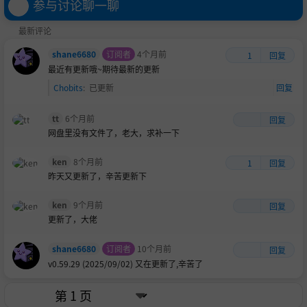
参与讨论聊一聊
最新评论
shane6680
订阅者
4个月前
1
回复
最近有更新哦~期待最新的更新
Chobits
:
已更新
回复
tt
6个月前
回复
网盘里没有文件了，老大，求补一下
ken
8个月前
1
回复
昨天又更新了，辛苦更新下
经典战役重现
：游戏重现了三国历史中的诸多经典战役和
事件，如官渡之战、赤壁之战等，玩家可以扮演曹操等传
ken
9个月前
回复
更新了，大佬
奇历史人物，或以曹操麾下武将的身份，以第一视角沉浸
式感受战火纷飞的残酷惨烈，领略英雄豪杰的壮志豪情。
shane6680
订阅者
10个月前
回复
v0.59.29 (2025/09/02) 又在更新了,辛苦了
改变历史走向
：玩家也可以依靠卓越的统兵才能，逆转历
史，如帮袁绍打赢官渡之战，或在夷陵之战中使刘备方反