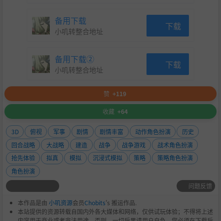
可在与主公对话时用发言力换取更多城市的直辖权，或获
备用下载
下载
得更多主公军团下的武将。
小叽转整合地址
在野武将
：扮演在野武将时，可以在城市中建设军宅，组
备用下载②
建私军。当其他势力遭遇战争时，可率领私军加入战局进
下载
小叽转整合地址
而影响天下大势。
赞
+119
多样的社交互动
收藏
+64
3D
俯视
军事
剧情
剧情丰富
动作角色扮演
历史
回合战略
大战略
建造
战争
战争游戏
战术角色扮演
抢先体验
拟真
模拟
沉浸式模拟
策略
策略角色扮演
角色扮演
问题反馈
本作品是由
小叽资源
会员
Chobits
's 搬运作品.
本站提供的资源转载自国内外各大媒体和网络，仅供试玩体验；不得将上述
内容用于商业或者非法用途，否则，一切后果请用户自负。您必须在下载后