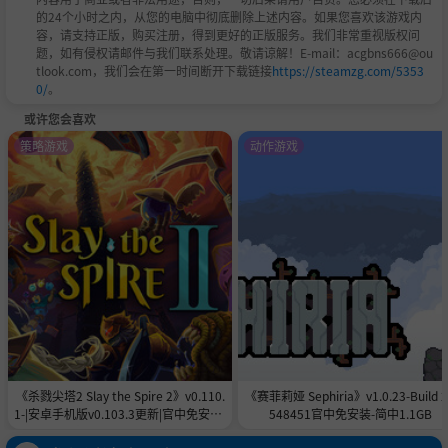
的24个小时之内，从您的电脑中彻底删除上述内容。如果您喜欢该游戏内
结交武将
：游戏中所有武将都可结交，结识相性相近的武
容，请支持正版，购买注册，得到更好的正版服务。我们非常重视版权问
将相对容易，而身份高贵或相性不同者则相处较难。与武
题，如有侵权请邮件与我们联系处理。敬请谅解！E-mail：acgbns666@ou
tlook.com，我们会在第一时间断开下载链接
https://steamzg.com/5353
将搞好关系能直接获得仙蕴点，还可请求他们对自己进行
0/
。
特训以快速提高某种特性值，或者邀请其同行一同做任
或许您会喜欢
务，或帮助自己打赢一些平时难以打赢的战斗。
策略游戏
动作游戏
结义与结婚
：当与武将的关系达到一定程度时，可以与其
结义或结婚，与配偶进行房事便有机会诞下子嗣。
社交兴趣与话题
：每个季度与武将执行的社交次数一般受
到对方对玩家的社交兴趣所限制，关系等级越高，每个季
度提高的社交兴趣值越多。通过送对方喜欢的礼物提高社
交兴趣，是快速提高关系的好方法。此外，游戏中可以获
得各种话题，将这些话题与其他武将分享时，可以提高心
《杀戮尖塔2 Slay the Spire 2》v0.110.
《赛菲莉娅 Sephiria》v1.0.23-Build 
情，增进双方关系，并获得一些六维经验。
1-|安卓手机版v0.103.3更新|官中免安装-
548451官中免安装-简中1.1GB
简中|付旧版合集5.6GB
丰富多结局的历史剧情