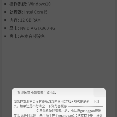
操作系统:
Windows10
处理器:
Intel Core i5
内存:
12 GB RAM
显卡:
NVIDIA GTX960 4G
声卡:
基本音频设备
多身份体验
欢迎访问 小叽资源白嫖小站
如果你发现主页没有更新游戏内容用CTRL+F5强制刷新一下网
页，如果还是不行清空一下浏览器缓存 ----------------------------------
--------------------- 免费单机游戏资源小站，小站靠guanggao艰难
存活 无任何套路，来了顺手搓个guanggao1-2次支持下吧，感谢