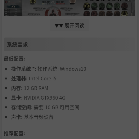
展开阅读
▼▼
系统需求
最低配置:
即时战略机制
：在军团战中，玩家如同上阵统帅，要在战
操作系统 *:
操作系统: Windows10
场上精准调度千军万马，运筹帷幄，眼观六路，运用巧妙
处理器:
Intel Core i5
战术歼灭敌军有生力量，同时还要谋定而后动，伺机抢占
内存:
12 GB RAM
敌方关键建筑，锁定胜局，并且需要时刻权衡战事对经济
显卡:
NVIDIA GTX960 4G
根基、民心所向的潜在冲击。
存储空间:
需要 10 GB 可用空间
声卡:
基本音频设备
推荐配置: