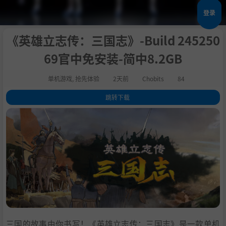
登录
《英雄立志传：三国志》-Build 245250
69官中免安装-简中8.2GB
单机游戏
,
抢先体验
2天前
Chobits
84
跳转下载
1
.
关于此游戏
2
.
游戏特色
3
.
系统需求
4
.
支持作者
5
.
学习
三国的故事由你书写！《英雄立志传：三国志》是一款单机