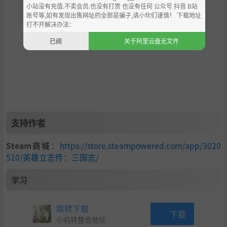
小站没有充值.不卖会员.也没有打赏 也没有任何 公众号 抖音 B站
账号等,如有发现出售网址的全部是骗子,请小伙们谨慎！ 下载地址
打不开解决办法：
已阅
关于阿里云盘无文件
主公
：玩家扮演主公时，可以操控麾下的所有城市，也可
支持作者
将城市委任给太守。通过执行内政来改善每个城市的经济
收支，将多余金钱用于军队组建和招募，发展科技或执行
Steam商城
：
https://store.steampowered.com/app/3020
510/英雄立志传：三国志/
特定策略提升自身实力，待军队形成战斗力后发动战争，
攻占敌城，进而统一天下。
学习
武将
：扮演武将需要尽可能积累功绩和发言力。当升职为
跳转下载
五品官时，会被封为太守并获得城市指挥权；功绩积累到
下载
小叽转整合地址
担当二品官时，可成为军团长，将更多城市纳入军团。还