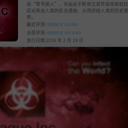
染“零号病人”，并由此不断修正其传染性和抵
应对来自人类的反击措施，从而终结人类的历史
界。
最近评测:
特别好评 (1,034)
全部评测:
特别好评 (65,249)
发行日期:2016 年 2 月 18 日