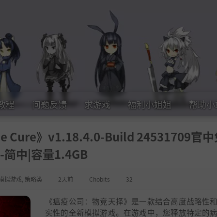
教程
问题反馈
求游戏
福利小姐姐
帮助小
 Cure》v1.18.4.0-Build 24531709官
-简中|容量1.4GB
模拟游戏
,
策略类
2天前
Chobits
32
《瘟疫公司：物竞天择》是一款结合高度战略性
实性的全新模拟游戏。在游戏中，您释放特定的