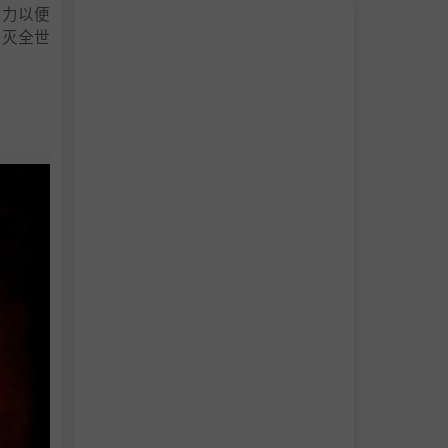
抗力以便
毁灭全世