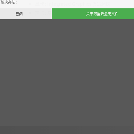
开解决办法：
显卡:
Integrated Graphics (512MB)
声卡:
基本音频设备
已阅
关于阿里云盘无文件