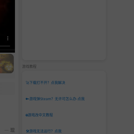
游戏教程
🚀
下载打不开？点我解决
🔑
游戏弹Steam？无许可怎么办-点我
🌐
游戏改中文教程
 — 现
🛠️
游戏无法运行？点我