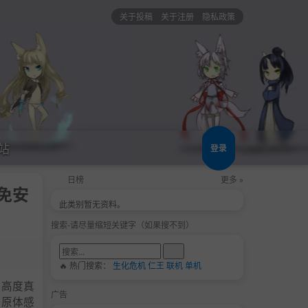
关于投稿
关于注册
隐私政策
站
登录
日榜
更多 »
中免安
此类别暂无资料。
搜索-请尽量缩短关键字（如果搜不到）
🔥 热门搜索：
生化危机
仁王
联机
单机
和高度真
广告
病原体感