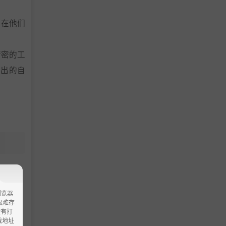
，在他们
精密的工
放出的自
细度显示
的游戏回
情（免费
浏览器
ao艰难存
没有打
载地址