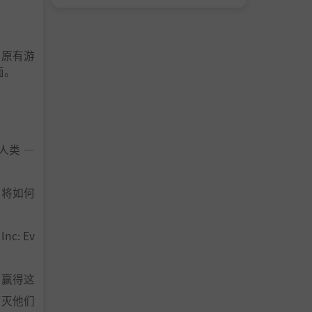
评的原有游
面。
人类 —
又将如何
: Ev
，赢得这
消灭他们