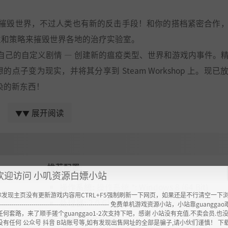
并摧毁世界，不过人类也有新的反击手段！和你的搭档紧密合作
性和策略来摧毁世界各地的治疗实验室。
自己的自定义剧情 — 创建新的瘟疫类型、世界和游戏内事件。
子变为现实，并将其分享到 Steam Workshop 上。现已
感染的新东西！
你前所未有地近距离接触你的瘟疫，城市镜头则可以街道级别的精
展开阅读
▼▼
官标注完整变异效果的人体扫描仪。
；监控感染与致命级别，跟踪政府反应和治疗措施，然后用完整
残酷难度以及基因改造...此外还有将来大量的新疾病类型和剧
推荐配置:
欢迎访问 小叽资源白嫖小站
操作系统:
操作系统 *: Windows 8 (64 Bit)
你发现主页没有更新游戏内容用CTRL+F5强制刷新一下网页，如果还是不行清空一下
处理器:
2.0 GHz Dual Core Processor
----------------------------------------------------- 免费单机游戏资源小站，小站靠guangg
任何套路，来了顺手搓个guanggao1-2次支持下吧，感谢 小站没有充值.不卖会员.也
内存:
1 GB RAM
没有任何 公众号 抖音 B站账号等,如有发现出售网址的全部是骗子,请小伙们谨慎！ 下