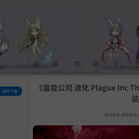
改语言
首页
单机游戏
联机游戏
软件
《瘟疫公司 进化 Plague Inc The
跳转下载
装
关于此游戏
系统需求
休闲游戏
,
单机游戏
,
支持作者
设置中文
学习