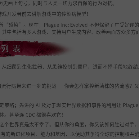
历史画上句号，同时与人类一切力求自保的行为对抗。
都曾要求游戏开发者前去讲解游戏中的传染病模型！
. 所“感染”。现在，Plague Inc: Evolved 不但保留了广受好
能，其中包括有多人游戏、支持用户生成内容、改善画面等众多方
；从细菌到生化武器，从思维控制到僵尸，进而不择手段地终结
的流行病带来进一步的挑战 — 你会怎样掌控新菌株的猪流感？
略；先进的 AI 及对于现实世界数据和事件的利用让 Plague Inc
体。甚至连 CDC 都很喜欢它！
，这个世界真是太不幸了。但从你的角度，你又该如何胜过对手
所有的新进化项目、能力和基因，以便助其争得全球的控制权并