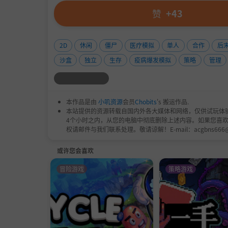
赞
+43
2D
休闲
僵尸
医疗模拟
单人
合作
后
沙盒
独立
生存
疫病爆发模拟
策略
管理
本作品是由
小叽资源
会员
Chobits
's 搬运作品.
本站提供的资源转载自国内外各大媒体和网络，仅供试玩体
4个小时之内，从您的电脑中彻底删除上述内容。如果您喜
权请邮件与我们联系处理。敬请谅解！E-mail：acgbns666
或许您会喜欢
冒险游戏
策略游戏