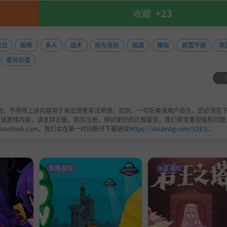
收藏
+23
末日
困难
多人
战术
抢先体验
拟真
模拟
欲罢不能
氛
重玩价值
验；不得将上述内容用于商业或者非法用途，否则，一切后果请用户自负。您必须在下
欢该游戏内容，请支持正版，购买注册，得到更好的正版服务。我们非常重视版权问题
@outlook.com，我们会在第一时间断开下载链接
https://steamzg.com/5283/
。
策略游戏
独立游戏