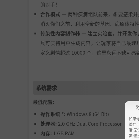
的对手！
合作模式
— 两种疾病组队前来，想要感染
消灭你们之前，利用全新的基因、病原体特
传染性内容制作器
— 建立实验室，并开发你
具可支持用户生成内容，让玩家将自己最理想的点
定义剧情超过 10000 个，这里永远不缺可
令人炫目的画面
— 全 3D 疾病模型可让
人类挣扎的惨状，还有能够一个器官一个器
致命数据
— 你可以苦心钻研数据与图表了
系统需求
放重温你瘟疫的成功（或失败）。
以及更多精彩内容...
— 包括急速模式、超级
最低配置:
呦！）更新。
操作系统 *:
Windows 8 (64 Bit)
如果
处理器:
2.0 GHz Dual Core Processor
缓存 --
活 无
内存:
1 GB RAM
赏 也