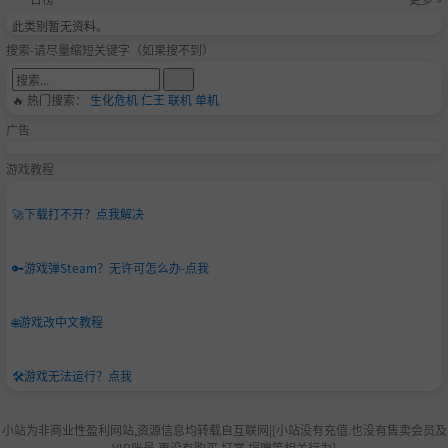
此类别暂无资料。
搜索-请尽量缩短关键字（如果搜不到）
🔥 热门搜索：
生化危机
仁王
联机
单机
广告
游戏教程
🚀
下载打不开？点我解决
🔑
游戏弹Steam？无许可怎么办-点我
🌐
游戏改中文教程
🛠️
游戏无法运行？点我
小站为非商业性盈利网站,资源信息均转载自互联网|[小站没有充值.也没有售卖会员及
VIP账号.更没有购买,打赏,捐赠等相关行为]