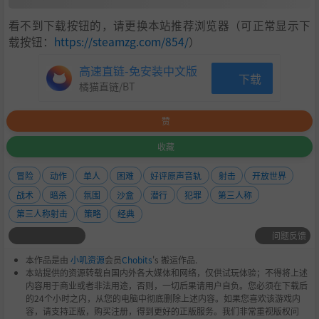
看不到下载按钮的，请更换本站推荐浏览器（可正常显示下
载按钮：
https://steamzg.com/854/
）
高速直链-免安装中文版
下载
橘猫直链/BT
赞
收藏
冒险
动作
单人
困难
好评原声音轨
射击
开放世界
战术
暗杀
氛围
沙盒
潜行
犯罪
第三人称
第三人称射击
策略
经典
问题反馈
本作品是由
小叽资源
会员
Chobits
's 搬运作品.
本站提供的资源转载自国内外各大媒体和网络，仅供试玩体验；不得将上述
内容用于商业或者非法用途，否则，一切后果请用户自负。您必须在下载后
的24个小时之内，从您的电脑中彻底删除上述内容。如果您喜欢该游戏内
容，请支持正版，购买注册，得到更好的正版服务。我们非常重视版权问