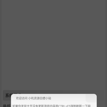
系统需求
欢迎访问 小叽资源白嫖小站
最低配置:
如果你发现主页没有更新游戏内容用CTRL+F5强制刷新一下网