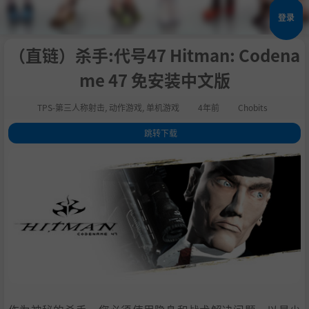
登录
（直链）杀手:代号47 Hitman: Codena
me 47 免安装中文版
TPS-第三人称射击
,
动作游戏
,
单机游戏
4年前
Chobits
跳转下载
1
.
关于这款游戏
2
.
系统需求
3
.
支持作者
4
.
通用教程
5
.
学习版下载