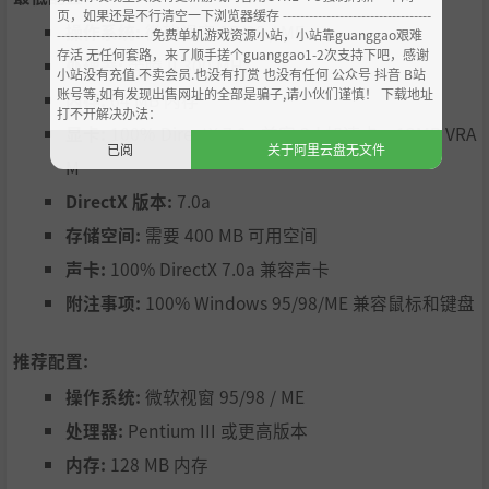
页，如果还是不行清空一下浏览器缓存 ----------------------------------
操作系统:
微软视窗 95/98 / ME
--------------------- 免费单机游戏资源小站，小站靠guanggao艰难
存活 无任何套路，来了顺手搓个guanggao1-2次支持下吧，感谢
处理器:
奔腾 II 300 MHz
小站没有充值.不卖会员.也没有打赏 也没有任何 公众号 抖音 B站
账号等,如有发现出售网址的全部是骗子,请小伙们谨慎！ 下载地址
内存:
64 MB 内存
打不开解决办法：
显卡:
100% DirectX 7.0a 兼容 3d 加速卡，12MB VRA
已阅
关于阿里云盘无文件
M
DirectX 版本:
7.0a
存储空间:
需要 400 MB 可用空间
声卡:
100% DirectX 7.0a 兼容声卡
附注事项:
100% Windows 95/98/ME 兼容鼠标和键盘
推荐配置:
操作系统:
微软视窗 95/98 / ME
处理器:
Pentium III 或更高版本
内存:
128 MB 内存