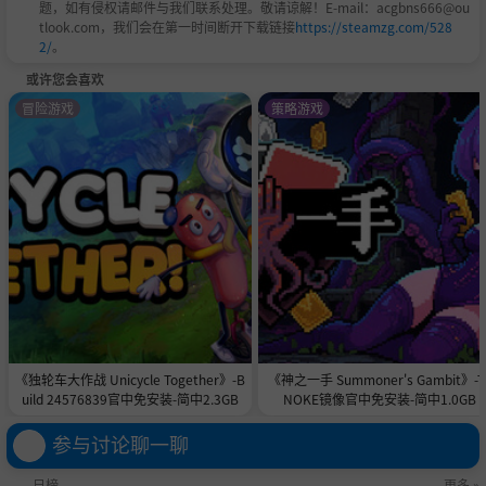
题，如有侵权请邮件与我们联系处理。敬请谅解！E-mail：acgbns666@ou
tlook.com，我们会在第一时间断开下载链接
https://steamzg.com/528
2/
。
或许您会喜欢
冒险游戏
策略游戏
《独轮车大作战 Unicycle Together》-B
《神之一手 Summoner's Gambit》-T
uild 24576839官中免安装-简中2.3GB
NOKE镜像官中免安装-简中1.0GB
参与讨论聊一聊
日榜
更多 »