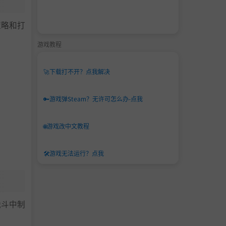
策略和打
游戏教程
🚀
下载打不开？点我解决
🔑
游戏弹Steam？无许可怎么办-点我
🌐
游戏改中文教程
🛠️
游戏无法运行？点我
战斗中制