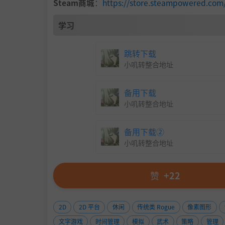
Steam商城
：
https://store.steampowered
游戏中的修炼注重玩家的选择与取舍。面对众多
专注于某一武学流派的精进，还是尝试多领域的
学习
跳转下载
小叽转整合地址
备用下载
小叽转整合地址
备用下载②
小叽转整合地址
我们意识到，由于玩家的游戏水平存在一定差异
有人则希望节奏更轻松。对此，我们一直在努力
赞
+22
免让大家有“坐牢”般的游戏体验。
我们会持续对各类数据进行分析，结合玩家建
力。
2D
2D 平台
休闲
传统类 Rogue
像素图形
文字游戏
时间管理
模拟
武术
策略
管理