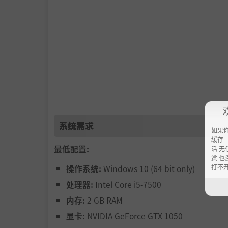
系统需求
如果
海量随机事件
缓存 --
最低配置:
活 无
游戏拥有上百个随机事件，每一次选择都会对角
赏 也
打不
操作系统:
Windows 10 (64 bit only)
潜在危机？每个决定都将为你的冒险带来独特的
处理器:
Intel Core i5-7500
内存:
2 GB RAM
显卡:
NVIDIA GeForce GTX 1050