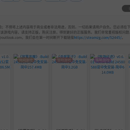
群，在群内积极交流、反馈问题与建议。您的每一条声音，我
好！
验；不得将上述内容用于商业或者非法用途，否则，一切后果请用户自负。您必须在下
欢该游戏内容，请支持正版，购买注册，得到更好的正版服务。我们非常重视版权问题
@outlook.com，我们会在第一时间断开下载链接
https://steamzg.com/52445/
。
休闲游戏
冒险游戏
策略游戏