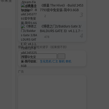
您带来全
《蜂巢 The Hive》-Build 2453
7793官中免安装-简中3.6GB
2
《博德之门3/Baldurs Gate 3/
BALDURS GATE 3》v4.1.1.739
8727-Build 24532579官中免安
478
装-简中158.6GB
搜索-请尽量缩短关键字（如果搜不到）
🔥 热门搜索：
生化危机
仁王
联机
单机
广告