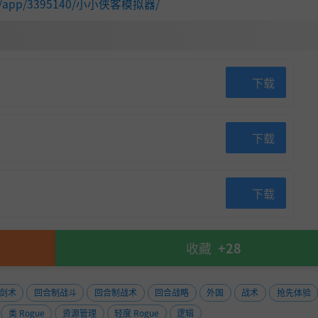
.com/app/3395140/小小侠客模拟器/
武学招式与成长方向，你需要在有限的资源和机会中做出最优
平衡发展？一切取决于你的策略与规划。
下载
下载
下载
，大家在挑战过程中对难度的感受也各不相同。有人希望更具
寻找一个“最大公约数”，在保证游戏乐趣和挑战性的同时，
收藏
+28
议，对游戏内容进行合理优化和调整，让更多玩家都能享受到
剑术
回合制战斗
回合制战术
回合战略
外国
战术
抢先体验
类 Rogue
资源管理
轻度 Rogue
逻辑