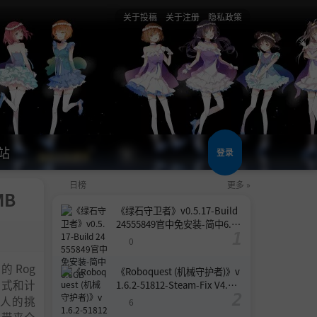
关于投稿
关于注册
隐私政策
站
登录
日榜
更多 »
MB
《绿石守卫者》v0.5.17-Build
24555849官中免安装-简中6.6
GB
0
 Rog
《Roboquest (机械守护者)》v
招式和计
1.6.2-51812-Steam-Fix V4.联
机版官中简体
人的挑
6