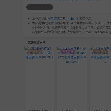
同时，我们也诚挚欢迎大家加入我们的玩家交流
真倾听。
感谢您的理解与支持，让我们一起把游戏变得更
本作品是由
小叽资源
会员
Chobits
's 搬运作品.
本站提供的资源转载自国内外各大媒体和网络，仅供试玩体
4个小时之内，从您的电脑中彻底删除上述内容。如果您喜
权请邮件与我们联系处理。敬请谅解！E-mail：acgbns666
或许您会喜欢
休闲游戏
动作游戏
休闲游戏