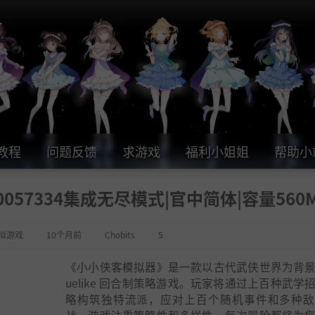
教程
问题反馈
求游戏
福利小姐姐
帮助小
0057334集成无尽模式|官中简体|容量560
拟游戏
10个月前
Chobits
5
《小小侠客模拟器》是一款以古代武侠世界为背景的
uelike 回合制策略游戏。玩家将通过上百种武学
略构筑独特流派，应对上百个随机事件和多种敌