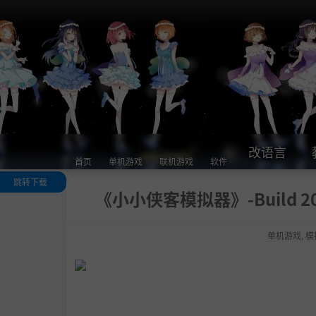
改语言
首页
单机游戏
联机游戏
软件
跳转下载
《小小侠客模拟器》-Build 2
关于此游戏
丰富的变化
单机游戏
,
模
.
武学与策略构
海量随机事件
.
策略性的修炼
成长