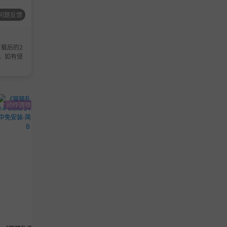
们都会认
问题反馈
载后的2
，如有侵
动作游戏
策略游戏
动作游戏