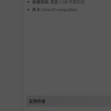
存储空间:
需要 2 GB 可用空间
声卡:
DirectX compatible
支持作者
策略性的修炼与成长