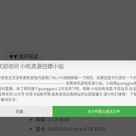
展开阅读
▼▼
欢迎访问 小叽资源白嫖小站
你发现主页没有更新游戏内容用CTRL+F5强制刷新一下网页，如果还是不行清空一下
----------------------------------------------------- 免费单机游戏资源小站，小站靠guangg
推荐配置:
任何套路，来了顺手搓个guanggao1-2次支持下吧，感谢 小站没有充值.不卖会员.也
色成长和游戏进程产生影响。是接受挑战获取珍贵奖励，还是
没有任何 公众号 抖音 B站账号等,如有发现出售网址的全部是骗子,请小伙们谨慎！ 下
开解决办法：
操作系统:
Windows 10 (64 bit only)
变化。
处理器:
Intel Core i5-7500
已阅
关于阿里云盘无文件
内存:
2 GB RAM
显卡:
NVIDIA GeForce GTX 1050