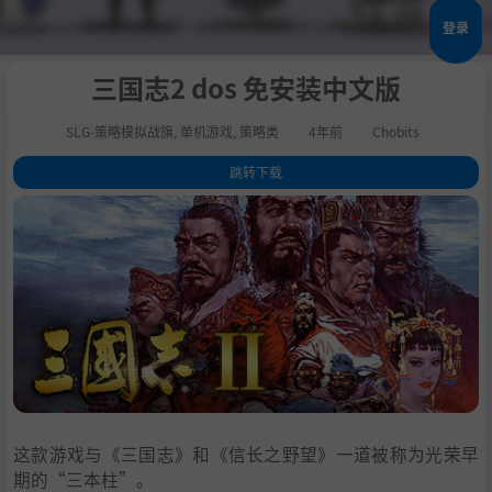
登录
三国志2 dos 免安装中文版
SLG-策略模拟战旗
,
单机游戏
,
策略类
4年前
Chobits
跳转下载
1
.
游戏介绍
2
.
系统配置
这款游戏与《三国志》和《信长之野望》一道被称为光荣早
期的“三本柱”。