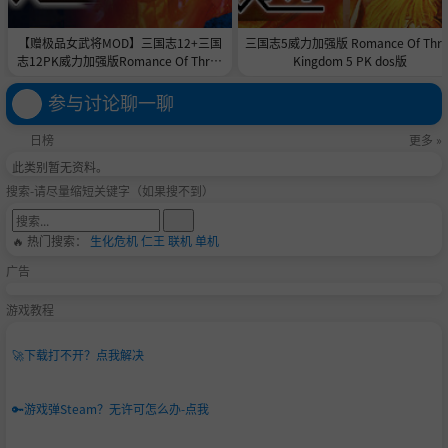
【赠极品女武将MOD】三国志12+三国
三国志5威力加强版 Romance Of Thre
志12PK威力加强版Romance Of Three
Kingdom 5 PK dos版
Kingdom 12 PK
参与讨论聊一聊
日榜
更多 »
此类别暂无资料。
搜索-请尽量缩短关键字（如果搜不到）
🔥 热门搜索：
生化危机
仁王
联机
单机
广告
游戏教程
🚀
下载打不开？点我解决
🔑
游戏弹Steam？无许可怎么办-点我