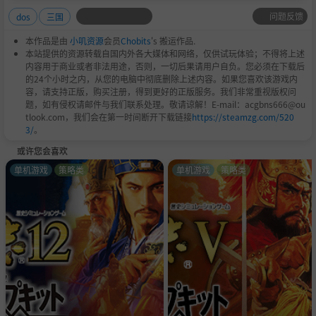
问题反馈
dos
三国
本作品是由
小叽资源
会员
Chobits
's 搬运作品.
本站提供的资源转载自国内外各大媒体和网络，仅供试玩体验；不得将上述
内容用于商业或者非法用途，否则，一切后果请用户自负。您必须在下载后
的24个小时之内，从您的电脑中彻底删除上述内容。如果您喜欢该游戏内
容，请支持正版，购买注册，得到更好的正版服务。我们非常重视版权问
题，如有侵权请邮件与我们联系处理。敬请谅解！E-mail：acgbns666@ou
tlook.com，我们会在第一时间断开下载链接
https://steamzg.com/520
3/
。
或许您会喜欢
单机游戏
策略类
单机游戏
策略类