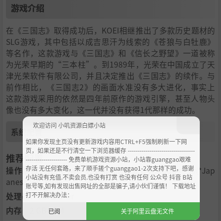
游戏介绍
在《三国志》取得成功后，KOEI相继推出了多款历史题材的
SLG游戏，其中包括以成吉思汗为线索的《苍狼与白牡鹿》
等名作，这款游戏与《三国志》和《信长之野望》一道被称
为光荣早期的“三本柱”。到1989年，光荣在中国成立了天
津光荣软件有限公司，并且决定推出《三国志》的续作。与
前作相比，《三国志2》的画面水准没有多大进化，事实上
这款游戏采用的依然是四年前原作的游戏引擎，甚至人物头
像也没有多大变化，这一代并没有获得1代那样的成功。
欢迎访问 小叽资源白嫖小站
系统配置
如果你发现主页没有更新游戏内容用CTRL+F5强制刷新一下网
页，如果还是不行清空一下浏览器缓存 ----------------------------------
推荐配置
--------------------- 免费单机游戏资源小站，小站靠guanggao艰难
存活 无任何套路，来了顺手搓个guanggao1-2次支持下吧，感谢
操作系统
：
Windows® 7, Windows® 8.1, Windows® 10(*Jap
小站没有充值.不卖会员.也没有打赏 也没有任何 公众号 抖音 B站
anese Ver. only)
账号等,如有发现出售网址的全部是骗子,请小伙们谨慎！ 下载地址
打不开解决办法：
处理器
：
1GHz over
内存
：
2 GB RAM
已阅
关于阿里云盘无文件