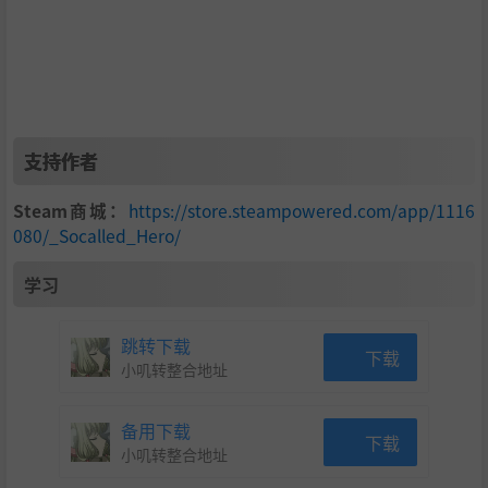
支持作者
Steam商城：
https://store.steampowered.com/app/1116
080/_Socalled_Hero/
作为大侠的我，总要一把称手的兵刃吧！
嘿，这可有多种方法，获取你的兵刃了。
学习
1.打斗，缴获别人的兵刃。
2.铁匠铺铸造，随心铸造自己喜欢的款式。
跳转下载
3.折根树枝，抓条鱼，都可以当武器嘛，就看你怎么用了！
下载
小叽转整合地址
备用下载
下载
小叽转整合地址