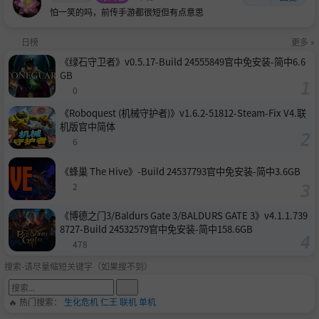
第一次在steam上发游戏，有点小激动哈哈，哪些地方做得
怕一笑的吗，前传手游都很短但有点意思
不好请多多批评指正。
日榜
更多 »
联系我们:
QQ群:
《绿石守卫者》v0.5.17-Build 24555849官中免安装-简中6.6
GB
新笑游戏：575132890
0
新笑游戏2：588475870
新笑游戏3：123525018
《Roboquest (机械守护者)》v1.6.2-51812-Steam-Fix V4.联
机版官中简体
微信公众号：新笑游戏
6
B站：所谓侠客官方
《蜂巢 The Hive》-Build 24537793官中免安装-简中3.6GB
2
《博德之门3/Baldurs Gate 3/BALDURS GATE 3》v4.1.1.739
8727-Build 24532579官中免安装-简中158.6GB
478
搜索-请尽量缩短关键字（如果搜不到）
🔥 热门搜索：
生化危机
仁王
联机
单机