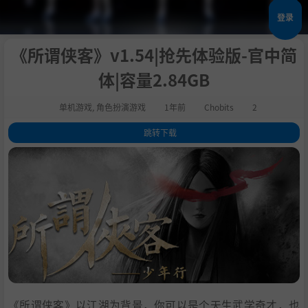
登录
《所谓侠客》v1.54|抢先体验版-官中简
体|容量2.84GB
单机游戏
,
角色扮演游戏
1年前
Chobits
2
跳转下载
1
.
关于这款游戏
2
.
系统需求
3
.
支持作者
4
.
学习
《所谓侠客》以江湖为背景，你可以是个天生武学奇才，也