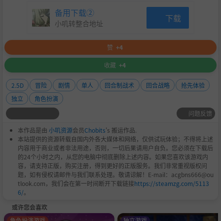
备用下载②
下载
小叽转整合地址
赞
+4
收藏
+4
有人的地方就有江湖，那和人之间的爱恨情仇不可避免！
1.单挑---群殴
2.5D
冒险
剧情
单人
回合制战术
回合战略
抢先体验
2.切磋---血斗
独立
角色扮演
3.送礼---要礼物
问题反馈
4.借钱---送钱
5.交友---结仇
本作品是由
小叽资源
会员
Chobits
's 搬运作品.
本站提供的资源转载自国内外各大媒体和网络，仅供试玩体验；不得将上述
6.算命---下毒---进补
内容用于商业或者非法用途，否则，一切后果请用户自负。您必须在下载后
。。。。。。更多等你去发现
的24个小时之内，从您的电脑中彻底删除上述内容。如果您喜欢该游戏内
容，请支持正版，购买注册，得到更好的正版服务。我们非常重视版权问
题，如有侵权请邮件与我们联系处理。敬请谅解！E-mail：acgbns666@ou
tlook.com，我们会在第一时间断开下载链接
https://steamzg.com/5113
6/
。
或许您会喜欢
角色扮演游戏
独立游戏