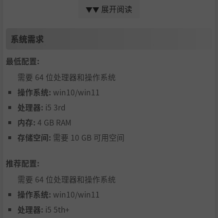
展开阅读
▼▼
系统需求
最低配置:
需要 64 位处理器和操作系统
操作系统:
win10/win11
处理器:
i5 3rd
内存:
4 GB RAM
联系我们:
存储空间:
需要 10 GB 可用空间
QQ群:
新笑游戏：575132890
推荐配置:
新笑游戏2：588475870
新笑游戏3：123525018
需要 64 位处理器和操作系统
微信公众号：新笑游戏
操作系统:
win10/win11
B站：所谓侠客官方
处理器:
i5 5th+