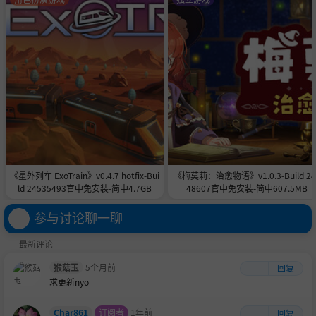
【上天】轻功-你可以在地图上飞来飞去，上房揭瓦，随你
飞。
【入水】各种湖泊和大河流都可以跳入，一探水底奥秘。
【机关探秘】总共200+区域（后续随着剧情展开，还会增
加）
《星外列车 ExoTrain》v0.4.7 hotfix-Bui
《梅莫莉：治愈物语》v1.0.3-Build 24
其实还有很多内容想介绍的，还是等待大家自行探索吧。反
ld 24535493官中免安装-简中4.7GB
48607官中免安装-简中607.5MB
正就是，你想做与众不同的侠客，我想做与众不同的游戏，
参与讨论聊一聊
嗯就是这样。
《所谓侠客》其实是一个系列，这是前传，所谓侠客：少年
最新评论
行。
猴菇玉
5个月前
回复
之前在手机上发布过测试版，大家可去tap等地方搜索。现
求更新nyo
在这个是前传，我建了团队一起做（其实就是加了一个美
术，之前我一理科生画的实在是辣眼睛哈哈）。
Char861
订阅者
1年前
回复