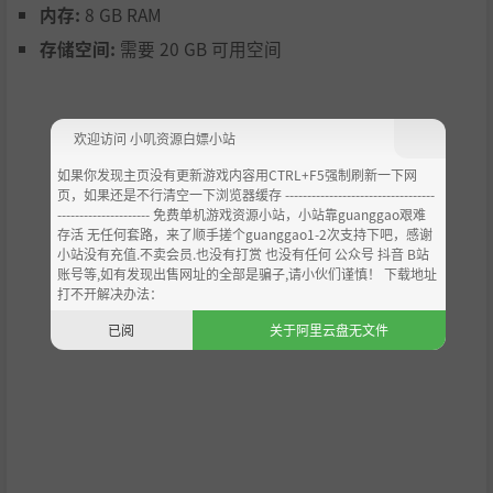
内存:
8 GB RAM
存储空间:
需要 20 GB 可用空间
欢迎访问 小叽资源白嫖小站
如果你发现主页没有更新游戏内容用CTRL+F5强制刷新一下网
页，如果还是不行清空一下浏览器缓存 ----------------------------------
--------------------- 免费单机游戏资源小站，小站靠guanggao艰难
存活 无任何套路，来了顺手搓个guanggao1-2次支持下吧，感谢
小站没有充值.不卖会员.也没有打赏 也没有任何 公众号 抖音 B站
战斗中加入武侠特色：
账号等,如有发现出售网址的全部是骗子,请小伙们谨慎！ 下载地址
1.【让招】让你一招又何妨，就是如此嚣张！
打不开解决办法：
2.【运气合击】输送真气给一人，合力发出一击，威力瞬间
已阅
关于阿里云盘无文件
加N倍！
3.【运气出击】你用九成内力打出的一掌，必然强于一成内
力打出的一掌。
4.【运气于兵】这可是高级玩法，等你探索。
5.更多战斗玩法，等你来玩！