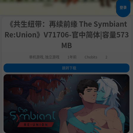
登录
《共生纽带：再续前缘 The Symbiant
Re:Union》V71706-官中简体|容量573
MB
单机游戏
,
独立游戏
1年前
Chobits
2
跳转下载
1
.
关于这款游戏
2
.
游戏特色
3
.
系统需求
4
.
支持作者
5
.
学习