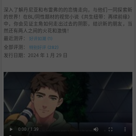
深入了解丹尼亚和布雷弗的的恋情走向，与他们一同探索新
的世界！在BL/同性题材的视觉小说《共生纽带：再续前缘》
中，你会见证主角如何走出过去的阴影，结识新的朋友，当
然还有两人之间的火花和激情！
最近测评：
好评如潮 (1)
全部评测：
特别好评 (282)
发行日期：2024 年 1 月 29 日