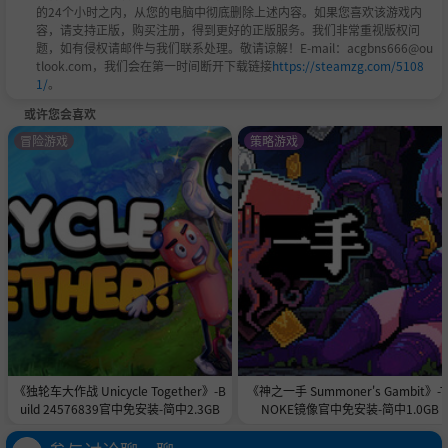
的24个小时之内，从您的电脑中彻底删除上述内容。如果您喜欢该游戏内
容，请支持正版，购买注册，得到更好的正版服务。我们非常重视版权问
题，如有侵权请邮件与我们联系处理。敬请谅解！E-mail：acgbns666@ou
tlook.com，我们会在第一时间断开下载链接
https://steamzg.com/5108
1/
。
或许您会喜欢
冒险游戏
策略游戏
《独轮车大作战 Unicycle Together》-B
《神之一手 Summoner's Gambit》-T
uild 24576839官中免安装-简中2.3GB
NOKE镜像官中免安装-简中1.0GB