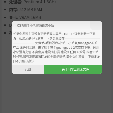
处理器:
Pentium 4 1.5GHz
内存:
512 MB RAM
显卡:
VRAM 16MB
DirectX 版本:
9.0
欢迎访问 小叽资源白嫖小站
存储空间:
需要 1 GB 可用空间
如果你发现主页没有更新游戏内容用CTRL+F5强制刷新一下网
页，如果还是不行清空一下浏览器缓存 ----------------------------------
--------------------- 免费单机游戏资源小站，小站靠guanggao艰难
存活 无任何套路，来了顺手搓个guanggao1-2次支持下吧，感谢
小站没有充值.不卖会员.也没有打赏 也没有任何 公众号 抖音 B站
账号等,如有发现出售网址的全部是骗子,请小伙们谨慎！ 下载地址
打不开解决办法：
已阅
关于阿里云盘无文件