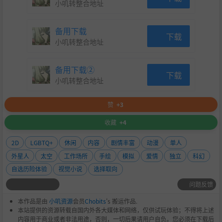
小叽转整合地址
备用下载
下载
小叽转整合地址
备用下载②
下载
小叽转整合地址
赞
+3
收藏
+4
2D
LGBTQ+
休闲
内容
剧情丰富
动漫
单人
外星人
太空
工作场所
手绘
模拟
爱情
独立
科幻
自选历险体验
视觉小说
选择取向
问题反馈
本作品是由
小叽资源
会员
Chobits
's 搬运作品.
本站提供的资源转载自国内外各大媒体和网络，仅供试玩体验；不得将上述
内容用于商业或者非法用途，否则，一切后果请用户自负。您必须在下载后