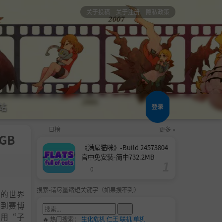
关于投稿
关于注册
隐私政策
站
登录
日榜
更多 »
GB
《满屋猫咪》-Build 24573804
官中免安装-简中732.2MB
0
搜索-请尽量缩短关键字（如果搜不到）
日的世界
直到赛博
利用“子
🔥 热门搜索：
生化危机
仁王
联机
单机