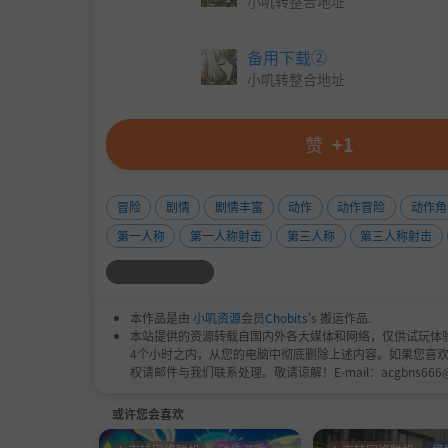
小叽转整合地址
🔵 面对赛博城的野兽之王——咆哮的机械霸
备用下载②
般涌入，泰坦巨蟒发射绿色激光束，武士刀快速劈砍
小叽转整合地址
纯粹战斗
赞
+1
冒险
剧情
剧情丰富
动作
动作冒险
动作角
第一人称
第一人称射击
第三人称
第三人称射击
本作品是由
小叽资源
会员
Chobits
's 搬运作品.
本站提供的资源转载自国内外各大媒体和网络，仅供试玩体
4个小时之内，从您的电脑中彻底删除上述内容。如果您喜
权请邮件与我们联系处理。敬请谅解！E-mail：acgbns666
🔵 没有任务跑腿或枯燥流程，直击跳入战斗核心
或许您会喜欢
世界观