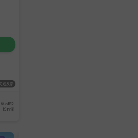
蛛如洪水
问题反馈
载后的2
，如有侵