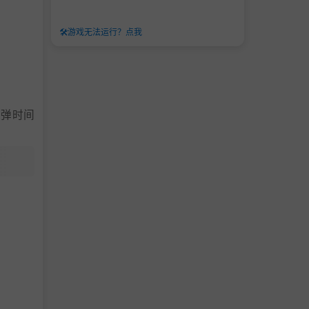
🛠️
游戏无法运行？点我
子弹时间