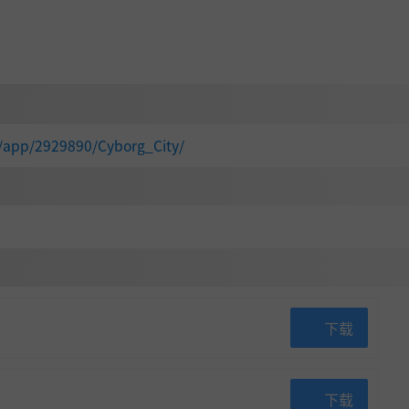
件装备都会提升和强化你的子弹时间、火力或喷气背包技能。穿上
/app/2929890/Cyborg_City/
下载
下载