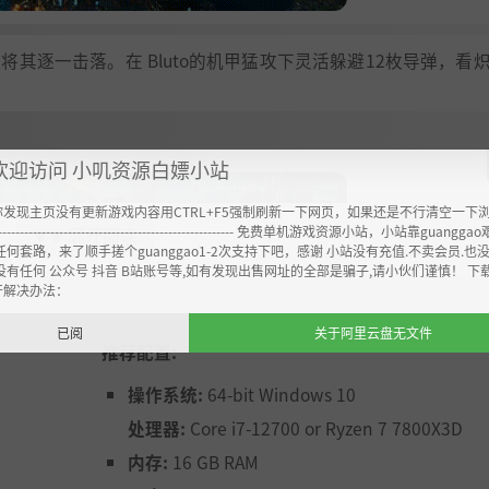
将其逐一击落。在 Bluto的机甲猛攻下灵活躲避12枚导弹，看
欢迎访问 小叽资源白嫖小站
你发现主页没有更新游戏内容用CTRL+F5强制刷新一下网页，如果还是不行清空一下
----------------------------------------------------- 免费单机游戏资源小站，小站靠guangg
展开阅读
▼▼
任何套路，来了顺手搓个guanggao1-2次支持下吧，感谢 小站没有充值.不卖会员.也
没有任何 公众号 抖音 B站账号等,如有发现出售网址的全部是骗子,请小伙们谨慎！ 下
开解决办法：
已阅
关于阿里云盘无文件
推荐配置:
操作系统:
64-bit Windows 10
处理器:
Core i7-12700 or Ryzen 7 7800X3D
60多种升级中选择，屠杀泰坦巨蟒和成千的眼球蜘蛛，掌握自动瞄
内存:
16 GB RAM