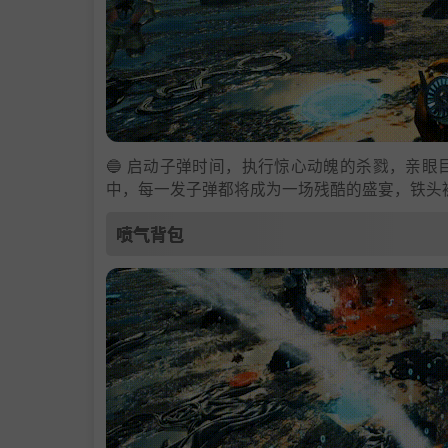
🔵 启动子弹时间，执行惊心动魄的杀戮，亲
中，每一发子弹都将成为一场残酷的盛宴，铁头
喷气背包