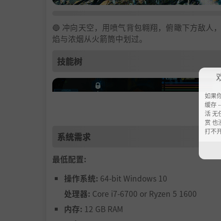
🔵 冲向天空，用喷气背包翱翔，俯瞰下方敌人，
焰与浓烟从火箭筒中划过。
技能树
如果
缓存 --
活 无
赏 也
打不
系统需求
最低配置:
操作系统:
64-bit Windows 10
处理器:
Core i7-6700 or Ryzen 5 1600
🔵 打造你的传奇。在20多种泰坦科技技能和
输出，解锁无限的子弹时间与喷气背包。
内存:
12 GB RAM