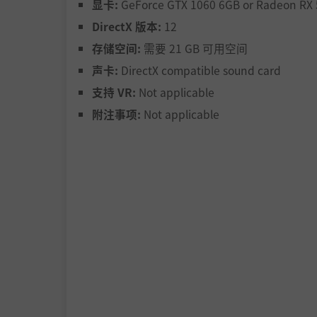
显卡:
GeForce GTX 1060 6GB or Radeon RX
武器
DirectX 版本:
12
存储空间:
需要 21 GB 可用空间
声卡:
DirectX compatible sound card
支持 VR:
Not applicable
附注事项:
Not applicable
🔵 用火焰喷射器活活烧死成千上万的鼠群。
弹雨击溃敢于挡路的一切敌人。
护甲