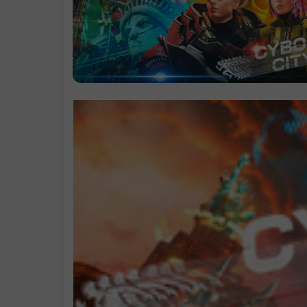
护甲
.
BOSS
.
.
纯粹战斗
.
.
世界观
.
.
火炬形赛博之
.
.
系统需求
.
支持作者
.
注意事项
.
学习