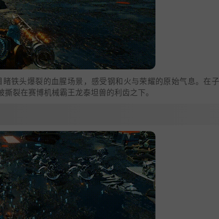
眼目睹铁头爆裂的血腥场景，感受钢和火与荣耀的原始气息。在
被撕裂在赛博机械霸王龙泰坦兽的利齿之下。