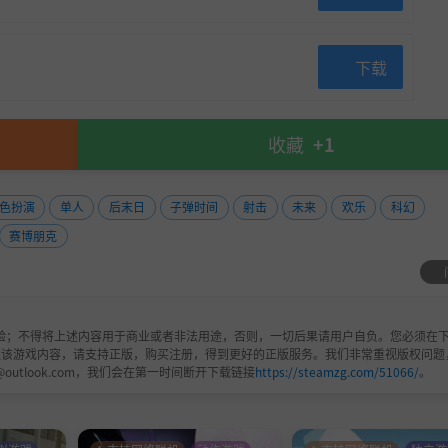
王龙，其咬合能撕碎钢铁，尾鞭能碾平眼前的一切。鼠群和机械蜘
，而 Bluto 的导弹机甲是赛博城面临的终极威胁。
下载
收藏
+1
色扮演
单人
后末日
子弹时间
射击
未来
欢乐
科幻
赛博朋克
验；不得将上述内容用于商业或者非法用途，否则，一切后果请用户自负。您必须在下
欢该游戏内容，请支持正版，购买注册，得到更好的正版服务。我们非常重视版权问题
@outlook.com，我们会在第一时间断开下载链接
https://steamzg.com/51066/
。
。