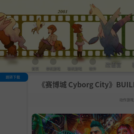
改语言
首页
单机游戏
联机游戏
软件
跳转下载
《赛博城 Cyborg City》BUI
关于这款游戏
子弹时间
动作游戏
喷气背包
技能树
武器