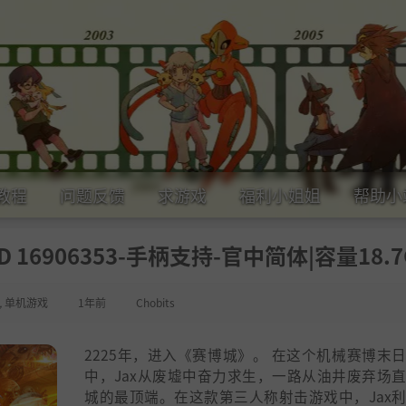
教程
问题反馈
求游戏
福利小姐姐
帮助小
LD 16906353-手柄支持-官中简体|容量18.7
,
单机游戏
1年前
Chobits
2225年，进入《赛博城》。 在这个机械赛博末
中，Jax从废墟中奋力求生，一路从油井废弃场
城的最顶端。在这款第三人称射击游戏中，Jax