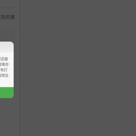
炽热的尾
浏览器
ao艰难存
没有打
载地址
准、全力