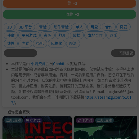
赞
+2
收藏
+2
3D
3D 平台
冒险
动作冒险
单人
可爱
合作
奇幻
孩童
平台游戏
彩色
战斗
放松
本地合作
欢乐
线性
老式
街机
风格化
魔法
问题反馈
本作品是由
小叽资源
会员
Chobits
's 搬运作品.
本站提供的资源转载自国内外各大媒体和网络，仅供试玩体验；不得将上述
内容用于商业或者非法用途，否则，一切后果请用户自负。您必须在下载后
的24个小时之内，从您的电脑中彻底删除上述内容。如果您喜欢该游戏内
容，请支持正版，购买注册，得到更好的正版服务。我们非常重视版权问
题，如有侵权请邮件与我们联系处理。敬请谅解！E-mail：acgbns666@ou
tlook.com，我们会在第一时间断开下载链接
https://steamzg.com/5101
7/
。
或许您会喜欢
单机游戏
独立游戏
动作游戏
单机游戏