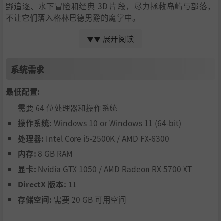
野追逐、水下冒险和经典 3D 片段，尽力拯救岛屿与部落，
不让它们落入格林巴德男爵的魔掌中。
展开阅读
▼▼
系统需求
最低配置:
需要 64 位处理器和操作系统
操作系统:
Windows 10 or Windows 11 (64-bit)
处理器:
Intel Core i5-2500K / AMD FX-6300
内存:
8 GB RAM
穿越奇幻世界！
显卡:
Nvidia GTX 1050 / AMD Radeon RX 5700 XT
探索七个令人惊叹的世界，其中充满了可爱的角色、强大的
DirectX 版本:
11
Boss 和等你发现的宝藏。勇敢地探索干涸之海的深处、雪国
存储空间:
需要 20 GB 可用空间
的严寒气候和魔法树林的神秘，并时刻留意秘密收藏品和新
道路。无论你是经典平台游戏的粉丝，还是刚刚踏入征程，