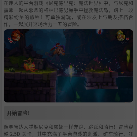
在迷人的平台游戏《尼克德里克：魔法世界》中，与尼克和
露娜一起从邪恶的格林巴德男爵手中拯救魔法岛，踏上一段
精彩纷呈的旅程！可单独游玩，或在沙发上与朋友搭档合
作，一起展开这场活力十五的冒险。
开始冒险！
像寻宝达人猫鼬尼克和露娜一样奔跑、跳跃和骑行！冒险穿
越 2.5D 关卡，其中充满了平台游戏的刺激、矿车骑行、狂