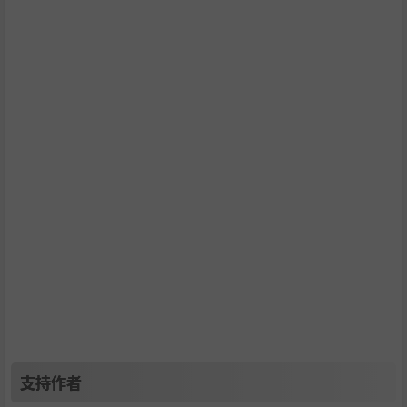
人，体验一把史前时代的感觉。
享受美妙的音乐！
这个魔幻世界的音乐由传奇作曲家 David Wise 创作，他以为
经典平台游戏制作音乐而闻名。打开游戏、调高音量，让
《尼克德里克》的神奇旋律带你回到平台游戏的黄金时代！
支持作者