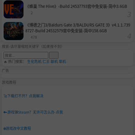
《蜂巢 The Hive》-Build 24537793官中免安装-简中3.6GB
2
《博德之门3/Baldurs Gate 3/BALDURS GATE 3》v4.1.1.739
8727-Build 24532579官中免安装-简中158.6GB
478
搜索-请尽量缩短关键字（如果搜不到）
🔥 热门搜索：
生化危机
仁王
联机
单机
广告
游戏教程
🚀
下载打不开？点我解决
🔑
游戏弹Steam？无许可怎么办-点我
🌐
游戏改中文教程