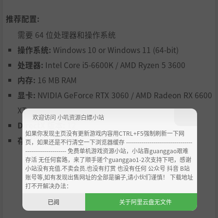
每个人都能在这里找到自己喜欢的元素，并发现很多不可思
议的东西！
推荐配置:
需要 64 位处理器和操作系统
操作系统:
Windows 10 or Windows 11 (64-bit)
处理器:
Intel Core i5-6600K / AMD Ryzen 5 3600
内存:
16 MB RAM
显卡:
NVIDIA GeForce RTX 3060 / AMD Radeon RX 6600
XT
欢迎访问 小叽资源白嫖小站
DirectX 版本:
12
如果你发现主页没有更新游戏内容用CTRL+F5强制刷新一下网
存储空间:
需要 20 GB 可用空间
页，如果还是不行清空一下浏览器缓存 ----------------------------------
--------------------- 免费单机游戏资源小站，小站靠guanggao艰难
骑乘动物坐骑！
存活 无任何套路，来了顺手搓个guanggao1-2次支持下吧，感谢
小站没有充值.不卖会员.也没有打赏 也没有任何 公众号 抖音 B站
账号等,如有发现出售网址的全部是骗子,请小伙们谨慎！ 下载地址
收集并召唤遍布世界各地的动物朋友！骑着它们前往新的地
打不开解决办法：
方，或使用它们的特殊攻击来对抗格林巴德的库布林军队。
已阅
关于阿里云盘无文件
用野猪波瑞斯攻击敌人，骑上蟾蜍托德进行高空跳跃和毒液
攻击，骑上海马海尼斯在水下狂奔，或者使用迪诺来吞噬敌