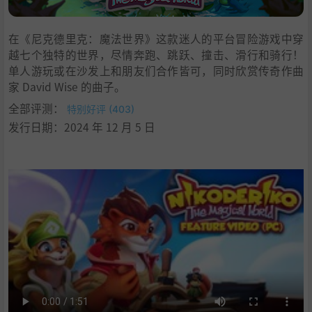
8
.
注意事项
9
.
学习
在《尼克德里克：魔法世界》这款迷人的平台冒险游戏中穿
越七个独特的世界，尽情奔跑、跳跃、撞击、滑行和骑行！
单人游玩或在沙发上和朋友们合作皆可，同时欣赏传奇作曲
家 David Wise 的曲子。
全部评测：
特别好评 (403)
发行日期：2024 年 12 月 5 日