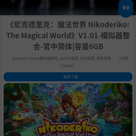
登录
《尼克德里克：魔法世界 Nikoderiko:
The Magical World》V1.01-模拟器整
合-官中简体|容量6GB
Simulator-Game模拟器游戏
,
switch游戏
,
动作游戏
,
单机游戏
1年前
Chobits
跳转下载
1
.
关于这款游戏
2
.
开始冒险！
3
.
穿越奇幻世界！
4
.
骑乘动物坐骑！
5
.
享受美妙的音乐！
6
.
系统需求
7
.
支持作者