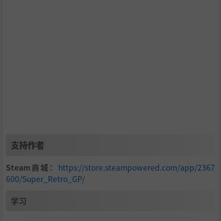
支持作者
Steam商城：
https://store.steampowered.com/app/2367
600/Super_Retro_GP/
学习