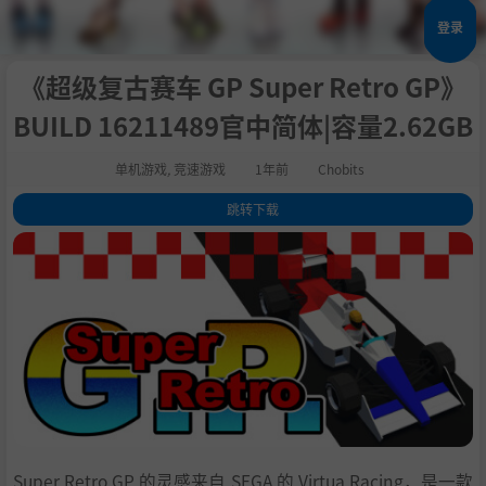
登录
《超级复古赛车 GP Super Retro GP》
BUILD 16211489官中简体|容量2.62GB
单机游戏
,
竞速游戏
1年前
Chobits
跳转下载
1
.
关于这款游戏
2
.
系统需求
3
.
支持作者
4
.
学习
Super Retro GP 的灵感来自 SEGA 的 Virtua Racing，是一款