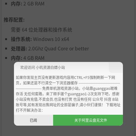
内存:
2 GB RAM
推荐配置:
需要 64 位处理器和操作系统
操作系统:
Windows 10 x64
处理器:
2.0Ghz Quad Core or better
内存:
4 GB RAM
欢迎访问 小叽资源白嫖小站
如果你发现主页没有更新游戏内容用CTRL+F5强制刷新一下网
页，如果还是不行清空一下浏览器缓存 ----------------------------------
--------------------- 免费单机游戏资源小站，小站靠guanggao艰难
存活 无任何套路，来了顺手搓个guanggao1-2次支持下吧，感谢
小站没有充值.不卖会员.也没有打赏 也没有任何 公众号 抖音 B站
账号等,如有发现出售网址的全部是骗子,请小伙们谨慎！ 下载地址
打不开解决办法：
已阅
关于阿里云盘无文件