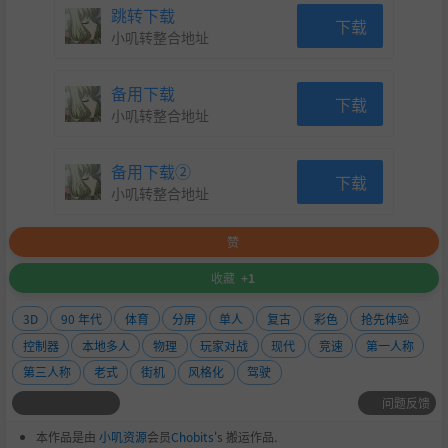
跳转下载
下载
小叽转整合地址
备用下载
下载
小叽转整合地址
备用下载②
下载
小叽转整合地址
赞
收藏
+1
3D
90 年代
体育
分屏
单人
复古
彩色
抢先体验
控制器
本地多人
物理
玩家对战
现代
竞速
第一人称
第三人称
老式
街机
风格化
驾驶
问题反馈
本作品是由
小叽资源
会员
Chobits
's 搬运作品.