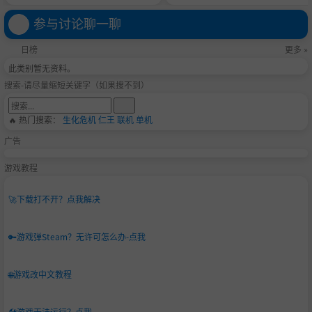
参与讨论聊一聊
日榜
更多 »
此类别暂无资料。
搜索-请尽量缩短关键字（如果搜不到）
🔥 热门搜索：
生化危机
仁王
联机
单机
广告
游戏教程
🚀
下载打不开？点我解决
🔑
游戏弹Steam？无许可怎么办-点我
🌐
游戏改中文教程
🛠️
游戏无法运行？点我