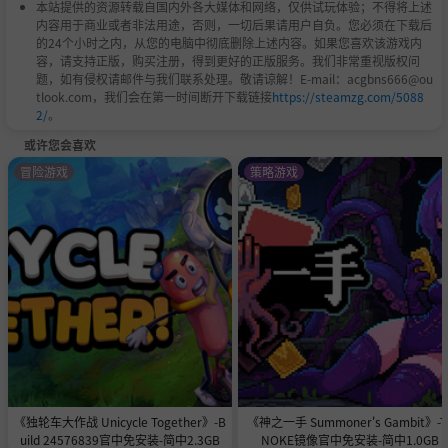
本站提供的资源转载自国内外各大媒体和网络，仅供试玩体验；不得将上述
内容用于商业或者非法用途，否则，一切后果请用户自负。您必须在下载后
的24个小时之内，从您的电脑中彻底删除上述内容。如果您喜欢该游戏内
容，请支持正版，购买注册，得到更好的正版服务。我们非常重视版权问
题，如有侵权请邮件与我们联系处理。敬请谅解！E-mail：acgbns666@ou
tlook.com，我们会在第一时间断开下载链接
https://steamzg.com/5088
2/
。
或许您会喜欢
冒险游戏
策略游戏
《独轮车大作战 Unicycle Together》-B
《神之一手 Summoner's Gambit》-T
uild 24576839官中免安装-简中2.3GB
NOKE镜像官中免安装-简中1.0GB