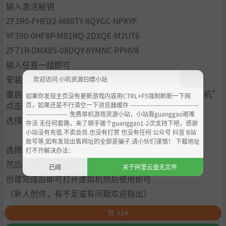
输入激活秘钥
ZF3R0-FHED2-M80TY-8QYGC-NPKYF
YF390-0HF8P-M81RQ-2DXQE-M2UT6
ZF71R-DMX85-08DQY-8YMNC-PPHV8
输入任意一组即可
安装完成后请重启计算机
欢迎访问 小叽资源白嫖小站
重启完成后，点击左上角的文件按钮，点击“新建虚拟机”
如果你发现主页没有更新游戏内容用CTRL+F5强制刷新一下网
点击下一步
页，如果还是不行清空一下浏览器缓存 ----------------------------------
--------------------- 免费单机游戏资源小站，小站靠guanggao艰难
选择第二个选项
存活 无任何套路，来了顺手搓个guanggao1-2次支持下吧，感谢
小站没有充值.不卖会员.也没有打赏 也没有任何 公众号 抖音 B站
账号等,如有发现出售网址的全部是骗子,请小伙们谨慎！ 下载地址
选择已经下载好的iso镜像
打不开解决办法：
然后一直下一步就可以了.
已阅
关于阿里云盘无文件
创建完成后即可打开虚拟机然后使用即可
（新人创作，有不足或有问题欢迎指出）
赞
+14