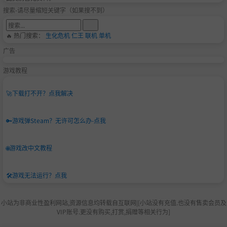
搜索-请尽量缩短关键字（如果搜不到）
🔥 热门搜索：
生化危机
仁王
联机
单机
广告
游戏教程
🚀
下载打不开？点我解决
🔑
游戏弹Steam？无许可怎么办-点我
🌐
游戏改中文教程
🛠️
游戏无法运行？点我
小站为非商业性盈利网站,资源信息均转载自互联网|[小站没有充值.也没有售卖会员及
VIP账号.更没有购买,打赏,捐赠等相关行为]