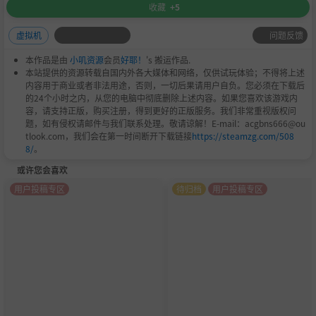
收藏
+5
问题反馈
虚拟机
本作品是由
小叽资源
会员
好耶！
's 搬运作品.
本站提供的资源转载自国内外各大媒体和网络，仅供试玩体验；不得将上述
内容用于商业或者非法用途，否则，一切后果请用户自负。您必须在下载后
的24个小时之内，从您的电脑中彻底删除上述内容。如果您喜欢该游戏内
容，请支持正版，购买注册，得到更好的正版服务。我们非常重视版权问
题，如有侵权请邮件与我们联系处理。敬请谅解！E-mail：acgbns666@ou
tlook.com，我们会在第一时间断开下载链接
https://steamzg.com/508
8/
。
或许您会喜欢
用户投稿专区
待归档
用户投稿专区