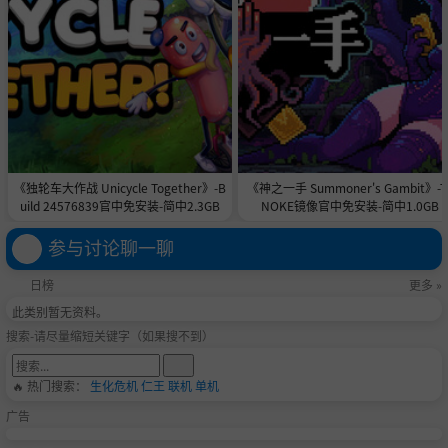
《独轮车大作战 Unicycle Together》-B
《神之一手 Summoner's Gambit》-T
uild 24576839官中免安装-简中2.3GB
NOKE镜像官中免安装-简中1.0GB
参与讨论聊一聊
日榜
更多 »
此类别暂无资料。
搜索-请尽量缩短关键字（如果搜不到）
🔥 热门搜索：
生化危机
仁王
联机
单机
广告