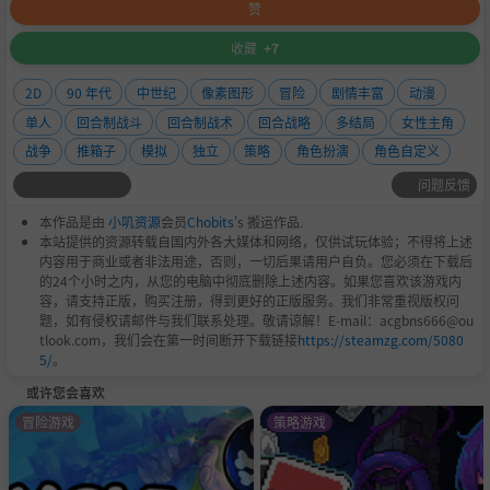
赞
收藏
+7
2D
90 年代
中世纪
像素图形
冒险
剧情丰富
动漫
单人
回合制战斗
回合制战术
回合战略
多结局
女性主角
战争
推箱子
模拟
独立
策略
角色扮演
角色自定义
问题反馈
本作品是由
小叽资源
会员
Chobits
's 搬运作品.
本站提供的资源转载自国内外各大媒体和网络，仅供试玩体验；不得将上述
内容用于商业或者非法用途，否则，一切后果请用户自负。您必须在下载后
的24个小时之内，从您的电脑中彻底删除上述内容。如果您喜欢该游戏内
容，请支持正版，购买注册，得到更好的正版服务。我们非常重视版权问
题，如有侵权请邮件与我们联系处理。敬请谅解！E-mail：acgbns666@ou
tlook.com，我们会在第一时间断开下载链接
https://steamzg.com/5080
5/
。
或许您会喜欢
冒险游戏
策略游戏