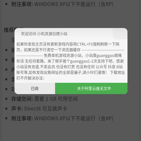
附注事项:
WINDOWS XP以下不能运行（含XP)
推荐配置:
欢迎访问 小叽资源白嫖小站
需要 64 位处理器和操作系统
如果你发现主页没有更新游戏内容用CTRL+F5强制刷新一下网
操作系统:
WIN10/WIN11
页，如果还是不行清空一下浏览器缓存 ----------------------------------
--------------------- 免费单机游戏资源小站，小站靠guanggao艰难
处理器:
i5处理器
存活 无任何套路，来了顺手搓个guanggao1-2次支持下吧，感谢
小站没有充值.不卖会员.也没有打赏 也没有任何 公众号 抖音 B站
内存:
16 GB RAM
账号等,如有发现出售网址的全部是骗子,请小伙们谨慎！ 下载地址
打不开解决办法：
显卡:
Geforce FX5600
DirectX 版本:
12
已阅
关于阿里云盘无文件
存储空间:
需要 1 GB 可用空间
声卡:
DirectX 可互换声卡
附注事项:
WINDOWS XP以下不能运行（含XP)