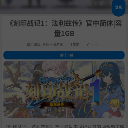
登录
《刻印战记1：法利兹传》官中简体|容
量1GB
单机游戏
,
角色扮演游戏
1年前
Chobits
跳转下载
1
.
关于这款游戏
2
.
概述
3
.
特性
4
.
系统需求
5
.
支持作者
6
.
学习
《刻印战记：法利兹传》是一款以中世纪背景的回合制策略