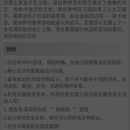
在国土岌岌可危之际，提拉斯特亚的国王做出了艰难的决
定：他命令自己的次女、提拉斯特亚王国的第二公主艾丽
莎，携带冰冻之剑法利兹突围，前往遥远的边境——阿卡迪
亚。面对萨哈鲁帝国咄咄逼人的追兵，艾丽莎公主踏上了一
条充满险阻的逃亡之路，背负着国家的命运和宝剑的重托，
坚定地向前迈进。
特性
1.回合制SRPG游戏，规则明确。你自己的策略决定的成败!
2.精心设计的像素级战斗动画。
3.富有挑战性的回合制战斗，每个关卡都有不同的目标，包
括击败、解谜、生存、逃跑和限时等等。
4.利用武器相克系统，利用优势武器之间的相克属性来击溃
敌人吧！
5. 竞技场:满足的你的“”刷刷刷“”欲望
6.战斗单位职业多样，单位可以转职成多种职业。
7.还可以锻造和合成武器哦!