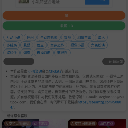
小叽转整合地址
赞
收藏
+3
互动小说
休闲
全动态影像
冒险
剧情丰富
单人
多结局
悬疑
独立
生存恐怖
视觉小说
角色扮演
试验性
调查
选择取向
非线性
问题反馈
本作品是由
小叽资源
会员
Chobits
's 搬运作品.
本站提供的资源转载自国内外各大媒体和网络，仅供试玩体验；不得将上述
内容用于商业或者非法用途，否则，一切后果请用户自负。您必须在下载后
的24个小时之内，从您的电脑中彻底删除上述内容。如果您喜欢该游戏内
容，请支持正版，购买注册，得到更好的正版服务。我们非常重视版权问
题，如有侵权请邮件与我们联系处理。敬请谅解！E-mail：acgbns666@ou
tlook.com，我们会在第一时间断开下载链接
https://steamzg.com/5080
4/
。
或许您会喜欢
A-支持网络联机
动作游戏
A-支持网络联机
动作游戏