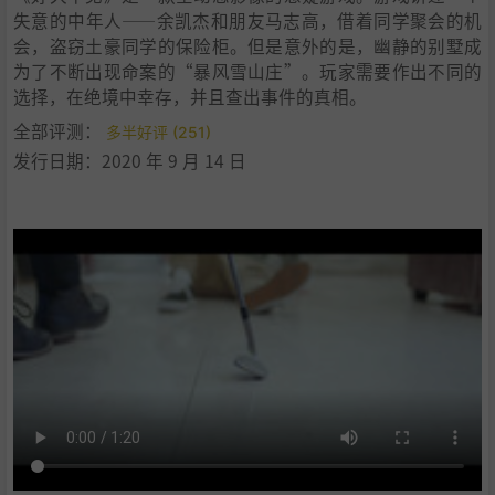
失意的中年人——余凯杰和朋友马志高，借着同学聚会的机
会，盗窃土豪同学的保险柜。但是意外的是，幽静的别墅成
为了不断出现命案的“暴风雪山庄”。玩家需要作出不同的
选择，在绝境中幸存，并且查出事件的真相。
全部评测：
多半好评 (251)
发行日期：2020 年 9 月 14 日