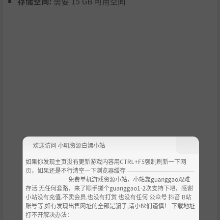
存储空间:
需要 15 GB 可用空间
欢迎访问 小叽资源白嫖小站
如果你发现主页没有更新游戏内容用CTRL+F5强制刷新一下网
页，如果还是不行清空一下浏览器缓存 ----------------------------------
--------------------- 免费单机游戏资源小站，小站靠guanggao艰难
存活 无任何套路，来了顺手搓个guanggao1-2次支持下吧，感谢
小站没有充值.不卖会员.也没有打赏 也没有任何 公众号 抖音 B站
账号等,如有发现出售网址的全部是骗子,请小伙们谨慎！ 下载地址
打不开解决办法：