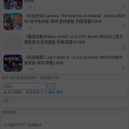
83MB
2
《女巫史诗/Gastova: The Witches of Arkana》-Build 24633
987官中免安装-简中|支持键鼠.手柄|容量3.9GB
0
《魔道兵装/Mahou Arms》v1.0.2537-Build 24615211|官方
原版英文|支持键鼠.手柄|容量13.6GB
4
《失落城堡2 Lost Castle 2》v1.0.0.16-Build 24625789官中
免安装-简中|容量1.6GB
82
搜索-请尽量缩短关键字（如果搜不到）
🔥 热门搜索：
生化危机
仁王
联机
单机
广告
游戏教程
🚀
下载打不开？点我解决