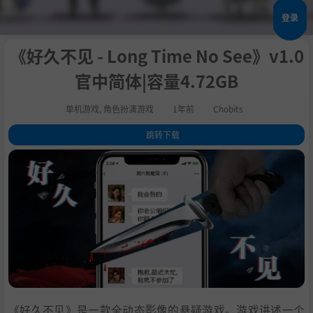
登录
《好久不见 - Long Time No See》v1.0
官中简体|容量4.72GB
单机游戏
,
角色扮演游戏
1年前
Chobits
跳转下载
1
.
关于这款游戏
2
.
系统需求
3
.
支持作者
4
.
学习
《好久不见》是一款全动态影像的悬疑游戏。游戏讲述一个