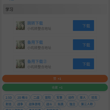
学习
跳转下载
下载
小叽转整合地址
备用下载
下载
小叽转整合地址
备用下载②
下载
小叽转整合地址
赞
+1
收藏
+1
2.5D
2D 格斗
二战
冒险
军事
动作
单人
坦克
射击
战争
战争游戏
战斗
拟真
独立
第三人称