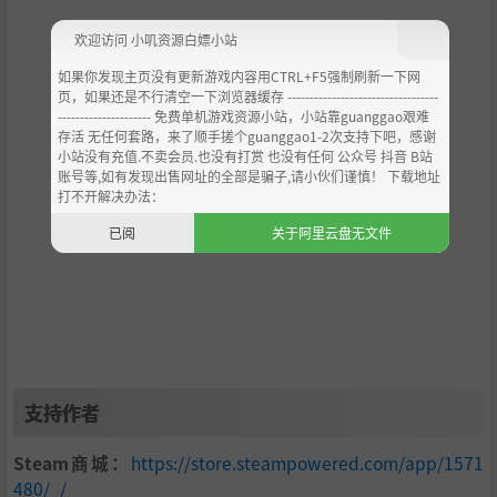
欢迎访问 小叽资源白嫖小站
如果你发现主页没有更新游戏内容用CTRL+F5强制刷新一下网
页，如果还是不行清空一下浏览器缓存 ----------------------------------
--------------------- 免费单机游戏资源小站，小站靠guanggao艰难
存活 无任何套路，来了顺手搓个guanggao1-2次支持下吧，感谢
小站没有充值.不卖会员.也没有打赏 也没有任何 公众号 抖音 B站
账号等,如有发现出售网址的全部是骗子,请小伙们谨慎！ 下载地址
打不开解决办法：
已阅
关于阿里云盘无文件
支持作者
Steam商城：
https://store.steampowered.com/app/1571
480/_/