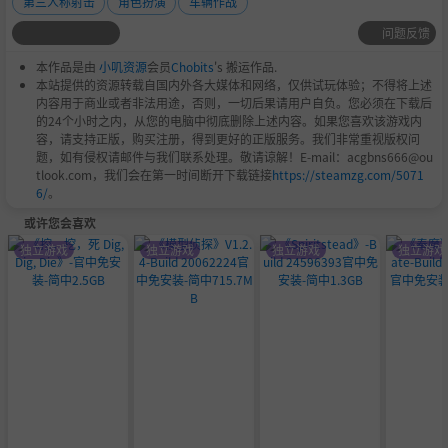
第三人称射击
角色扮演
车辆作战
问题反馈
本作品是由
小叽资源
会员
Chobits
's 搬运作品.
本站提供的资源转载自国内外各大媒体和网络，仅供试玩体验；不得将上述
内容用于商业或者非法用途，否则，一切后果请用户自负。您必须在下载后
的24个小时之内，从您的电脑中彻底删除上述内容。如果您喜欢该游戏内
容，请支持正版，购买注册，得到更好的正版服务。我们非常重视版权问
题，如有侵权请邮件与我们联系处理。敬请谅解！E-mail：acgbns666@ou
tlook.com，我们会在第一时间断开下载链接
https://steamzg.com/5071
6/
。
或许您会喜欢
独立游戏
独立游戏
独立游戏
独立游戏