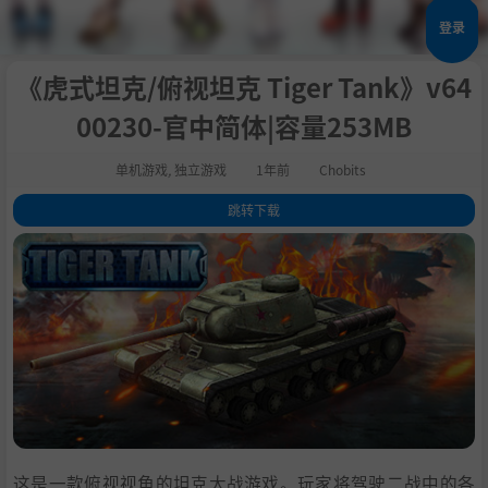
登录
《虎式坦克/俯视坦克 Tiger Tank》v64
00230-官中简体|容量253MB
单机游戏
,
独立游戏
1年前
Chobits
跳转下载
1
.
关于这款游戏
2
.
系统需求
3
.
支持作者
4
.
学习
这是一款俯视视角的坦克大战游戏。玩家将驾驶二战中的各