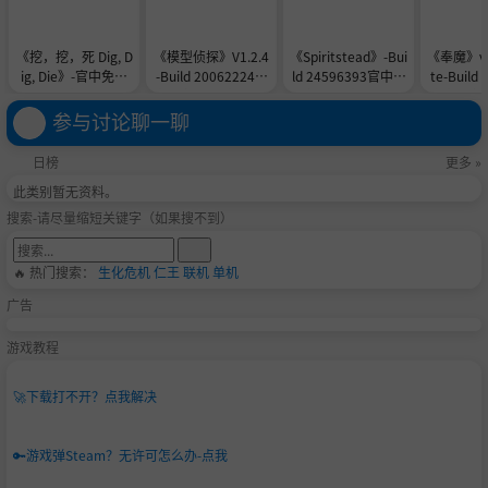
《挖，挖，死 Dig, D
《模型侦探》V1.2.4
《Spiritstead》-Bui
《奉魔》v0
ig, Die》-官中免安
-Build 20062224官
ld 24596393官中免
te-Build
装-简中2.5GB
中免安装-简中715.7
安装-简中1.3GB
官中免安装
MB
G
参与讨论聊一聊
日榜
更多 »
此类别暂无资料。
搜索-请尽量缩短关键字（如果搜不到）
🔥 热门搜索：
生化危机
仁王
联机
单机
广告
游戏教程
🚀
下载打不开？点我解决
🔑
游戏弹Steam？无许可怎么办-点我