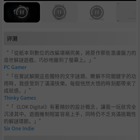
评测
“「從紙本到數位的改編堪稱完美，將原作那些激盪腦力的
造世解謎遊戲，巧妙地搬到了螢幕上。」”
PC Gamer
“「在嘗試解開這些獨特的文字謎題、瞭解不同關鍵字的功
用時，我感受到了滿滿快樂。每個恍然大悟的時刻都帶來了
成就感。」”
Thinky Games
“「《LOK Digital》有著精妙的設計概念，讓我一玩就完全
沉浸其中。遊戲機制相當容易上手，同時仍不乏充滿挑戰性
的解謎環節。」”
Six One Indie