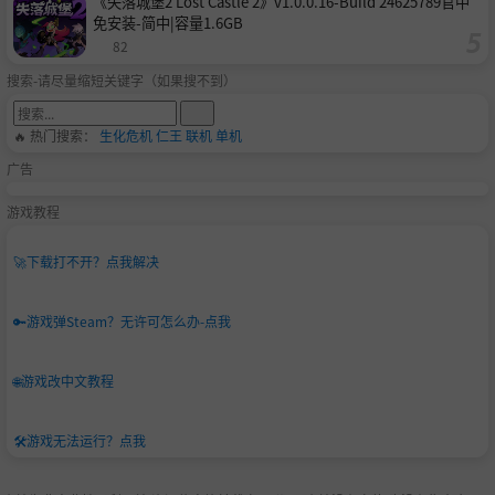
《失落城堡2 Lost Castle 2》v1.0.0.16-Build 24625789官中
免安装-简中|容量1.6GB
82
搜索-请尽量缩短关键字（如果搜不到）
🔥 热门搜索：
生化危机
仁王
联机
单机
广告
游戏教程
🚀
下载打不开？点我解决
🔑
游戏弹Steam？无许可怎么办-点我
🌐
游戏改中文教程
🛠️
游戏无法运行？点我