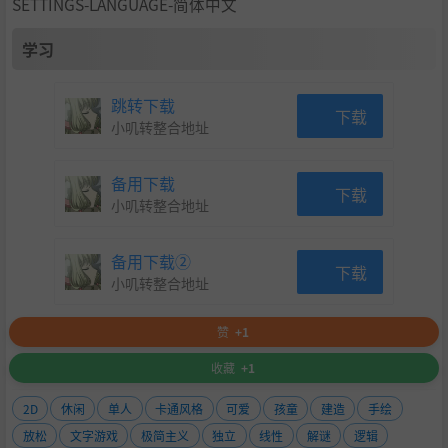
SETTINGS-LANGUAGE-简体中文
学习
跳转下载
下载
小叽转整合地址
备用下载
下载
小叽转整合地址
备用下载②
下载
小叽转整合地址
赞
+1
收藏
+1
2D
休闲
单人
卡通风格
可爱
孩童
建造
手绘
放松
文字游戏
极简主义
独立
线性
解谜
逻辑