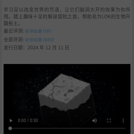
9
.
学习
学习足以改变世界的咒语，让它们脑洞大开的效果为你所
用。踏上趣味十足的解谜冒险之旅，帮助名为LOK的生物开
疆拓土。
最近评测:
好评如潮 (10)
全部评测:
好评如潮 (555)
发行日期：2024 年 12 月 11 日