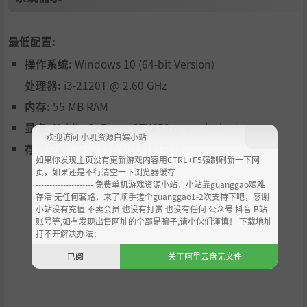
遁入神奇的魔法LOK宇宙，这个迷人的世界由引人瞩目的手
绘美术风格和颇具禅意的原声曲目交织而成，做好准备，在
最低配置:
这里流连忘返吧。
操作系统:
Windows 10 (64-bit Version)
机制易上手，玩法脑洞大，《LOK Digital》诚邀各位玩家每
处理器:
i3-2120T @ 2.60 GHz
天都回来看看，这里还有程序生成的各式谜题，能将游戏机
制的广度和深度体现得淋漓尽致。
内存:
55 MB RAM
每当你拼出魔法咒语，名为LOK的生物就会诞生。它们只能
显卡:
Nvidia GeForce GTX650 or equivalent
生活在涂黑的方格里，由此一来，每解决一道谜题，你都是
欢迎访问 小叽资源白嫖小站
存储空间:
需要 150 MB 可用空间
在帮助它们开疆拓土、散播文明。
如果你发现主页没有更新游戏内容用CTRL+F5强制刷新一下网
页，如果还是不行清空一下浏览器缓存 ----------------------------------
--------------------- 免费单机游戏资源小站，小站靠guanggao艰难
存活 无任何套路，来了顺手搓个guanggao1-2次支持下吧，感谢
小站没有充值.不卖会员.也没有打赏 也没有任何 公众号 抖音 B站
账号等,如有发现出售网址的全部是骗子,请小伙们谨慎！ 下载地址
打不开解决办法：
已阅
关于阿里云盘无文件