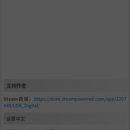
游戏特色：
符合直觉的游戏机制，还有多种特殊咒语等你发现、学习
优美的手绘美术风格与颇具禅意、令人陶醉的原声曲目
在100+个谜题关卡中学习LOK语言的各种细微差异
在精心打造的日常谜题模式中展现你对游戏机制的深刻理
解
支持作者
基于备受好评的解谜图书《LOK》改编而成
Steam商城：
https://store.steampowered.com/app/2207
由发行过《怪兽远征》、《Cosmic Express》、《Bonfir
440/LOK_Digital/
e Peaks》等作品，屡获殊荣的解谜游戏专业团队Drakne
k & Friends发行
设置中文