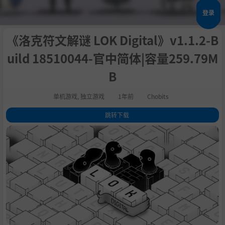
登录
《洛克符文解谜 LOK Digital》v1.1.2-B
uild 18510044-官中简体|容量259.79M
B
单机游戏
,
独立游戏
1年前
Chobits
跳转下载
1
.
评测
2
.
关于这款游戏
3
.
学习足以改变世界的咒语，让它们脑洞大开的效果为你所用
4
.
帮助名为LOK的生物开疆拓土
5
.
游戏特色：
6
.
系统需求
7
.
支持作者
8
.
设置中文