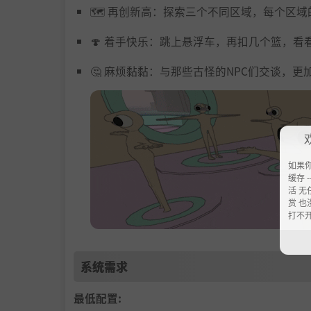
🗺️ 再创新高：探索三个不同区域，每个区
🍄 着手快乐：跳上悬浮车，再扣几个篮，
🤔 麻烦黏黏：与那些古怪的NPC们交谈，
如果
缓存 --
活 无
赏 也
打不
系统需求
最低配置: