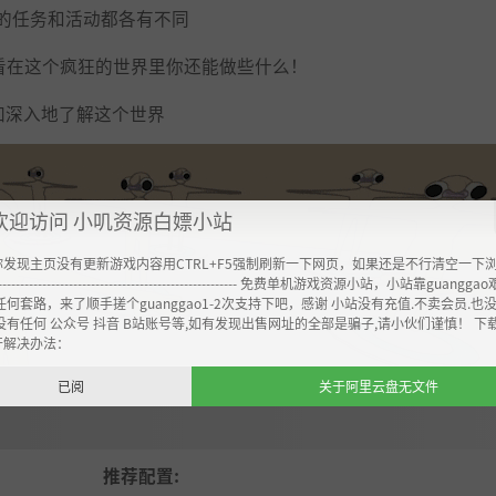
域的任务和活动都各有不同
看看在这个疯狂的世界里你还能做些什么！
更加深入地了解这个世界
欢迎访问 小叽资源白嫖小站
你发现主页没有更新游戏内容用CTRL+F5强制刷新一下网页，如果还是不行清空一下
----------------------------------------------------- 免费单机游戏资源小站，小站靠guangg
任何套路，来了顺手搓个guanggao1-2次支持下吧，感谢 小站没有充值.不卖会员.也
没有任何 公众号 抖音 B站账号等,如有发现出售网址的全部是骗子,请小伙们谨慎！ 下
开解决办法：
已阅
关于阿里云盘无文件
推荐配置: