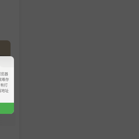
浏览器
ao艰难存
没有打
载地址