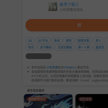
备用下载②
小叽转整合地址
赞
3D
3D 平台
休闲
冒险
剧情丰富
单人
欢乐
步行模拟
沉浸式模拟
第一人称
超现实
本作品是由
小叽资源
会员
Chobits
's 搬运作品.
本站提供的资源转载自国内外各大媒体和网络，仅供试玩体
4个小时之内，从您的电脑中彻底删除上述内容。如果您喜
权请邮件与我们联系处理。敬请谅解！E-mail：acgbns666
或许您会喜欢
角色扮演游戏
冒险游戏