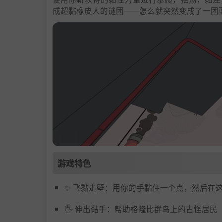
成超黏橡皮人的谜团——怎么就突然变成了一团
游戏特色
✨ 飞黏走壁：用你的手黏住一个点，然后在
🖐️ 伸出黏手：帮助格隆比群岛上的古怪居