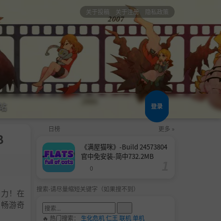
关于投稿
关于注册
隐私政策
站
登录
日榜
更多 »
B
《满屋猫咪》-Build 24573804
官中免安装-简中732.2MB
0
搜索-请尽量缩短关键字（如果搜不到）
能力！在
，畅游奇
🔥 热门搜索：
生化危机
仁王
联机
单机