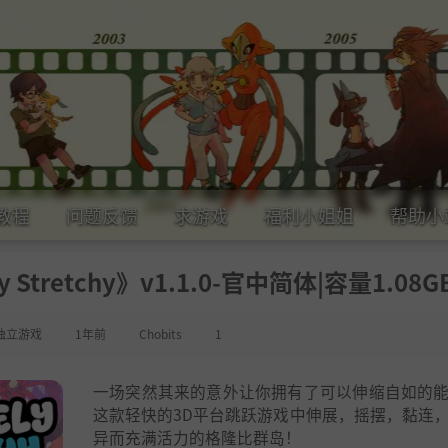
教程
问题反馈
求游戏
福利小姐姐
帮助小
Stretchy》v1.1.0-官中简体|容量1.08G
独立游戏
1年前
Chobits
1
一场突然其来的意外让你拥有了可以伸缩自如的
这款轻快的3D平台跳跃游戏中伸展，摇摆，黏连
异而充满活力的格隆比群岛！