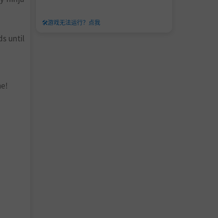
🛠️
游戏无法运行？点我
ds until
me!