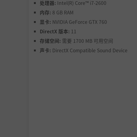
处理器:
Intel(R) Core™ i7-2600
内存:
8 GB RAM
显卡:
NVIDIA GeForce GTX 760
Explore 3D mode by attacking enemies and c
DirectX 版本:
11
存储空间:
需要 1700 MB 可用空间
声卡:
DirectX Compatible Sound Device