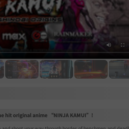
 the hit original anime “NINJA KAMUI”!
 and shoot your way through hordes of henchmen and deadl