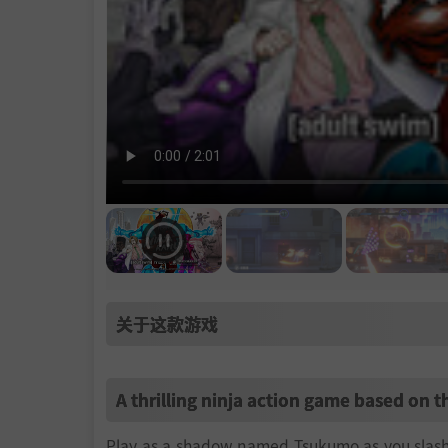
关于这款游戏
A thrilling ninja action game based on
Play as a shadow named Tsukumo as you slash