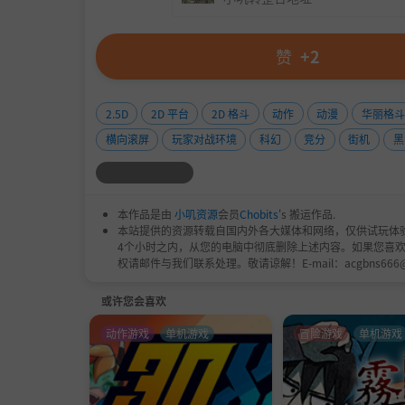
derboard!
--------------------------------------------------------------------
赞
+2
Storyline:
Step into the role of Tsukumo, a member of the
2.5D
2D 平台
2D 格斗
动作
动漫
华丽格斗
s of "evil" within its ranks.
横向滚屏
玩家对战环境
科幻
竞分
街机
黑
One day he learns that a deadly attack by AUZ
an experimental "TYPE 0" boost gear from his b
Tsukumo arrives at the hidden village of the 
本作品是由
小叽资源
会员
Chobits
's 搬运作品.
本站提供的资源转载自国内外各大媒体和网络，仅供试玩体
anization - Lil, Big D, and others...
4个小时之内，从您的电脑中彻底删除上述内容。如果您喜
权请邮件与我们联系处理。敬请谅解！E-mail：acgbns666
©Rainmaker Productions ©G.rev Ltd. ©SOLA
或许您会喜欢
动作游戏
单机游戏
冒险游戏
单机游戏