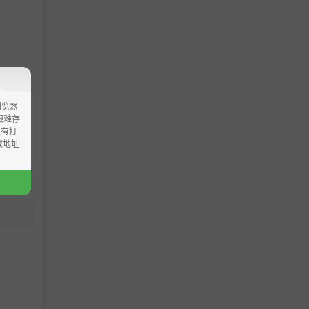
tyle!
浏览器
ao艰难存
没有打
载地址