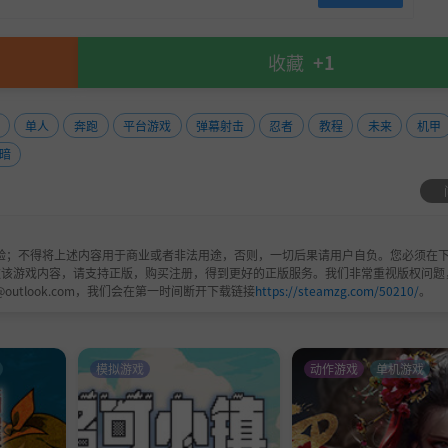
-----------------------------
收藏
+1
 Ninja Organization within AUZA, committed to eradicating al
单人
奔跑
平台游戏
弹幕射击
忍者
教程
未来
机甲
暗
A mercenaries on his former comrades is being planned. He r
uddy, J, a researcher in the same organization.
“exiled ninja” where he encounters the leader of the AUZA Ni
验；不得将上述内容用于商业或者非法用途，否则，一切后果请用户自负。您必须在下
欢该游戏内容，请支持正版，购买注册，得到更好的正版服务。我们非常重视版权问题
@outlook.com，我们会在第一时间断开下载链接
https://steamzg.com/50210/
。
 ENTERTAINMENT/Sunghoo Park
模拟游戏
动作游戏
单机游戏