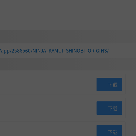
ps and character dialogues during each stage will help reveal
om/app/2586560/NINJA_KAMUI_SHINOBI_ORIGINS/
下载
下载
ompeting with other players from around the world on the onl
下载