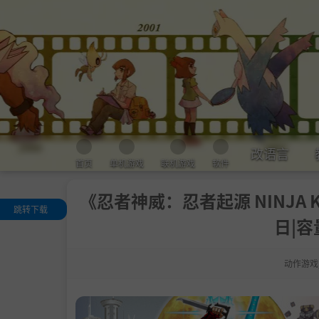
改语言
首页
单机游戏
联机游戏
软件
《忍者神威：忍者起源 NINJA KAM
跳转下载
日|容
关于这款游戏
A thrilling ninja
tion game bas
动作游戏
 on the hit orig
al anime “NIN
 KAMUI”!
系统需求