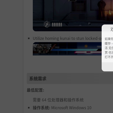
Utilize homing kunai to stun locked-on ene
如果
缓存 --
活 无
赏 也
打不
系统需求
最低配置:
需要 64 位处理器和操作系统
操作系统:
Microsoft Windows 10