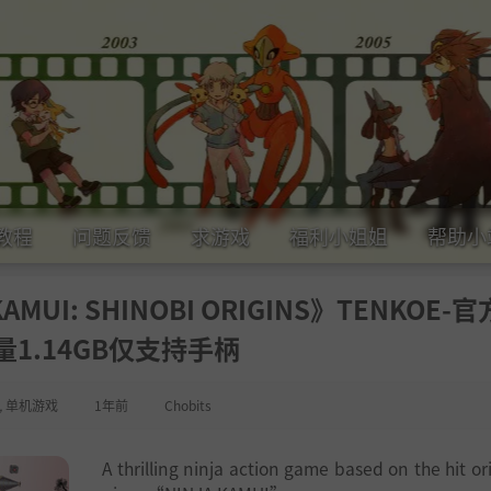
教程
问题反馈
求游戏
福利小姐姐
帮助小
UI: SHINOBI ORIGINS》TENKOE-官
量1.14GB仅支持手柄
,
单机游戏
1年前
Chobits
A thrilling ninja action game based on the hit or