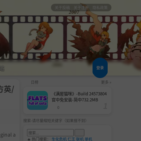
关于投稿
关于注册
隐私政策
站
登录
日榜
更多 »
方英/
《满屋猫咪》-Build 24573804
官中免安装-简中732.2MB
0
搜索-请尽量缩短关键字（如果搜不到）
iginal a
🔥 热门搜索：
生化危机
仁王
联机
单机