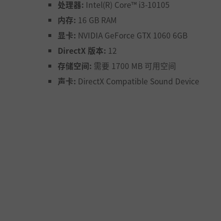
处理器:
Intel(R) Core™ i3-10105
内存:
16 GB RAM
显卡:
NVIDIA GeForce GTX 1060 6GB
ollecting various items from a first-person perspective.
DirectX 版本:
12
存储空间:
需要 1700 MB 可用空间
声卡:
DirectX Compatible Sound Device