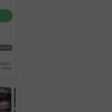
l trace
eceives
问题反馈
nja Org
载后的2
，如有侵
单机游
模拟游
策略游
单机游戏
模拟游戏
戏
戏
戏