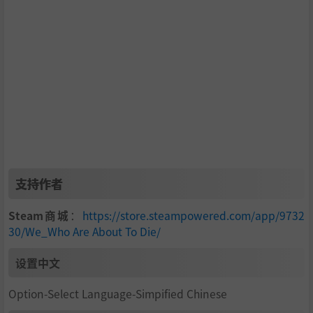
其他游戏特色包括：
带有不同天赋和使命的出身
各出身胜利可获永久奖励
能够对你的出招动作作出反应的观众。除了着眼胜利之
外，也请尽情炒热气氛！
反馈奖励的排位系统（可不断升级）
支持作者
可通过重复施展特定动作养成角色技能
林林总总，不胜枚举！
Steam商城
：
https://store.steampowered.com/app/9732
30/We_Who Are About To Die/
奔赴竞技场，实现你的野心吧！
设置中文
欢迎各位死士，我向你们致敬！
Option-Select Language-Simpified Chinese
Jordy