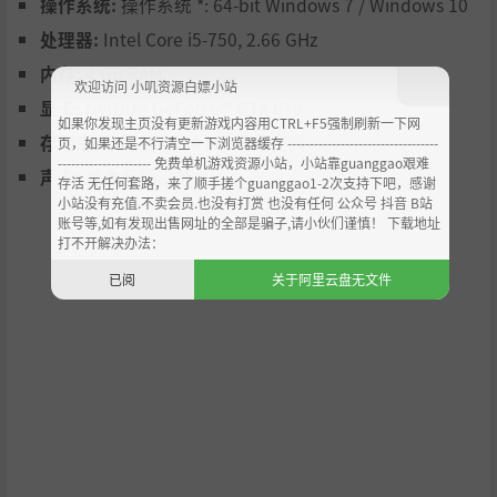
操作系统:
操作系统 *: 64-bit Windows 7 / Windows 10
处理器:
Intel Core i5-750, 2.66 GHz
装备系统完全自由模组化！
内存:
4 GB RAM
欢迎访问 小叽资源白嫖小站
升级、购买或是劫掠，都可获得武器盔甲。掌握八种武器，
显卡:
NVIDIA® GeForce™ GTX 670
玩法各不相同。投入费力赢来的金币与声望，将你的角色一
如果你发现主页没有更新游戏内容用CTRL+F5强制刷新一下网
存储空间:
需要 6000 MB 可用空间
点一点地武装起来。
页，如果还是不行清空一下浏览器缓存 ----------------------------------
--------------------- 免费单机游戏资源小站，小站靠guanggao艰难
声卡:
基本音频设备
存活 无任何套路，来了顺手搓个guanggao1-2次支持下吧，感谢
小站没有充值.不卖会员.也没有打赏 也没有任何 公众号 抖音 B站
账号等,如有发现出售网址的全部是骗子,请小伙们谨慎！ 下载地址
打不开解决办法：
已阅
关于阿里云盘无文件
欢迎来到特兰提亚：竞技之城！
踏入一系列规模不同、风格各异的竞技场，每个竞技场还都
有随机变体。
在团战与紧张的1对1作战中试炼你的能力吧，看看在迎来无
可避免的光荣之死前，你能坚持多久？