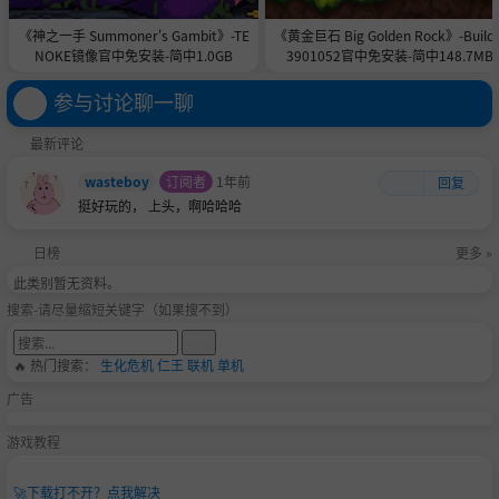
《神之一手 Summoner's Gambit》-TE
《黄金巨石 Big Golden Rock》-Build 
NOKE镜像官中免安装-简中1.0GB
3901052官中免安装-简中148.7MB
参与讨论聊一聊
最新评论
wasteboy
订阅者
1年前
回复
挺好玩的， 上头，啊哈哈哈
日榜
更多 »
此类别暂无资料。
搜索-请尽量缩短关键字（如果搜不到）
🔥 热门搜索：
生化危机
仁王
联机
单机
广告
游戏教程
🚀
下载打不开？点我解决