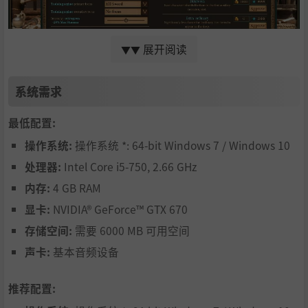
展开阅读
▼▼
每段生涯的体验都各不相同！
系统需求
条条大路通冠军。试试不同的方法，在战局中随机应变，活
下来、走得更长久。
最低配置:
运用战略走向胜利——仅凭战斗技巧可不够！
操作系统:
操作系统 *: 64-bit Windows 7 / Windows 10
处理器:
Intel Core i5-750, 2.66 GHz
应对随机事件，抉择下回合的比赛，取悦富有的赞助人、讨
观众的欢心，拓展你的学院、设立训练计划，贿赂别人获取
内存:
4 GB RAM
消息、雇佣专业人士……还有许多其他行动！
显卡:
NVIDIA® GeForce™ GTX 670
存储空间:
需要 6000 MB 可用空间
声卡:
基本音频设备
推荐配置: