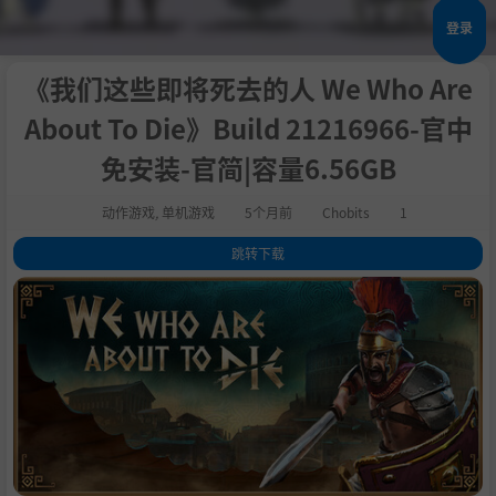
登录
《我们这些即将死去的人 We Who Are
About To Die》Build 21216966-官中
免安装-官简|容量6.56GB
动作游戏
,
单机游戏
5个月前
Chobits
1
跳转下载
1
.
关于此游戏
2
.
重要消息：本作的游戏体验真的不一样！
3
.
艰险残酷的轻Rogue角斗士体验。
4
.
每段生涯的体验都各不相同！
5
.
运用战略走向胜利——仅凭战斗技巧可不够！
6
.
装备系统完全自由模组化！
7
.
欢迎来到特兰提亚：竞技之城！
8
.
其他游戏特色包括：