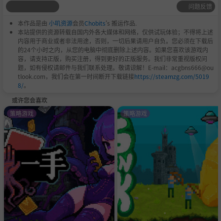
问题反馈
本作品是由
小叽资源
会员
Chobits
's 搬运作品.
本站提供的资源转载自国内外各大媒体和网络，仅供试玩体验；不得将上述
内容用于商业或者非法用途，否则，一切后果请用户自负。您必须在下载后
的24个小时之内，从您的电脑中彻底删除上述内容。如果您喜欢该游戏内
容，请支持正版，购买注册，得到更好的正版服务。我们非常重视版权问
题，如有侵权请邮件与我们联系处理。敬请谅解！E-mail：acgbns666@ou
tlook.com，我们会在第一时间断开下载链接
https://steamzg.com/5019
8/
。
或许您会喜欢
策略游戏
策略游戏