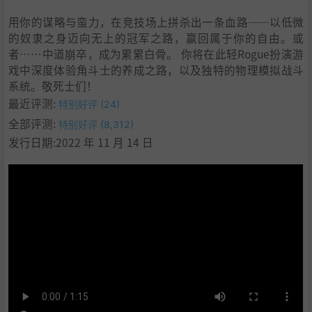
9
.
欢迎各位死士，我向你们致敬！
用你的谋略与蛮力，在竞技场上拼杀出一条血路——以低微
10
.
系统需求
的奴隶之身迈向无上的冠军之路，赢回属于你的自由。或
11
.
支持作者
者……中道崩卒，成为累累白骨。 你将在此轻Rogue扮演游
12
.
设置中文
戏中深度体验角斗士的养成之路，以及独特的物理模拟战斗
13
.
学习
系统。敬死士们！
最近评测:
特别好评 (24)
全部评测:
特别好评 (8,312)
发行日期:2022 年 11 月 14 日