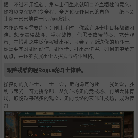
握！不过不用担心，角斗士们生来就明白流血牺牲的意义。
你将以复杂的指令全程、全方位操作自己的角色——绝不会
让你干巴巴地看一段动画演出。
本作的格斗需要练习：刚上手时，你或许连击中目标都很困
难。想要赢得战斗、掌握战技，你需要放慢节奏、充分观
察；在慌乱之中随便按键出招，只会早早断送你的角斗士。
你需要学习如何动作、如何借力打出高伤害、如何击中敌方
弱点，并逐步发展出个人招式与格斗风格。
艰险残酷的轻Rogue角斗士体验。
操控你的角斗士，一士一命，走向命定的死——我是说，胜
利与荣光！奋力拼杀吧，从角斗场走向竞技场、再到大体育
场，取悦越来越多的观众，走向最终的宏伟斗技场，成为传
奇！