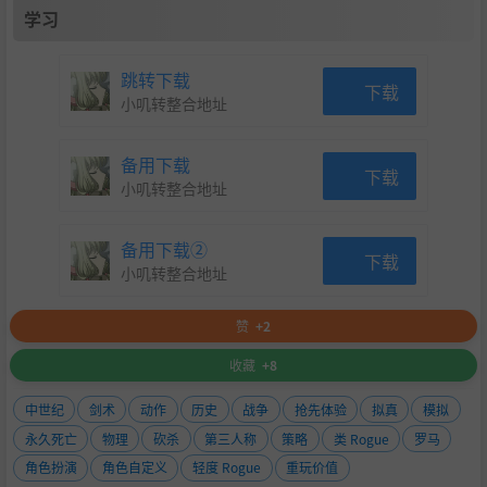
学习
跳转下载
下载
小叽转整合地址
备用下载
下载
小叽转整合地址
备用下载②
下载
小叽转整合地址
赞
+2
收藏
+8
中世纪
剑术
动作
历史
战争
抢先体验
拟真
模拟
永久死亡
物理
砍杀
第三人称
策略
类 Rogue
罗马
角色扮演
角色自定义
轻度 Rogue
重玩价值