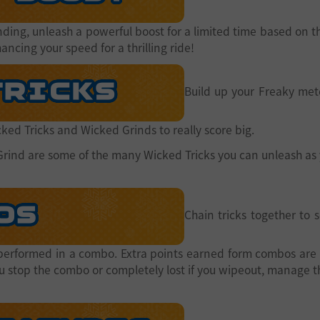
nding, unleash a powerful boost for a limited time based on th
ancing your speed for a thrilling ride!
Build up your Freaky met
cked Tricks and Wicked Grinds to really score big.
rind are some of the many Wicked Tricks you can unleash as 
Chain tricks together to 
 performed in a combo. Extra points earned form combos are 
stop the combo or completely lost if you wipeout, manage thi