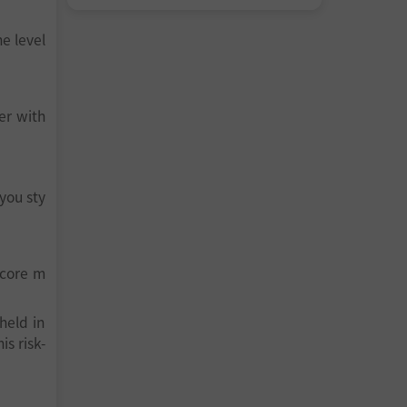
e level
er with
you sty
score m
held in
s risk-