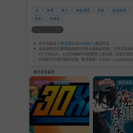
3D
体育
单人
单板滑雪
彩色
抢先体验
街机
风格化
本作品是由
小叽资源
会员
Chobits
's 搬运作品.
本站提供的资源转载自国内外各大媒体和网络，仅供试玩体
4个小时之内，从您的电脑中彻底删除上述内容。如果您喜
权请邮件与我们联系处理。敬请谅解！E-mail：acgbns666
或许您会喜欢
动作游戏
单机游戏
冒险游戏
单机游戏