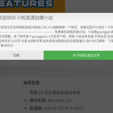
欢迎访问 小叽资源白嫖小站
idden surprises and unique experiences
你发现主页没有更新游戏内容用CTRL+F5强制刷新一下网页，如果还是不行清空一下
world mountain with secrets and collectibles.
----------------------------------------------------- 免费单机游戏资源小站，小站靠guangg
任何套路，来了顺手搓个guanggao1-2次支持下吧，感谢 小站没有充值.不卖会员.也
没有任何 公众号 抖音 B站账号等,如有发现出售网址的全部是骗子,请小伙们谨慎！ 下
story, personality and visual style.
开解决办法：
ou up your moves.
已阅
关于阿里云盘无文件
推荐配置:
需要 64 位处理器和操作系统
操作系统:
Windows 10+
处理器:
Intel i5-3570k 3.4GHz