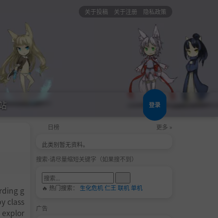
关于投稿
关于注册
隐私政策
站
登录
日榜
更多 »
此类别暂无资料。
搜索-请尽量缩短关键字（如果搜不到）
🔥 热门搜索：
生化危机
仁王
联机
单机
rding g
y class
广告
 explor