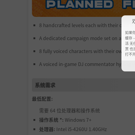
8 handcrafted levels each with their own h
如果
A dedicated campaign mode set on an open-
缓存 --
活 无
赏 也
8 fully voiced characters with their own back
打不
A voiced in-game DJ commentator hyping y
系统需求
最低配置:
需要 64 位处理器和操作系统
操作系统 *:
Windows 7+
处理器:
Intel i5-4260U 1.40GHz