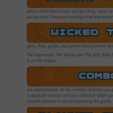
points while from tricks and grinding. Upon la
you've built. Frequent tricking is the key to enh
spins, flips, grabs, and grinds then perform Wi
The Superman, The Worm, and The Butt Slide G
le on the slopes.
ore points based on the number of tricks you
a separate counter and are cashed in when you 
reward element is key to mastering the game.