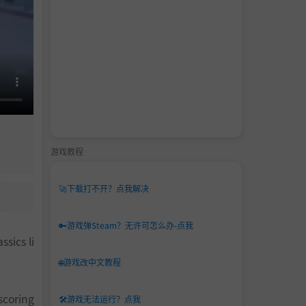
游戏教程
🚀
下载打不开？点我解决
🔑
游戏弹Steam？无许可怎么办-点我
sics li
🌐
游戏改中文教程
scoring
🛠️
游戏无法运行？点我