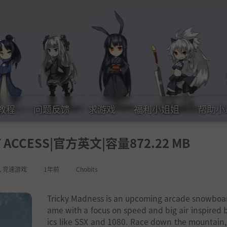
教程
问题反馈
求游戏
福利小姐姐
帮助小
ACCESS|官方英文|容量872.22 MB
,
竞速游戏
1年前
Chobits
Tricky Madness is an upcoming arcade snowboa
ame with a focus on speed and big air inspired b
ics like SSX and 1080. Race down the mountain,