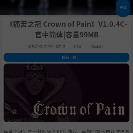
登录
《痛苦之冠 Crown of Pain》V1.0.4C-
官中简体|容量99MB
单机游戏
,
角色扮演游戏
1年前
Chobits
跳转下载
1
.
关于这款游戏
2
.
特色[/h2］
3
.
系统需求
4
.
支持作者
5
.
学习
痛苦之冠》是一款匹配-3 RPG 游戏。英雄们冒险前往城堡寻