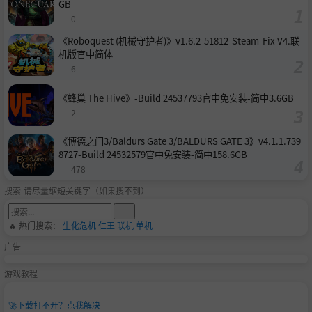
GB
0
《Roboquest (机械守护者)》v1.6.2-51812-Steam-Fix V4.联
机版官中简体
6
《蜂巢 The Hive》-Build 24537793官中免安装-简中3.6GB
2
《博德之门3/Baldurs Gate 3/BALDURS GATE 3》v4.1.1.739
8727-Build 24532579官中免安装-简中158.6GB
478
搜索-请尽量缩短关键字（如果搜不到）
🔥 热门搜索：
生化危机
仁王
联机
单机
广告
游戏教程
🚀
下载打不开？点我解决