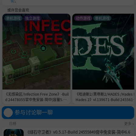
9/
。
或许您会喜欢
单机游戏
独立游戏
动作游戏
单机游戏
《无感染区/Infection Free Zone》-Buil
《哈迪斯2/黑帝斯2/HADES /Hades II
d 24478055官中免安装-简中|容量5.8G
Hades 2》vl.139671-Build 2455615
B
官中免安装-简中|容量11.0GB
参与讨论聊一聊
日榜
更多 »
《绿石守卫者》v0.5.17-Build 24555849官中免安装-简中6.6