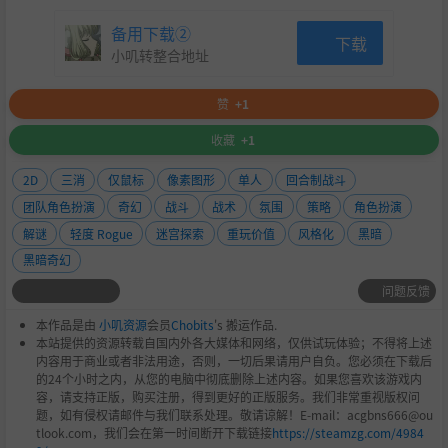
备用下载②
下载
小叽转整合地址
赞
+1
收藏
+1
2D
三消
仅鼠标
像素图形
单人
回合制战斗
团队角色扮演
奇幻
战斗
战术
氛围
策略
角色扮演
解谜
轻度 Rogue
迷宫探索
重玩价值
风格化
黑暗
黑暗奇幻
问题反馈
本作品是由
小叽资源
会员
Chobits
's 搬运作品.
本站提供的资源转载自国内外各大媒体和网络，仅供试玩体验；不得将上述
内容用于商业或者非法用途，否则，一切后果请用户自负。您必须在下载后
的24个小时之内，从您的电脑中彻底删除上述内容。如果您喜欢该游戏内
容，请支持正版，购买注册，得到更好的正版服务。我们非常重视版权问
题，如有侵权请邮件与我们联系处理。敬请谅解！E-mail：acgbns666@ou
tlook.com，我们会在第一时间断开下载链接
https://steamzg.com/4984