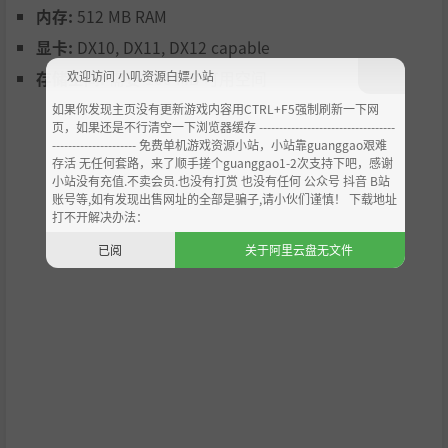
内存:
512 MB RAM
显卡:
DX10, DX11, DX12 capable
欢迎访问 小叽资源白嫖小站
存储空间:
需要 100 MB 可用空间
如果你发现主页没有更新游戏内容用CTRL+F5强制刷新一下网
页，如果还是不行清空一下浏览器缓存 ----------------------------------
--------------------- 免费单机游戏资源小站，小站靠guanggao艰难
存活 无任何套路，来了顺手搓个guanggao1-2次支持下吧，感谢
小站没有充值.不卖会员.也没有打赏 也没有任何 公众号 抖音 B站
账号等,如有发现出售网址的全部是骗子,请小伙们谨慎！ 下载地址
打不开解决办法：
已阅
关于阿里云盘无文件