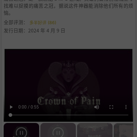
找难以捉摸的痛苦之冠，据说这件神器能消除他们所有的烦
恼。
全部评测：
多半好评 (86)
发行日期：2024 年 4 月 9 日