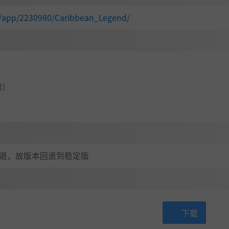
就是你的沙盒，你可以随心探索，书写属于你的传奇。
你的决
你！
m/app/2230980/Caribbean_Legend/
之城。
新增）
他趣味点。
闪退，故版本回退到稳定版
下载