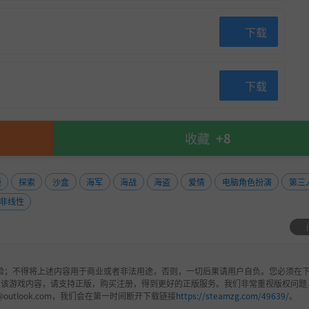
下载
下载
收藏
+8
疑
探索
沙盒
海军
海战
海盗
爱情
电脑角色扮演
第三
非线性
少数能够承担此等荣耀的存在。旅程从简易平底船开启，进阶
无人能阻挡你的脚步。厌倦了领导庞大舰队和沉重责任？指挥
验；不得将上述内容用于商业或者非法用途，否则，一切后果请用户自负。您必须在下
欢该游戏内容，请支持正版，购买注册，得到更好的正版服务。我们非常重视版权问题
领略壮阔风景，感受探索乐趣，或勇闯风暴腹地。
@outlook.com，我们会在第一时间断开下载链接
https://steamzg.com/49639/
。