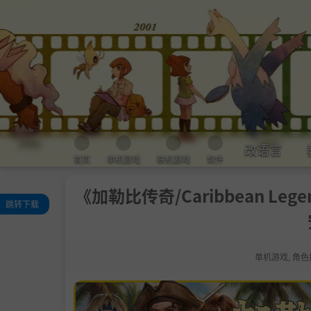
改语言
首页
单机游戏
联机游戏
软件
《加勒比传奇/Caribbean Leg
跳转下载
关于此游戏
系统需求
单机游戏
,
角色
支持作者
包含DLC
备注说明
学习