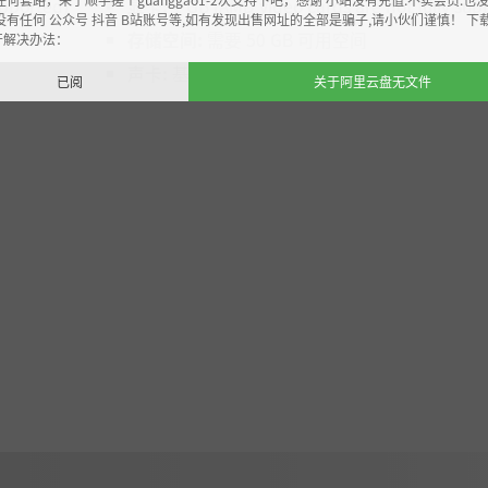
upported)
显卡:
1 GB (AMD video cards are not fully sup
没有任何 公众号 抖音 B站账号等,如有发现出售网址的全部是骗子,请小伙们谨慎！ 下
存储空间:
需要 50 GB 可用空间
开解决办法：
声卡:
基本音频设备
已阅
关于阿里云盘无文件
神秘与秘密中的浩瀚群岛。从印第安人金字塔顶端到海底深处