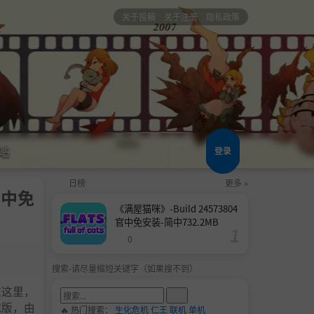
关于投稿
关于注册
隐私政策
站
登录
日榜
更多 »
官中免
《满屋猫咪》-Build 24573804
官中免安装-简中732.2MB
0
搜索-请尽量缩短关键字（如果搜不到）
在这里，
试版，由
🔥 热门搜索：
生化危机
仁王
联机
单机