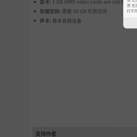
显卡:
1 GB (AMD video cards are not fully s
赏 也
存储空间:
需要 50 GB 可用空间
打不
声卡:
基本音频设备
加勒比海由数十座岛屿和城镇组成，宛如笼罩在
支持作者