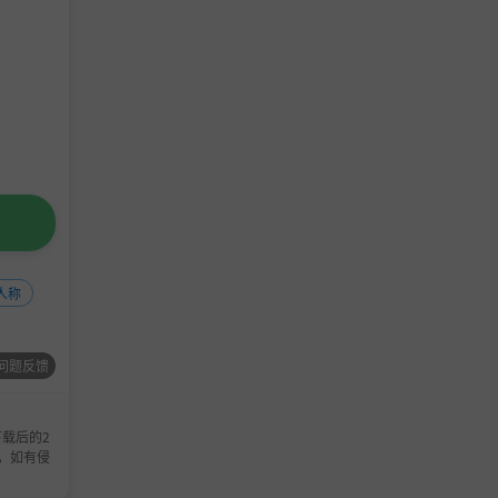
人称
问题反馈
至指挥战
快速护卫
载后的2
，如有侵