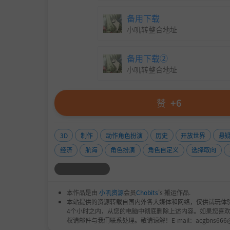
备用下载
小叽转整合地址
备用下载②
小叽转整合地址
赞
+6
3D
制作
动作角色扮演
历史
开放世界
悬
经济
航海
角色扮演
角色自定义
选择取向
拥有战舰是一种特权，象征着身份与奢华。
你是
本作品是由
小叽资源
会员
Chobits
's 搬运作品.
列舰，甚至一支舰队，随心所欲掠夺沿岸城市。
本站提供的资源转载自国内外各大媒体和网络，仅供试玩体
4个小时之内，从您的电脑中彻底删除上述内容。如果您喜
舰或轻型舰，自由驰骋加勒比。在海上静谧时，
权请邮件与我们联系处理。敬请谅解！E-mail：acgbns666