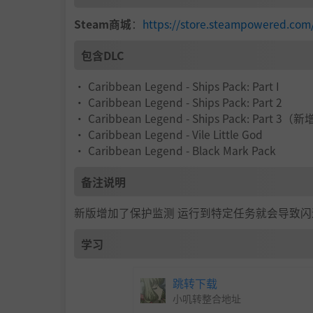
奖励、任务与奇观正等你探索。
这个开放世界
向、行动与同伴。征服新世界，否则它将反噬于
Steam商城
：
https://store.steampowered.co
发现数十座岛屿与定居点。
包含DLC
建立属于自己的殖民地。
• Caribbean Legend - Ships Pack: Part I
• Caribbean Legend - Ships Pack: Part 2
探索洞窟、金字塔、丛林、土著部落与失落
• Caribbean Legend - Ships Pack: Part 3（
• Caribbean Legend - Vile Little God
造访酒馆、妓院、造船厂、教堂、要塞及其
• Caribbean Legend - Black Mark Pack
参与寻宝与赌博活动。
备注说明
体验动态天气与宁静碧绿的海面。
新版增加了保护监测 运行到特定任务就会导致
学习
跳转下载
小叽转整合地址