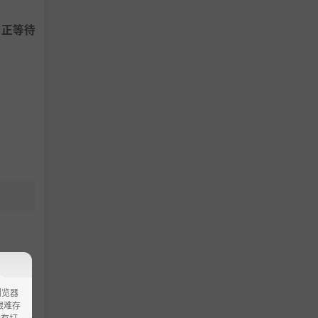
品正等待
Hz
浏览器
ao艰难存
没有打