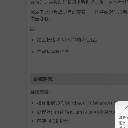
aure），为援助兄长踏上新世界之旅。原本看
沉浸于这位贵族少年的传奇——他将崛起为加勒
你去夺取。
踏上长达200小时的航海征程。
完成数百项任务。
自由畅玩、迅速推进剧情或两者兼得——你
体验带有神秘色彩的历史叙事。
系统需求
探索浪漫邂逅与同伴关系。
最低配置:
从总督到海盗男爵，多种职业任君选择。
操作系统:
XP, WIndows 10, Windows 11
处理器:
Intel Pentium IV or AMD Athlon 2.0
如果
内存:
4 GB RAM
缓存 --
活 无