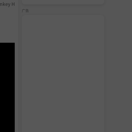
ey H
广告