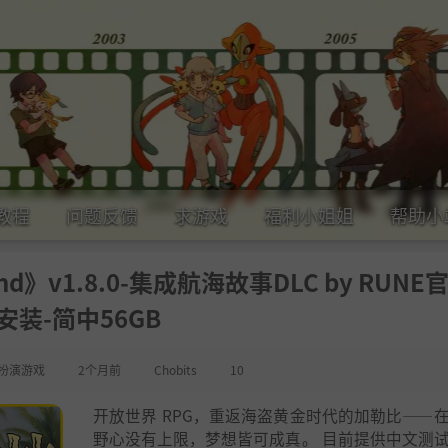
教程
问题反馈
求游戏
福利小姐姐
帮助小
end》v1.8.0-集成航海故事DLC by RUNE
安装-简中56GB
扮演游戏
2个月前
Chobits
10
开放世界 RPG，重返海盗黄金时代的加勒比——
野心没有上限，梦想皆可成真。 目前提供中文测