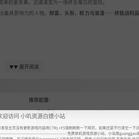
似简单的家务事，迅速演变为一场终生难忘的冒险。
比最具影响力的人物。
财富、头衔、权力与浪漫——终极战利
展开阅读
▼▼
是船长，你的船将按你的指令航行。
推荐配置:
操作系统:
XP, WIndows 10, Windows 11
欢迎访问 小叽资源白嫖小站
 GHz
处理器:
Intel Pentium IV or AMD Athlon 2.0 G
你发现主页没有更新游戏内容用CTRL+F5强制刷新一下网页，如果还是不行清空一下
内存:
4 GB RAM
----------------------------------------------------- 免费单机游戏资源小站，小站靠guangg
任何套路，来了顺手搓个guanggao1-2次支持下吧，感谢 小站没有充值.不卖会员.也