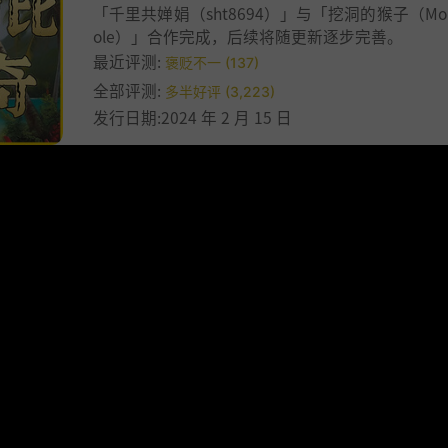
「千里共婵娟（sht8694）」与「挖洞的猴子（Monk
ole）」合作完成，后续将随更新逐步完善。
最近评测:
褒贬不一 (137)
全部评测:
多半好评 (3,223)
发行日期:2024 年 2 月 15 日