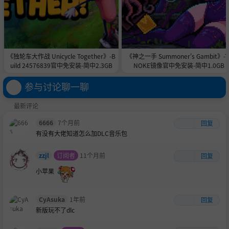
《独轮车大作战 Unicycle Together》-B
《神之一手 Summoner's Gambit》-T
uild 24576839官中免安装-简中2.3GB
NOKE镜像官中免安装-简中1.0GB
参与讨论聊一聊
最新评论
6666
7个月前
回复
有没有大佬知道怎么加DLC音乐包
zzjl
订阅者
11个月前
回复
小苹果
CyAsuka
1年前
回复
新版玩不了dlc