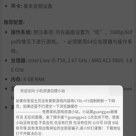
声卡:
基本音频设备
游戏中收录了3种节奏派对游戏。可由1～4人一同游玩。
推荐配置:
・「咚咔玩具大战」：演奏乐曲让我方玩具出击，和对手的
操作系统:
附注事项: 可在画面设置为“低”、1080p/60f
玩具进行战斗、互相压制，以胜利为目标！
ps的情况下进行游戏。 ・必须使用64位处理器与操作系
・「小咚乐团」：4人一起合作，顺利地演奏乐曲来炒热气
氛，让演唱会成功吧！
统。
・「跑吧！忍者道场」：4人一起成为忍者进行赛跑！通过
处理器:
Intel Core i5-750, 2.67 GHz / AMD A12-9800, 3.8
接踵而来的试炼，拔得头筹吧！
0 GHz
【线上模式】
内存:
8 GB RAM
显卡:
NVIDIA GeForce GTX 750 Ti, 2 GB / AMD Radeon
欢迎访问 小叽资源白嫖小站
HD 7770, 2 GB / Intel Iris Plus
如果你发现主页没有更新游戏内容用CTRL+F5强制刷新一下网
页，如果还是不行清空一下浏览器缓存 ----------------------------------
声卡:
基本音频设备
--------------------- 免费单机游戏资源小站，小站靠guanggao艰难
存活 无任何套路，来了顺手搓个guanggao1-2次支持下吧，感谢
小站没有充值.不卖会员.也没有打赏 也没有任何 公众号 抖音 B站
账号等,如有发现出售网址的全部是骗子,请小伙们谨慎！ 下载地址
打不开解决办法：