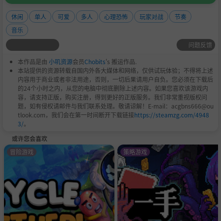
休闲
单人
可爱
多人
心理恐怖
玩家对战
节奏
音乐
问题反馈
本作品是由
小叽资源
会员
Chobits
's 搬运作品.
本站提供的资源转载自国内外各大媒体和网络，仅供试玩体验；不得将上述
内容用于商业或者非法用途，否则，一切后果请用户自负。您必须在下载后
的24个小时之内，从您的电脑中彻底删除上述内容。如果您喜欢该游戏内
容，请支持正版，购买注册，得到更好的正版服务。我们非常重视版权问
题，如有侵权请邮件与我们联系处理。敬请谅解！E-mail：acgbns666@ou
tlook.com，我们会在第一时间断开下载链接
https://steamzg.com/4948
3/
。
或许您会喜欢
冒险游戏
策略游戏