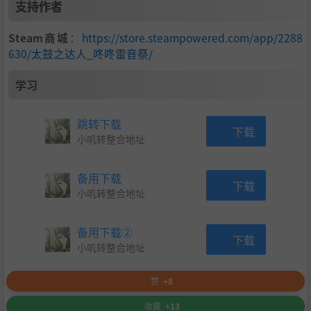
支持作者
※「演奏游戏」、「咚咔玩具大战」最多可以2人游玩，
「小咚乐团」、「跑吧！忍者道场」最多可以4人游玩。每
Steam商城
：
https://store.steampowered.com/app/2288
位玩家都需要1个控制器。
630/太鼓之达人_咚咚雷音祭/
※本产品支援太鼓之达人专用控制器「太鼓与鼓棒 for PlayS
tation®5, PlayStation®4, Windows PC」以及「太鼓与鼓棒 f
学习
or Xbox Series X|S, Windows PC」。
跳转下载
下载
小叽转整合地址
备用下载
下载
小叽转整合地址
备用下载②
下载
小叽转整合地址
赞
+8
收藏
+13