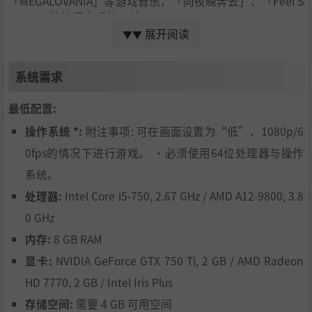
「MEGALOVANIA」等游戏音乐，「向夜晚奔去」、「Feel S
pecial」等流行音乐共76首！
可由最多2人一起演奏，或是进行成绩对决。
展开阅读
▼▼
还有「进步支援」可以反复练习、提升实力！
系统需求
【派对游戏】
最低配置:
操作系统 *:
附注事项: 可在画面设置为“低”、1080p/6
0fps的情况下进行游戏。 ・必须使用64位处理器与操作
系统。
处理器:
Intel Core i5-750, 2.67 GHz / AMD A12-9800, 3.8
0 GHz
内存:
8 GB RAM
显卡:
NVIDIA GeForce GTX 750 Ti, 2 GB / AMD Radeon
HD 7770, 2 GB / Intel Iris Plus
存储空间:
需要 4 GB 可用空间