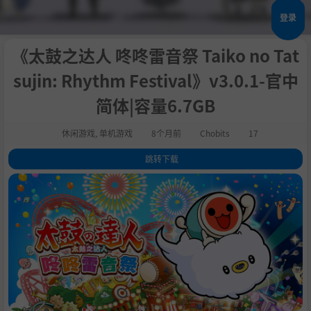
登录
《太鼓之达人 咚咚雷音祭 Taiko no Tat
sujin: Rhythm Festival》v3.0.1-官中
简体|容量6.7GB
休闲游戏
,
单机游戏
8个月前
Chobits
17
跳转下载
1
.
关于此游戏
2
.
■收录模式
3
.
【演奏游戏】
4
.
【派对游戏】
5
.
【线上模式】
6
.
■追加内容
7
.
系统需求
8
.
支持作者