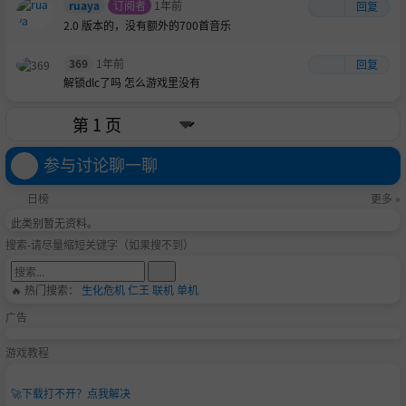
ruaya
订阅者
1年前
回复
2.0 版本的，没有额外的700首音乐
369
1年前
回复
解锁dlc了吗 怎么游戏里没有
参与讨论聊一聊
日榜
更多 »
此类别暂无资料。
搜索-请尽量缩短关键字（如果搜不到）
🔥 热门搜索：
生化危机
仁王
联机
单机
广告
游戏教程
🚀
下载打不开？点我解决