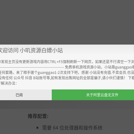
欢迎访问 小叽资源白嫖小站
你发现主页没有更新游戏内容用CTRL+F5强制刷新一下网页，如果还是不行清空一下
----------------------------------------------------- 免费单机游戏资源小站，小站靠guangg
任何套路，来了顺手搓个guanggao1-2次支持下吧，感谢 小站没有充值.不卖会员.也
没有任何 公众号 抖音 B站账号等,如有发现出售网址的全部是骗子,请小伙们谨慎！ 下
开解决办法：
已阅
关于阿里云盘无文件
推荐配置:
需要 64 位处理器和操作系统