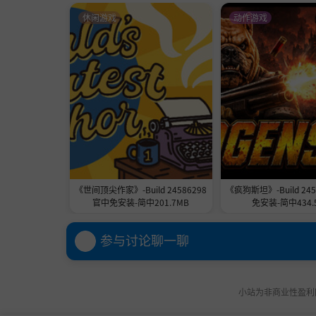
休闲游戏
动作游戏
《世间顶尖作家》-Build 24586298
《疯狗斯坦》-Build 24
官中免安装-简中201.7MB
免安装-简中434.
参与讨论聊一聊
小站为非商业性盈利网