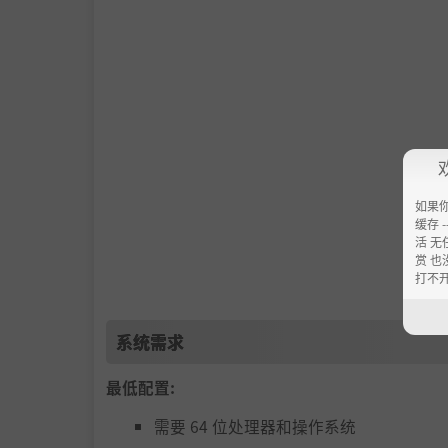
如果
缓存 --
活 无
赏 也
打不
系统需求
最低配置:
需要 64 位处理器和操作系统