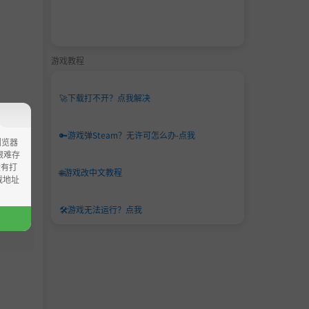
游戏教程
🚀
下载打不开？点我解决
🔑
游戏弹Steam？无许可怎么办-点我
浏览器
ao艰难存
没有打
🌐
游戏改中文教程
载地址
🛠️
游戏无法运行？点我