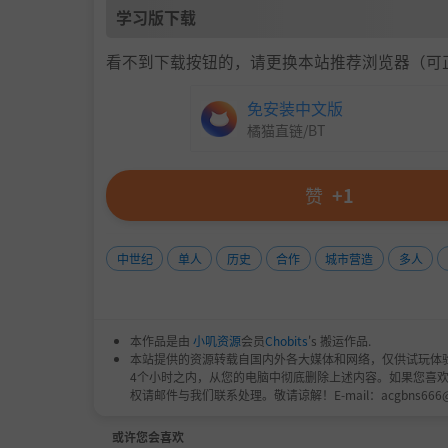
学习版下载
看不到下载按钮的，请更换本站推荐浏览器（可
免安装中文版
橘猫直链/BT
赞
+1
中世纪
单人
历史
合作
城市营造
多人
本作品是由
小叽资源
会员
Chobits
's 搬运作品.
本站提供的资源转载自国内外各大媒体和网络，仅供试玩体
4个小时之内，从您的电脑中彻底删除上述内容。如果您喜
权请邮件与我们联系处理。敬请谅解！E-mail：acgbns666
或许您会喜欢