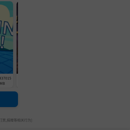
休闲游戏
冒险游戏
437015
《放置恶魔》-Build 24562514官中
《杀死影子》-Build 2458886
MB
免安装-简中257.4MB
免安装-简中3.2GB
打赏,捐赠等相关行为]