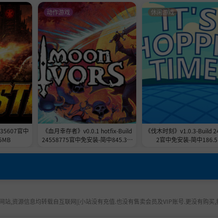
动作游戏
休闲游戏
535607官中
《血月幸存者》v0.0.1 hotfix-Build
《伐木时刻》v1.0.3-Build 2
5MB
24558775官中免安装-简中845.3M
2官中免安装-简中186.5
B
站,资源信息均转载自互联网|[小站没有充值.也没有售卖会员及VIP账号.更没有购买,