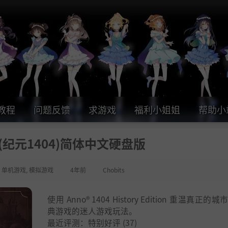
教程
问题反馈
求游戏
福利小姐姐
帮助小
(纪元1404)简体中文硬盘版
,
单机游戏
,
模拟游戏
4年前
Chobits
使用 Anno® 1404 History Edition 重温真正的
典游戏的迷人游戏玩法。
最近评测：
特别好评
(37)