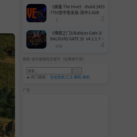
《蜂巢 The Hive》-Build 2453
7793官中免安装-简中3.6GB
2
《博德之门3/Baldurs Gate 3/
BALDURS GATE 3》v4.1.1.739
8727-Build 24532579官中免安
478
装-简中158.6GB
搜索-请尽量缩短关键字（如果搜不到）
🔥 热门搜索：
生化危机
仁王
联机
单机
广告