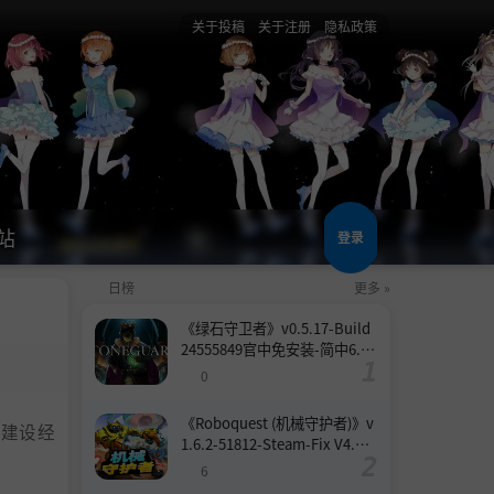
关于投稿
关于注册
隐私政策
站
登录
日榜
更多 »
《绿石守卫者》v0.5.17-Build
24555849官中免安装-简中6.6
GB
0
《Roboquest (机械守护者)》v
城市建设经
1.6.2-51812-Steam-Fix V4.联
机版官中简体
6