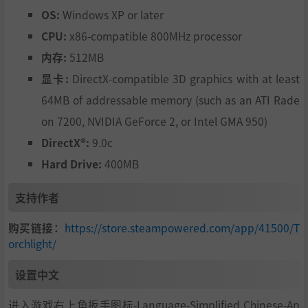
OS:
Windows XP or later
CPU:
x86-compatible 800MHz processor
内存:
512MB
显卡:
DirectX-compatible 3D graphics with at least
64MB of addressable memory (such as an ATI Rade
on 7200, NVIDIA GeForce 2, or Intel GMA 950)
DirectX®:
9.0c
Hard Drive:
400MB
支持作者
购买链接：
https://store.steampowered.com/app/41500/T
orchlight/
设置中文
进入游戏右上角扳手图标-Language-Simplified Chinese-Ap