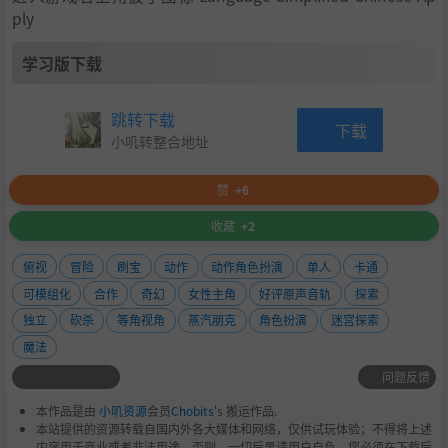
ply
学习版下载
跳转下载
下载
小叽转整合地址
赞
+6
收藏
+2
俯视
冒险
刷宝
动作
动作角色扮演
单人
卡通
可模组化
合作
奇幻
女性主角
好评原声音轨
探索
独立
砍杀
等角视角
蒸汽朋克
角色扮演
迷宫探索
魔法
问题反馈
本作品是由
小叽资源
会员
Chobits
's 搬运作品.
本站提供的资源转载自国内外各大媒体和网络，仅供试玩体验；不得将上述
内容用于商业或者非法用途，否则，一切后果请用户自负。您必须在下载后