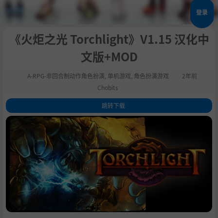
登录
《火炬之光 Torchlight》V1.15 汉化中
文版+MOD
A-RPG-非回合制动作角色扮演
,
单机游戏
,
角色扮演游戏
2年前
Chobits
跳转下载
1
.
关于这款游戏
2
.
主要特色
3
.
系统需求
4
.
支持作者
5
.
设置中文
6
.
学习版下载