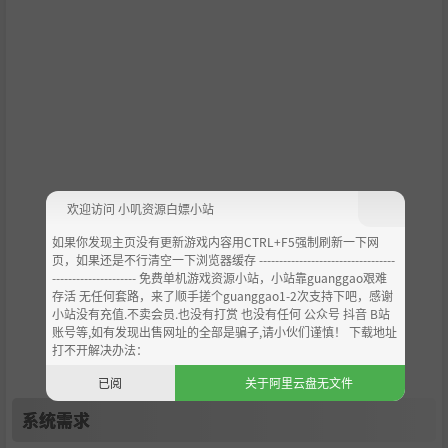
欢迎访问 小叽资源白嫖小站
如果你发现主页没有更新游戏内容用CTRL+F5强制刷新一下网
页，如果还是不行清空一下浏览器缓存 ----------------------------------
--------------------- 免费单机游戏资源小站，小站靠guanggao艰难
存活 无任何套路，来了顺手搓个guanggao1-2次支持下吧，感谢
小站没有充值.不卖会员.也没有打赏 也没有任何 公众号 抖音 B站
账号等,如有发现出售网址的全部是骗子,请小伙们谨慎！ 下载地址
打不开解决办法：
已阅
关于阿里云盘无文件
系统需求