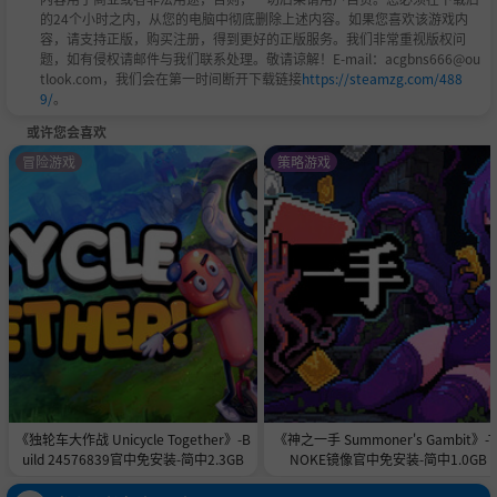
的24个小时之内，从您的电脑中彻底删除上述内容。如果您喜欢该游戏内
容，请支持正版，购买注册，得到更好的正版服务。我们非常重视版权问
题，如有侵权请邮件与我们联系处理。敬请谅解！E-mail：acgbns666@ou
tlook.com，我们会在第一时间断开下载链接
https://steamzg.com/488
9/
。
或许您会喜欢
冒险游戏
策略游戏
《独轮车大作战 Unicycle Together》-B
《神之一手 Summoner's Gambit》-T
uild 24576839官中免安装-简中2.3GB
NOKE镜像官中免安装-简中1.0GB