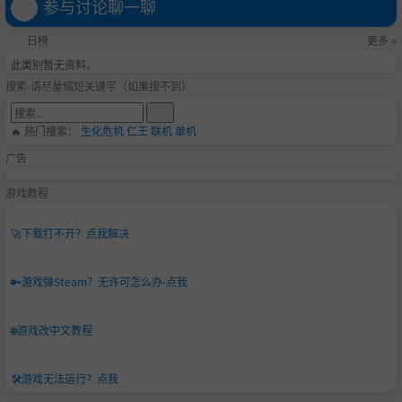
参与讨论聊一聊
日榜
更多 »
此类别暂无资料。
搜索-请尽量缩短关键字（如果搜不到）
🔥 热门搜索：
生化危机
仁王
联机
单机
广告
游戏教程
🚀
下载打不开？点我解决
🔑
游戏弹Steam？无许可怎么办-点我
🌐
游戏改中文教程
🛠️
游戏无法运行？点我