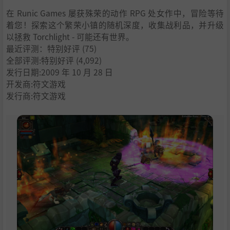
在 Runic Games 屡获殊荣的动作 RPG 处女作中，冒险等待
着您！探索这个繁荣小镇的随机深度，收集战利品，并升级
以拯救 Torchlight - 可能还有世界。
最近评测：
特别好评
(75)
全部评测:
特别好评
(4,092)
发行日期:2009 年 10 月 28 日
开发商:符文游戏
发行商:符文游戏