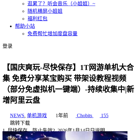
逛累了？听会音乐（小姐姐）~
随机横屏小姐姐
福利红包
帮助小站
免费帮忙增加度盘容量
登录
【国庆爽玩-尽快保存】1T网游单机大合
集 免费分享某宝购买 带架设教程视频
（部分免虚拟机一键端）-持续收集中|新
增阿里云盘
NEWS
,
单机游戏
1年前
Chobits
155
跳转下载
1
.
尽快保存，防止失效
2
.
2026年1月14日日说明