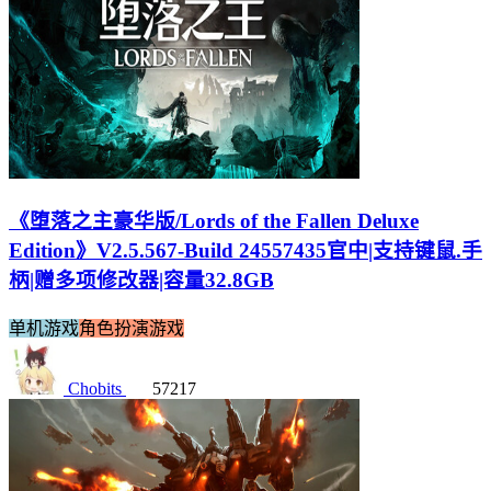
《堕落之主豪华版/Lords of the Fallen Deluxe
Edition》V2.5.567-Build 24557435官中|支持键鼠.手
柄|赠多项修改器|容量32.8GB
单机游戏
角色扮演游戏
Chobits
57217