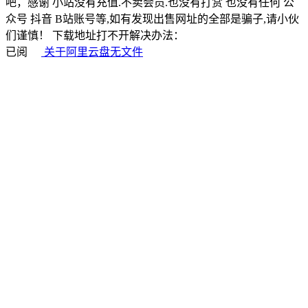
吧，感谢 小站没有充值.不卖会员.也没有打赏 也没有任何 公
众号 抖音 B站账号等,如有发现出售网址的全部是骗子,请小伙
们谨慎！ 下载地址打不开解决办法：
已阅
关于阿里云盘无文件