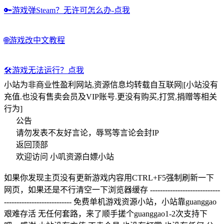
🔑
游戏弹Steam？无许可怎么办-点我
🌐
游戏改中文教程
🛠️
游戏无法运行？点我
小站为非商业性盈利网站,资源信息均转载自互联网|[小站没有
充值.也没有售卖会员及VIP账号.更没有购买,打赏,捐赠等相关
行为]
公告
请勿发表不友好言论，辱骂等言论会封IP
返回顶部
欢迎访问 小叽资源白嫖小站
如果你发现主页没有更新游戏内容用CTRL+F5强制刷新一下
网页，如果还是不行清空一下浏览器缓存 ----------------------------
--------------------------- 免费单机游戏资源小站，小站靠guanggao
艰难存活 无任何套路，来了顺手搓个guanggao1-2次支持下