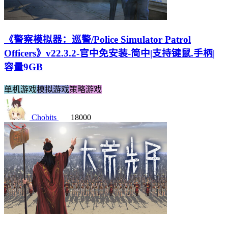
《警察模拟器：巡警/Police Simulator Patrol
Officers》v22.3.2-官中免安装-简中|支持键鼠.手柄|
容量9GB
单机游戏
模拟游戏
策略游戏
Chobits
18000