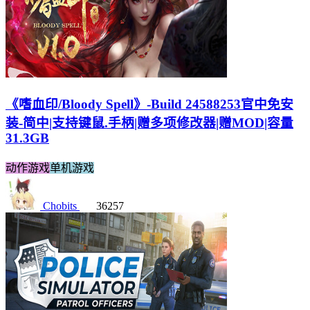
《嗜血印/Bloody Spell》-Build 24588253官中免安
装-简中|支持键鼠.手柄|赠多项修改器|赠MOD|容量
31.3GB
动作游戏
单机游戏
Chobits
36257