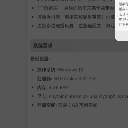
如果
非"伪跑酷"－用你的钩爪来
完全决定
你的爬墙
缓存 --
活 无
抗挫折机制－
哪里失败哪里重来！
再难的关
赏 也
打不
边探索边
观赏风景
，或
急速闯关
－游戏节凑
系统需求
最低配置:
操作系统:
Windows 10
处理器:
AMD Athlon II X2 255
内存:
4 GB RAM
显卡:
Anything above on-board graphics ca
存储空间:
需要 2 GB 可用空间