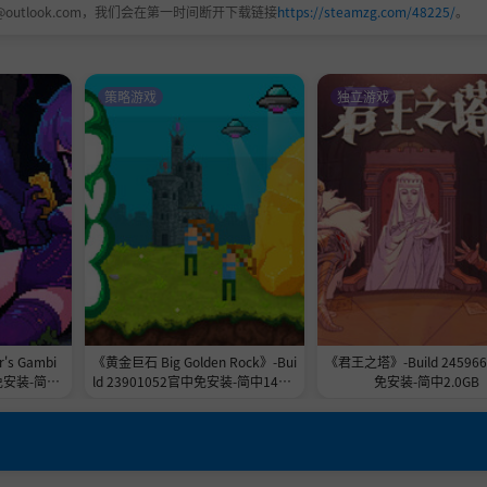
@outlook.com，我们会在第一时间断开下载链接
https://steamzg.com/48225/
。
策略游戏
独立游戏
s Gambi
《黄金巨石 Big Golden Rock》-Bui
《君王之塔》-Build 24596
免安装-简中
ld 23901052官中免安装-简中148.7
免安装-简中2.0GB
MB