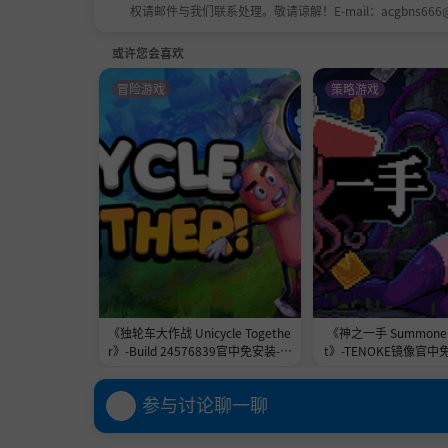
权请邮件与我们联系处理。敬请谅解！E-mail：acgbns666
或许您会喜欢
冒险游戏
策略游戏
《独轮车大作战 Unicycle Togethe
《神之一手 Summoner'
r》-Build 24576839官中免安装-简
t》-TENOKE镜像官中
中2.3GB
1.0GB
参与讨论聊一聊