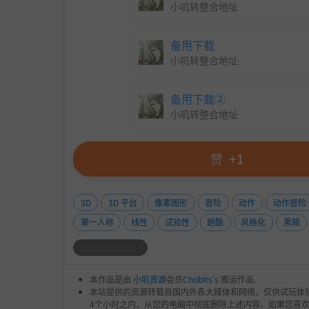
小叽转整合地址
备用下载
小叽转整合地址
备用下载②
小叽转整合地址
赞
+1
3D
3D 平台
像素图形
冒险
动作
动作冒险
第一人称
线性
试验性
跑酷
风格化
黑暗
本作品是由
小叽资源
会员
Chobits
's 搬运作品.
本站提供的资源转载自国内外各大媒体和网络，仅供试玩体
4个小时之内，从您的电脑中彻底删除上述内容。如果您喜