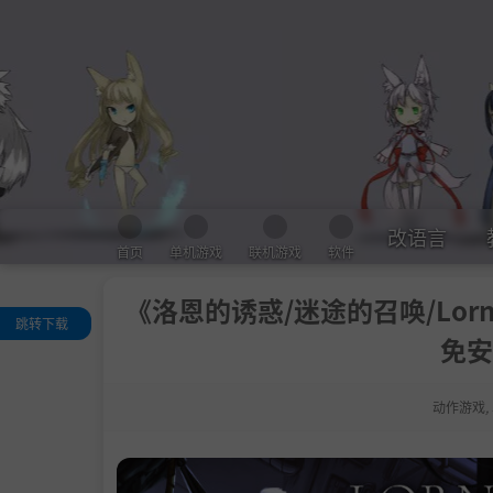
改语言
首页
单机游戏
联机游戏
软件
《洛恩的诱惑/迷途的召唤/Lorn’s L
跳转下载
免安
关于这款游戏
系统需求
动作游戏
,
支持作者
学习