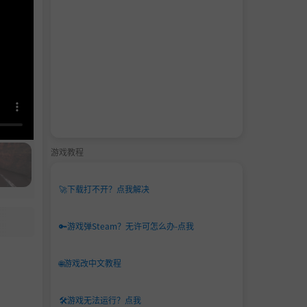
游戏教程
🚀
下载打不开？点我解决
🔑
游戏弹Steam？无许可怎么办-点我
🌐
游戏改中文教程
🛠️
游戏无法运行？点我