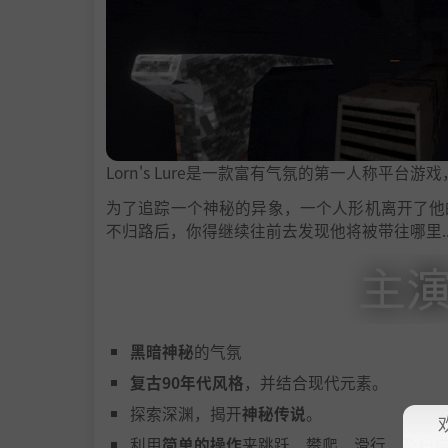
Lorn's Lure是一款富有气氛的第一人称平
为了追踪一个神秘的异象，一个人形机离开了他
不归路后，你得继续往前去发现他将被带往哪里...
黑暗神秘
的气氛
复古90年代风格
，并结合现代元素。
探索深渊，揭开
神秘传说
。
利用
简单的操作
来跳跃，攀爬，滑行，及扫