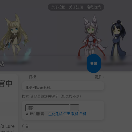
关于投稿
关于注册
隐私政策
站
登录
日榜
更多 »
-官中
此类别暂无资料。
搜索-请尽量缩短关键字（如果搜不到）
🔥 热门搜索：
生化危机
仁王
联机
单机
Lure
广告