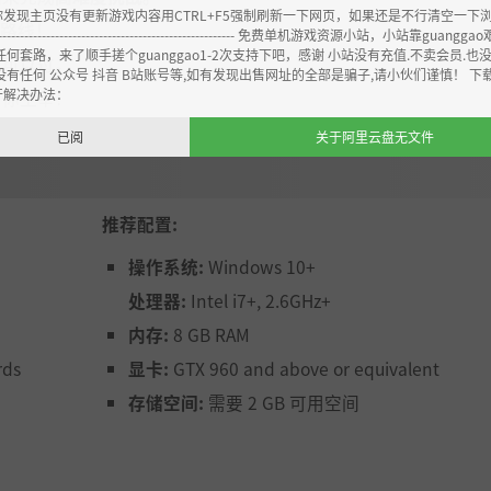
你发现主页没有更新游戏内容用CTRL+F5强制刷新一下网页，如果还是不行清空一下
路线！
----------------------------------------------------- 免费单机游戏资源小站，小站靠guangg
任何套路，来了顺手搓个guanggao1-2次支持下吧，感谢 小站没有充值.不卖会员.也
也可以过。
没有任何 公众号 抖音 B站账号等,如有发现出售网址的全部是骗子,请小伙们谨慎！ 下
开解决办法：
由你主宰！
已阅
关于阿里云盘无文件
推荐配置:
操作系统:
Windows 10+
处理器:
Intel i7+, 2.6GHz+
内存:
8 GB RAM
rds
显卡:
GTX 960 and above or equivalent
存储空间:
需要 2 GB 可用空间