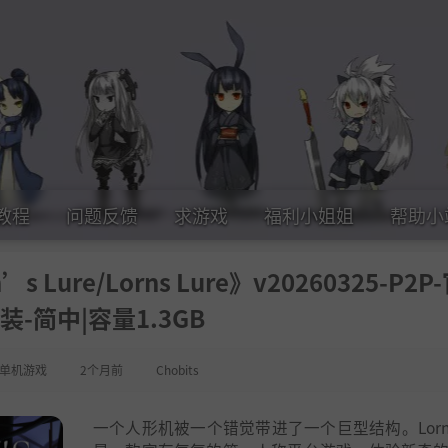
教程
问题反馈
求游戏
福利小姐姐
帮助小
ure/Lorns Lure》v20260325-P2P
装-简中|容量1.3GB
单机游戏
2个月前
Chobits
一个人形机被一个错觉带进了一个巨型结构。Lorn's 