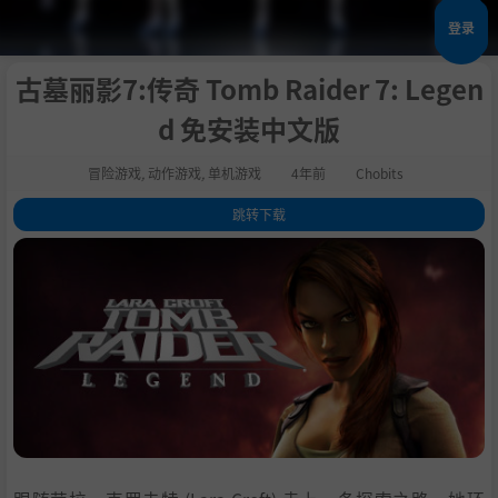
登录
古墓丽影7:传奇 Tomb Raider 7: Legen
d 免安装中文版
冒险游戏
,
动作游戏
,
单机游戏
4年前
Chobits
跳转下载
1
.
关于这款游戏
2
.
系统需求
3
.
支持作者
4
.
通用教程
5
.
学习版下载