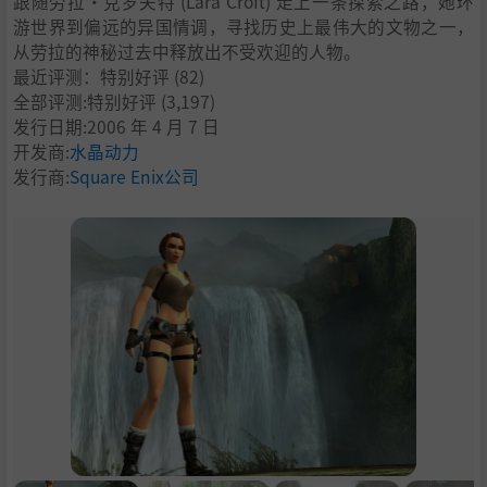
跟随劳拉·克罗夫特 (Lara Croft) 走上一条探索之路，她环
游世界到偏远的异国情调，寻找历史上最伟大的文物之一，
从劳拉的神秘过去中释放出不受欢迎的人物。
最近评测：
特别好评
(82)
全部评测:
特别好评
(3,197)
发行日期:2006 年 4 月 7 日
开发商:
水晶动力
发行商:
Square Enix公司