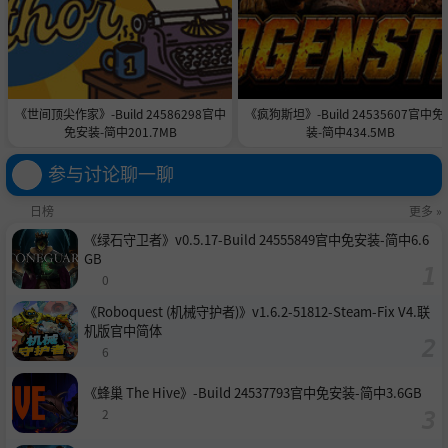
《世间顶尖作家》-Build 24586298官中
《疯狗斯坦》-Build 24535607官中免
免安装-简中201.7MB
装-简中434.5MB
参与讨论聊一聊
日榜
更多 »
《绿石守卫者》v0.5.17-Build 24555849官中免安装-简中6.6
GB
0
《Roboquest (机械守护者)》v1.6.2-51812-Steam-Fix V4.联
机版官中简体
6
《蜂巢 The Hive》-Build 24537793官中免安装-简中3.6GB
2