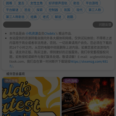
困难
复古
女性主角
好评原声音轨
射击
平台游戏
平台解谜
恐龙
探索
控制器
氛围
现代
第三人称
第三人称射击
经典
老式
解谜
跑酷
问题反馈
本作品是由
小叽资源
会员
Chobits
's 搬运作品.
本站提供的资源转载自国内外各大媒体和网络，仅供试玩体验；不得将上述
内容用于商业或者非法用途，否则，一切后果请用户自负。您必须在下载后
的24个小时之内，从您的电脑中彻底删除上述内容。如果您喜欢该游戏内
容，请支持正版，购买注册，得到更好的正版服务。我们非常重视版权问
题，如有侵权请邮件与我们联系处理。敬请谅解！E-mail：acgbns666@ou
tlook.com，我们会在第一时间断开下载链接
https://steamzg.com/481
7/
。
或许您会喜欢
休闲游戏
动作游戏