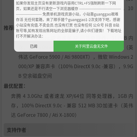
如果你发现主页没有更新游戏内容用CTRL+F5强制刷新一下网
0% DirectX 9.0c -兼容），9.9GB 空余磁盘空间，10
页，如果还是不行清空一下浏览器缓存 ----------------------------------
--------------------- 免费单机游戏资源小站，小站靠guanggao艰难
0% Windows 2000/XP 兼容鼠标和键盘
存活 无任何套路，来了顺手搓个guanggao1-2次支持下吧，感谢
小站没有充值.不卖会员.也没有打赏 也没有任何 公众号 抖音 B站
推荐配置：
账号等,如有发现出售网址的全部是骗子,请小伙们谨慎！ 下载地址
打不开解决办法：
奔腾 4 2.0Ghz 或者速龙 XP 同等处理器，512MB 内
已阅
关于阿里云盘无文件
存，100% DirectX 9.0c - 兼容 256MB 3D 加速卡（英
伟达 GeForce 5900 / Ati 9800XT），微软 Windows 2
000/XP 兼容声卡（100% DirectX 9.0c -兼容），9.9G
B 空余磁盘空间
最优配置：
奔腾 4 3.0Ghz 或者速龙 XP/64位 同等处理器，1GB 内
存，100% DirectX 9.0c - 兼容 512 MB 3D加速卡（英伟
达 GeForce 7800 / Ati X-1800）
支持作者