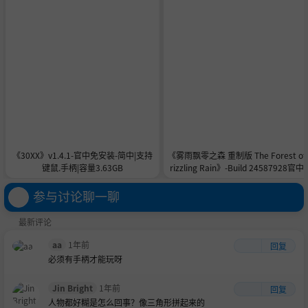
《30XX》v1.4.1-官中免安装-简中|支持
《雾雨飘零之森 重制版 The Forest of
键鼠.手柄|容量3.63GB
rizzling Rain》-Build 24587928官中
安装-简中|容量996.7MB
参与讨论聊一聊
最新评论
aa
1年前
回复
必须有手柄才能玩呀
Jin Bright
1年前
回复
人物都好糊是怎么回事？像三角形拼起来的