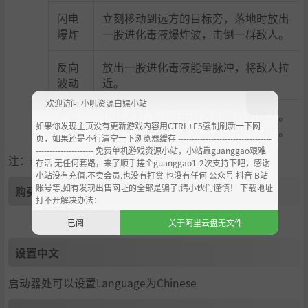
闪电
立刻移动到远方的目标旁，落地时放出
爆炸
一股进化毒液爆炸波，击倒一群敌人。
反向
放出一股进化毒液能量脉冲，将敌人拉
波动
近。
欢迎访问 小叽资源白嫖小站
导体
把敌人打飞，电击对方和附近的敌人。
如果你发现主页没有更新游戏内容用CTRL+F5强制刷新一下网
放电
攻击空中的敌人能放出更多闪电攻击。
页，如果还是不行清空一下浏览器缓存 ----------------------------------
--------------------- 免费单机游戏资源小站，小站靠guanggao艰难
注：部分内容为港版翻译与简体中文有差异。
存活 无任何套路，来了顺手搓个guanggao1-2次支持下吧，感谢
小站没有充值.不卖会员.也没有打赏 也没有任何 公众号 抖音 B站
账号等,如有发现出售网址的全部是骗子,请小伙们谨慎！ 下载地址
购买地址
打不开解决办法：
已阅
关于阿里云盘无文件
设置中文
启动器处可以设置Language为Chinese