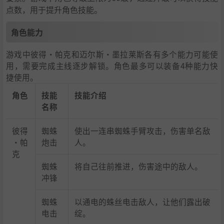
点数，用于提升角色技能。
角色能力
游戏中彼得·帕克和迈尔斯·墨拉莱斯各有多个能力可能使
用，需要完成主线逐步解锁。角色最多可以装备4种能力快
捷使用。
角色
技能
技能介绍
名称
彼得
蜘蛛
使出一连串蜘蛛手臂攻击，伤害单名敌
·帕
炮击
人。
克
蜘蛛
将自己往前推进，伤害途中的敌人。
冲锋
蜘蛛
以通电的蛛丝电击敌人，让他们露出破
电击
绽。