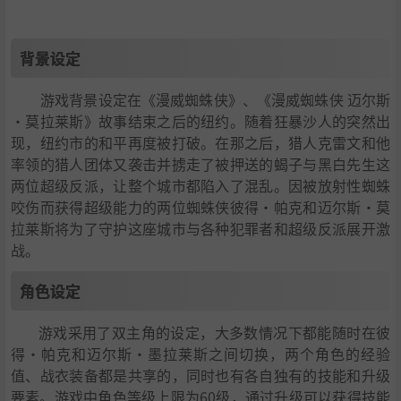
背景设定
游戏背景设定在《
漫威蜘蛛侠
》、《漫威蜘蛛侠 迈尔斯
·莫拉莱斯》故事结束之后的纽约。随着狂暴沙人的突然出
现，纽约市的和平再度被打破。在那之后，猎人克雷文和他
率领的猎人团体又袭击并掳走了被押送的蝎子与黑白先生这
两位超级反派，让整个城市都陷入了混乱。因被放射性蜘蛛
咬伤而获得超级能力的两位蜘蛛侠彼得·帕克和迈尔斯·莫
拉莱斯将为了守护这座城市与各种犯罪者和超级反派展开激
战。
角色设定
游戏采用了双主角的设定，大多数情况下都能随时在彼
得·帕克和迈尔斯·墨拉莱斯之间切换，两个角色的经验
值、战衣装备都是共享的，同时也有各自独有的技能和升级
要素。
游戏中角色等级上限为60级，通过升级可以获得技能