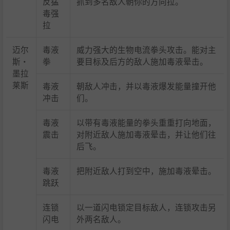
反猛
抓到多名敌人朝你的方向拉。
毒强
拉
迈尔
毒液
威力强大的生物电流拳头攻击。能对主
斯·
拳
要目标及后方的敌人施加毒液晕击。
墨拉
莱斯
毒液
朝敌人冲击，并以毒液爆发能量撞开他
冲击
们。
毒液
以带有毒液能量的拳头重重打向地面，
震击
对附近敌人施加毒液晕击，并让他们往
后飞。
毒液
把附近敌人打到空中，施加毒液晕击。
跳跃
连锁
以一道闪电锁定目标敌人，连锁攻击另
闪电
外两名敌人。