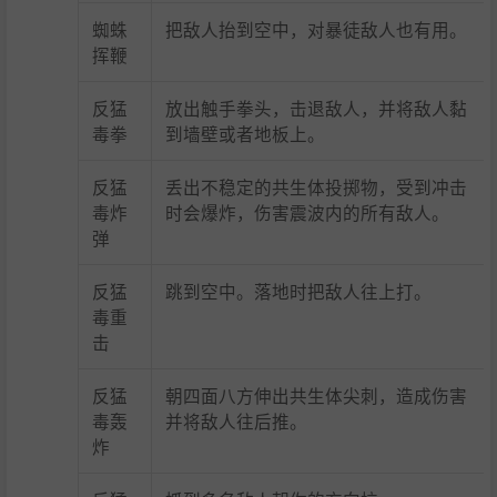
蜘蛛
把敌人抬到空中，对暴徒敌人也有用。
挥鞭
反猛
放出触手拳头，击退敌人，并将敌人黏
毒拳
到墙壁或者地板上。
反猛
丢出不稳定的共生体投掷物，受到冲击
毒炸
时会爆炸，伤害震波内的所有敌人。
弹
反猛
跳到空中。落地时把敌人往上打。
毒重
击
反猛
朝四面八方伸出共生体尖刺，造成伤害
毒轰
并将敌人往后推。
炸