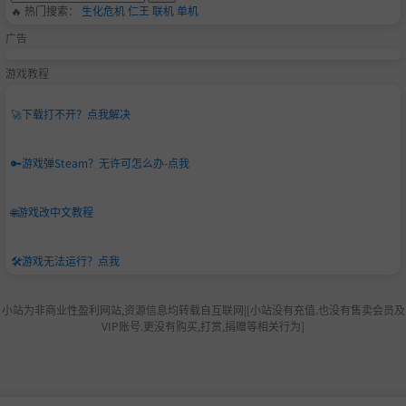
🔥 热门搜索：
生化危机
仁王
联机
单机
广告
游戏教程
🚀
下载打不开？点我解决
🔑
游戏弹Steam？无许可怎么办-点我
🌐
游戏改中文教程
🛠️
游戏无法运行？点我
小站为非商业性盈利网站,资源信息均转载自互联网|[小站没有充值.也没有售卖会员及
VIP账号.更没有购买,打赏,捐赠等相关行为]