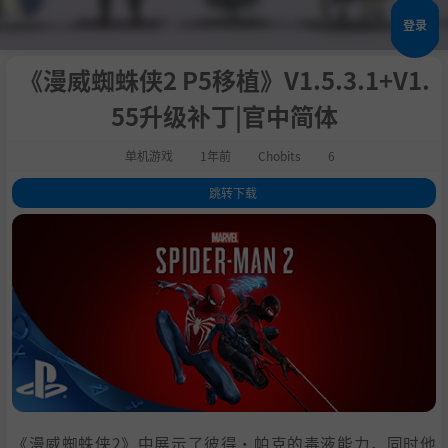
登录
《漫威蜘蛛侠2 P5移植》V1.5.3.1+V1.
55升级补丁|官中简体
单机游戏
1年前
Chobits
6
跳转下载
1
.
关于此游戏
2
.
背景设定
3
.
角色设定
4
.
角色能力
5
.
购买地址
6
.
设置中文
7
.
更新备注
8
.
升级备注
9
.
更新说明
《漫威蜘蛛侠2》中展示了彼得·帕克的毒液能力，同时他
10
.
学习下载