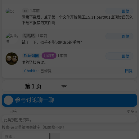
cc
1年前
回复
网盘下载后，点了第一个文件开始解压1.5.31.part001出现错误怎么
下载不报错的文件啊
咕咕咕
1年前
回复
试了一下，似乎不能识别ds5的手柄？
Fate烟圈
订阅者
1年前
回复
附的链接有误。
Chobits
:
已修复
回复
参与讨论聊一聊
日榜
更多 »
此类别暂无资料。
搜索-请尽量缩短关键字（如果搜不到）