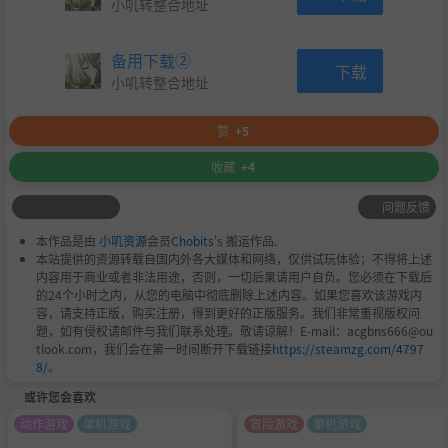
小叽转整合地址
备用下载②
下载
小叽转整合地址
赞
+5
收藏
+4
问题反馈
本作品是由
小叽资源
会员
Chobits
's 搬运作品.
本站提供的资源转载自国内外各大媒体和网络，仅供试玩体验；不得将上述
内容用于商业或者非法用途，否则，一切后果请用户自负。您必须在下载后
的24个小时之内，从您的电脑中彻底删除上述内容。如果您喜欢该游戏内
容，请支持正版，购买注册，得到更好的正版服务。我们非常重视版权问
题，如有侵权请邮件与我们联系处理。敬请谅解！E-mail：acgbns666@ou
tlook.com，我们会在第一时间断开下载链接
https://steamzg.com/4797
8/
。
或许您会喜欢
动作游戏
单机游戏
冒险游戏
单机游戏