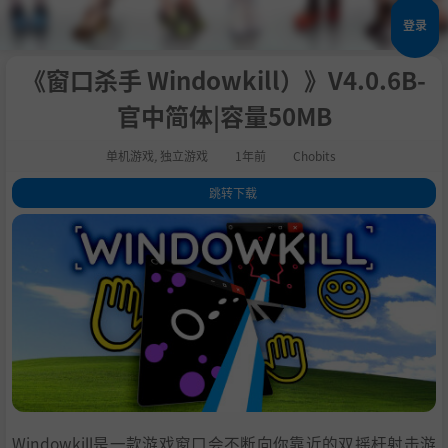
登录
《窗口杀手 Windowkill）》V4.0.6B-
官中简体|容量50MB
单机游戏
,
独立游戏
1年前
Chobits
跳转下载
1
.
关于这款游戏
2
.
游戏特色
3
.
多人游戏
4
.
解锁物品、统计数据、还有更多
5
.
系统需求
6
.
支持作者
7
.
学习
Windowkill是一款游戏窗口会不断向你靠近的双摇杆射击游