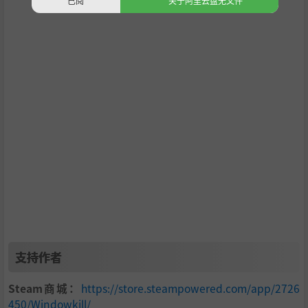
已阅
关于阿里云盘无文件
键盘与鼠标为游戏首选搭配，不过本游戏也支持手柄游玩。
游戏制作：torcado
音乐：keestak
支持作者
Steam商城：
https://store.steampowered.com/app/2726
450/Windowkill/