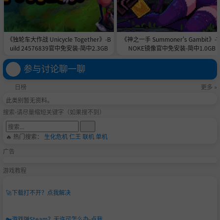
《独轮车大作战 Unicycle Together》-B
《神之一手 Summoner's Gambit》-T
uild 24576839官中免安装-简中2.3GB
NOKE镜像官中免安装-简中1.0GB
参与讨论聊一聊
日榜
更多 »
此类别暂无资料。
搜索-请尽量缩短关键字（如果搜不到）
🔥 热门搜索：
生化危机
仁王
联机
单机
广告
游戏教程
🚀
下载打不开？点我解决
🔑
游戏弹Steam？无许可怎么办-点我