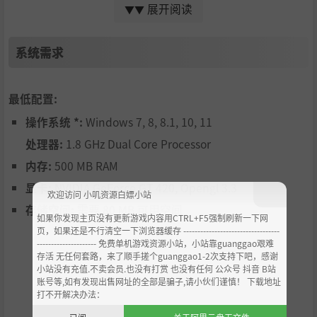
这里还有秘密在等待着你的发现
展开阅读
▼▼
多人游戏
系统需求
最低配置:
操作系统 *:
Windows 7, 8, 8.1, 10, 11
处理器:
1.8 GHz Dual Core Processor
内存:
500 MB RAM
显卡:
NVIDIA GeForce GT 420, Opengl 3.3
欢迎访问 小叽资源白嫖小站
存储空间:
需要 80 MB 可用空间
如果你发现主页没有更新游戏内容用CTRL+F5强制刷新一下网
页，如果还是不行清空一下浏览器缓存 ----------------------------------
--------------------- 免费单机游戏资源小站，小站靠guanggao艰难
解锁物品、统计数据、还有更多
存活 无任何套路，来了顺手搓个guanggao1-2次支持下吧，感谢
小站没有充值.不卖会员.也没有打赏 也没有任何 公众号 抖音 B站
账号等,如有发现出售网址的全部是骗子,请小伙们谨慎！ 下载地址
打不开解决办法：