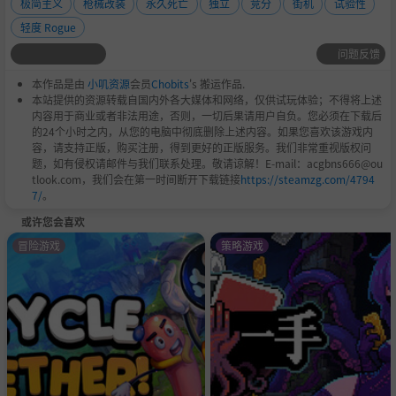
极简主义
枪械改装
永久死亡
独立
竞分
街机
试验性
轻度 Rogue
问题反馈
本作品是由
小叽资源
会员
Chobits
's 搬运作品.
本站提供的资源转载自国内外各大媒体和网络，仅供试玩体验；不得将上述
内容用于商业或者非法用途，否则，一切后果请用户自负。您必须在下载后
的24个小时之内，从您的电脑中彻底删除上述内容。如果您喜欢该游戏内
容，请支持正版，购买注册，得到更好的正版服务。我们非常重视版权问
题，如有侵权请邮件与我们联系处理。敬请谅解！E-mail：acgbns666@ou
tlook.com，我们会在第一时间断开下载链接
https://steamzg.com/4794
7/
。
或许您会喜欢
冒险游戏
策略游戏