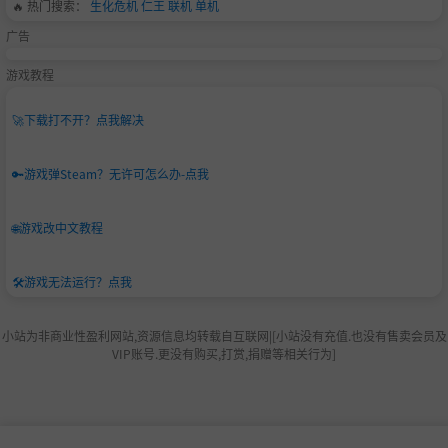
🔥 热门搜索：
生化危机
仁王
联机
单机
广告
游戏教程
🚀
下载打不开？点我解决
🔑
游戏弹Steam？无许可怎么办-点我
🌐
游戏改中文教程
🛠️
游戏无法运行？点我
小站为非商业性盈利网站,资源信息均转载自互联网|[小站没有充值.也没有售卖会员及
VIP账号.更没有购买,打赏,捐赠等相关行为]