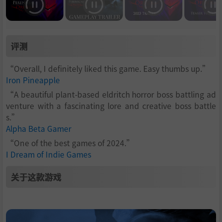
评测
“Overall, I definitely liked this game. Easy thumbs up.”
Iron Pineapple
“A beautiful plant-based eldritch horror boss battling ad
venture with a fascinating lore and creative boss battle
s.”
Alpha Beta Gamer
“One of the best games of 2024.”
I Dream of Indie Games
关于这款游戏