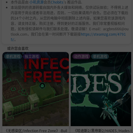
本作品是由
小叽资源
会员
Chobits
's 搬运作品.
本站提供的资源转载自国内外各大媒体和网络，仅供试玩体验；不得将上述
内容用于商业或者非法用途，否则，一切后果请用户自负。您必须在下载后
的24个小时之内，从您的电脑中彻底删除上述内容。如果您喜欢该游戏内
容，请支持正版，购买注册，得到更好的正版服务。我们非常重视版权问
题，如有侵权请邮件与我们联系处理。敬请谅解！E-mail：acgbns666@ou
tlook.com，我们会在第一时间断开下载链接
https://steamzg.com/4791
5/
。
或许您会喜欢
单机游戏
独立游戏
动作游戏
单机游戏
《无感染区/Infection Free Zone》-Buil
《哈迪斯2/黑帝斯2/HADES /Hades II