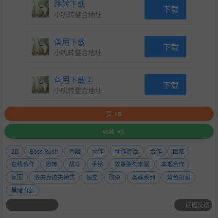
跳转下载
下载
小叽转整合地址
备用下载
下载
小叽转整合地址
备用下载②
下载
小叽转整合地址
赞
+5
收藏
+3
2D
Boss Rush
冒险
动作
动作冒险
合作
困难
在线合作
恐怖
战斗
手绘
故事架构丰富
本地合作
氛围
洛夫克拉夫特式
独立
砍杀
类魂系列
角色扮演
黑暗奇幻
问题反馈