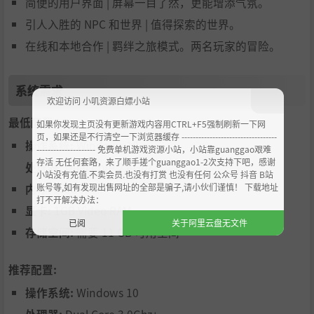
简便的用户界面 | 屏幕一目了然，更能增添气氛。
引人入胜的 NPC 和世界 | 值得探索的世界。
在线和本地合作 | 羁绊之旅模式。两名玩家的冒险。
系统需求
欢迎访问 小叽资源白嫖小站
最低配置:
如果你发现主页没有更新游戏内容用CTRL+F5强制刷新一下网
页，如果还是不行清空一下浏览器缓存 ----------------------------------
操作系统:
Windows 10
--------------------- 免费单机游戏资源小站，小站靠guanggao艰难
存活 无任何套路，来了顺手搓个guanggao1-2次支持下吧，感谢
处理器:
Dual Core 2.4Ghz
小站没有充值.不卖会员.也没有打赏 也没有任何 公众号 抖音 B站
账号等,如有发现出售网址的全部是骗子,请小伙们谨慎！ 下载地址
内存:
8 GB RAM
打不开解决办法：
显卡:
1GB Video RAM
已阅
关于阿里云盘无文件
存储空间:
需要 11 GB 可用空间
推荐配置:
操作系统:
Windows 10