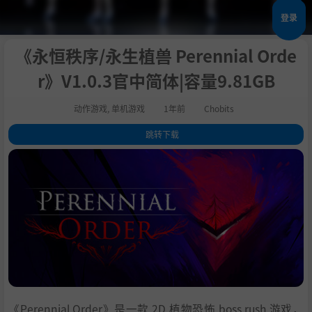
登录
《永恒秩序/永生植兽 Perennial Orde
r》V1.0.3官中简体|容量9.81GB
动作游戏
,
单机游戏
1年前
Chobits
跳转下载
1
.
评测
2
.
关于这款游戏
3
.
系统需求
4
.
支持作者
5
.
中文设置
6
.
学习
《Perennial Order》是一款 2D 植物恐怖 boss rush 游戏，