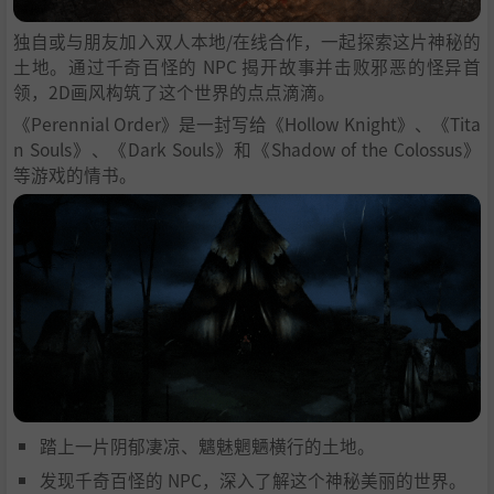
独自或与朋友加入双人本地/在线合作，一起探索这片神秘的
土地。通过千奇百怪的 NPC 揭开故事并击败邪恶的怪异首
领，2D画风构筑了这个世界的点点滴滴。
《Perennial Order》是一封写给《Hollow Knight》、《Tita
n Souls》、《Dark Souls》和《Shadow of the Colossus》
等游戏的情书。
踏上一片阴郁凄凉、魑魅魍魉横行的土地。
发现千奇百怪的 NPC，深入了解这个神秘美丽的世界。