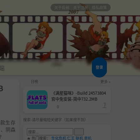
关于投稿
关于注册
隐私政策
站
登录
日榜
更多 »
B
《满屋猫咪》-Build 24573804
官中免安装-简中732.2MB
0
搜索-请尽量缩短关键字（如果搜不到）
是一款生存
事、阴森
？
🔥 热门搜索：
生化危机
仁王
联机
单机