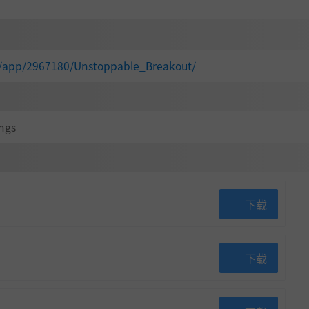
m/app/2967180/Unstoppable_Breakout/
ngs
下载
下载