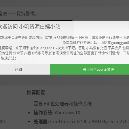
音效——保持警惕。
欢迎访问 小叽资源白嫖小站
你发现主页没有更新游戏内容用CTRL+F5强制刷新一下网页，如果还是不行清空一下
----------------------------------------------------- 免费单机游戏资源小站，小站靠guangg
任何套路，来了顺手搓个guanggao1-2次支持下吧，感谢 小站没有充值.不卖会员.也
没有任何 公众号 抖音 B站账号等,如有发现出售网址的全部是骗子,请小伙们谨慎！ 下
开解决办法：
展开阅读
▼▼
已阅
关于阿里云盘无文件
推荐配置:
需要 64 位处理器和操作系统
操作系统:
Windows 10
500
处理器:
Intel Core i7-8700 / AMD Ryzen 7 270