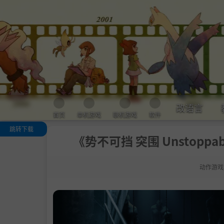
改语言
首页
单机游戏
联机游戏
软件
跳转下载
《势不可挡 突围 Unstoppab
关于这款游戏
关键特点
动作游戏
沉浸式世界
.
挑战性的战斗
头目
资源管理
日益强大