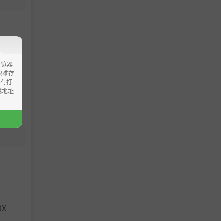
浏览器
ao艰难存
没有打
载地址
0X