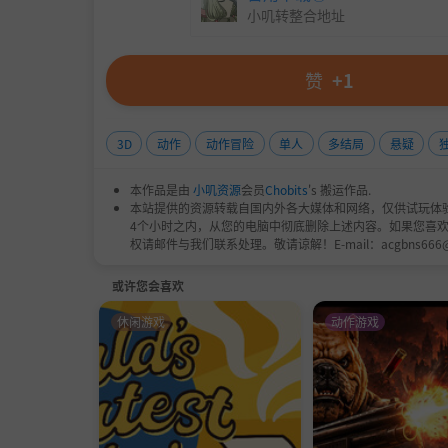
小叽转整合地址
提升你的属性，组装致命的武器库，证明你的价
赞
+1
3D
动作
动作冒险
单人
多结局
悬疑
本作品是由
小叽资源
会员
Chobits
's 搬运作品.
本站提供的资源转载自国内外各大媒体和网络，仅供试玩体
4个小时之内，从您的电脑中彻底删除上述内容。如果您喜
权请邮件与我们联系处理。敬请谅解！E-mail：acgbns666
或许您会喜欢
休闲游戏
动作游戏
丰富的故事叙述