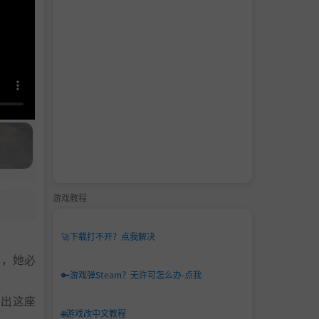
游戏教程
🚀
下载打不开？点我解决
下，她必
🔑
游戏弹Steam？无许可怎么办-点我
逃出这座
🌐
游戏改中文教程