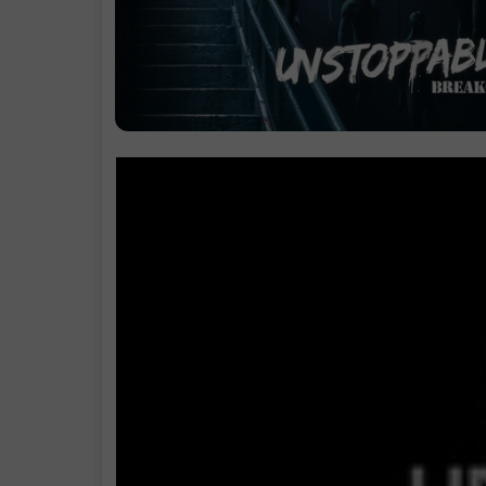
.
丰富的故事叙
系统需求
支持作者
.
中文设置
.
学习