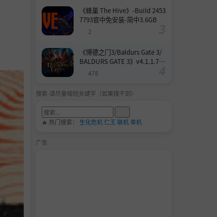
《蜂巢 The Hive》-Build 2453
7793官中免安装-简中3.6GB
2
《博德之门3/Baldurs Gate 3/
BALDURS GATE 3》v4.1.1.739
8727-Build 24532579官中免安
478
装-简中158.6GB
搜索-请尽量缩短关键字（如果搜不到）
🔥 热门搜索：
生化危机
仁王
联机
单机
广告