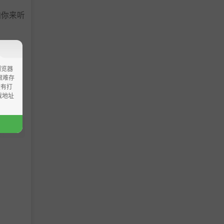
怕你来听
浏览器
ao艰难存
没有打
载地址