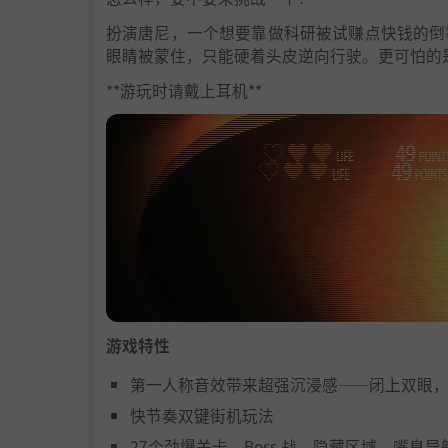
扮演唐尼，一个想要靠做科研被试赚点快钱的倒
眼睛被蒙住，只能硬着头皮逆向行驶。更可怕的
**游玩时请戴上耳机**
游戏特性
第一人称音效带来超强沉浸感——闭上双眼
快节奏双键街机玩法
27个劲爆关卡，Boss 战、隐藏区域、嘴臭