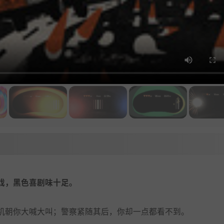
戏，黑色喜剧味十足。
机朝你大喊大叫；警察紧随其后，你却一点都看不到。