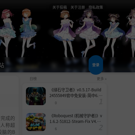
关于投稿
关于注册
隐私政策
站
登录
日榜
更多 »
《绿石守卫者》v0.5.17-Build
24555849官中免安装-简中6.6
GB
0
《Roboquest (机械守护者)》v
能完成的
1.6.2-51812-Steam-Fix V4.联
一人称超
机版官中简体
6
没脑的B