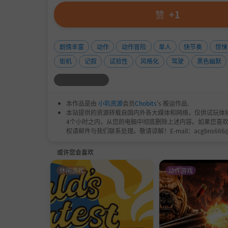
赞
+1
剧情丰富
动作
动作冒险
单人
快节奏
惊悚
街机
记叙
试验性
风格化
驾驶
黑色幽默
本作品是由
小叽资源
会员
Chobits
's 搬运作品.
本站提供的资源转载自国内外各大媒体和网络，仅供试玩体
4个小时之内，从您的电脑中彻底删除上述内容。如果您喜
权请邮件与我们联系处理。敬请谅解！E-mail：acgbns666
或许您会喜欢
休闲游戏
动作游戏