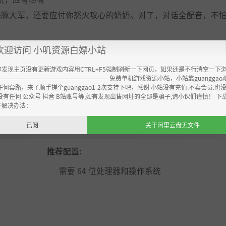
海豚大军，还要应付你怒火攻心的奶奶。对了，对话全配音，不
欢迎访问 小叽资源白嫖小站
 文本到语音转换均可使用。
你发现主页没有更新游戏内容用CTRL+F5强制刷新一下网页，如果还是不行清空一下
----------------------------------------------------- 免费单机游戏资源小站，小站靠guangg
任何套路，来了顺手搓个guanggao1-2次支持下吧，感谢 小站没有充值.不卖会员.也
没有任何 公众号 抖音 B站账号等,如有发现出售网址的全部是骗子,请小伙们谨慎！ 下
开解决办法：
已阅
关于阿里云盘无文件
推荐配置:
需要 64 位处理器和操作系统