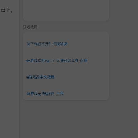
向盘上，
游戏教程
🚀
下载打不开？点我解决
🔑
游戏弹Steam？无许可怎么办-点我
🌐
游戏改中文教程
🛠️
游戏无法运行？点我