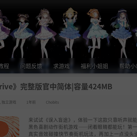
教程
问题反馈
求游戏
福利小姐姐
帮助小
Drive》完整版官中简体|容量424MB
,
独立游戏
1年前
Chobits
来试试《误入盲途》，体验一下这款只靠听声就
黑色喜剧动作街机游戏——闭着眼睛都能玩！第
真实音效碰撞快节奏街机玩法，再加上一点没头