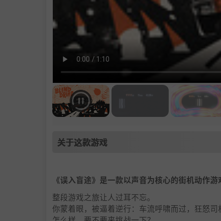
关于这款游戏
《误入盲途》是一款以声音为核心的街机动作游
整段游戏之旅让人过耳不忘。
你蒙着眼，被逼着逆行：车流呼啸而过，狂怒司
怎么样，要不要来挑战一下？