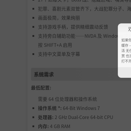
犯罪、喜剧元素双管齐下，大战犯罪分子、
画面极简，效果绚丽
支持游戏手柄，提供精细震动反馈
支持旁白辅助功能——NVDA 及 Windows
如果
按 SHIFT+A 启用
缓存 --
活 无
支持中文菜单及字幕
赏 也
打不
系统需求
最低配置:
需要 64 位处理器和操作系统
操作系统 *:
64-Bit Windows 7
处理器:
2 GHz Dual-Core 64-bit CPU
内存:
4 GB RAM