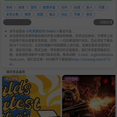
休闲
体育
冒险
剧情丰富
动作
动漫
单人
可爱
女性主角
情感
氛围
独立
科幻
节奏
音乐
问题反馈
本作品是由
小叽资源
会员
Chobits
's 搬运作品.
本站提供的资源转载自国内外各大媒体和网络，仅供试玩体验；不得将上述
内容用于商业或者非法用途，否则，一切后果请用户自负。您必须在下载后
的24个小时之内，从您的电脑中彻底删除上述内容。如果您喜欢该游戏内
容，请支持正版，购买注册，得到更好的正版服务。我们非常重视版权问
题，如有侵权请邮件与我们联系处理。敬请谅解！E-mail：acgbns666@ou
tlook.com，我们会在第一时间断开下载链接
https://steamzg.com/4772
4/
。
或许您会喜欢
休闲游戏
动作游戏