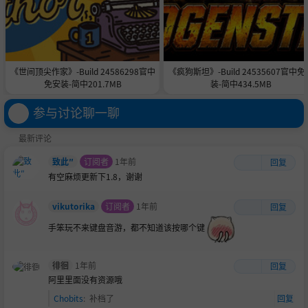
《世间顶尖作家》-Build 24586298官中
《疯狗斯坦》-Build 24535607官中免
免安装-简中201.7MB
装-简中434.5MB
参与讨论聊一聊
最新评论
致此″
订阅者
1年前
回复
有空麻烦更新下1.8，谢谢
vikutorika
订阅者
1年前
回复
手笨玩不来键盘音游，都不知道该按哪个键
徘徊
1年前
回复
阿里里面没有资源哦
Chobits
:
补档了
回复