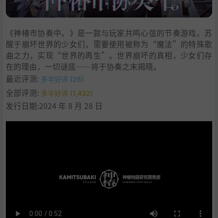
8
.
包含DLC
9
.
学习
《神椿市协奏中。》是一款与玩家共鸣心弦的节奏游戏。苏
醒于崩坏世界的少女们，需要使用被称为“魔法”的特殊歌
曲之力，实现“世界的再生”。世界崩坏的真相，少女们存
在的理由，一切谜底——将于协奏之末揭晓。
最近评测:
多半好评 (26)
全部评测:
多半好评 (1,432)
发行日期:2024 年 8 月 28 日