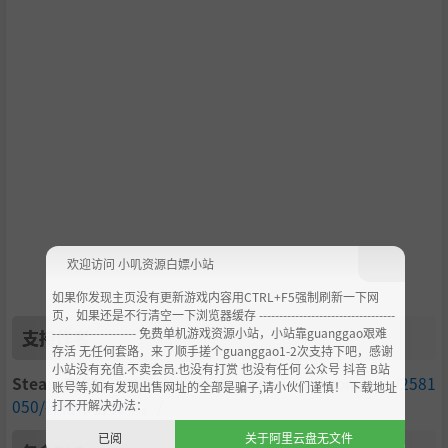
请将游戏加入愿望单，怀着温暖的心观测后续的追加情报。
出品：KAMITSUBAKI STUDIO
生产：Studio Lalala
欢迎访问 小叽资源白嫖小站
谱面制作・协力：HARDCORE TANO*C
开发实现：Rocket Studio, Inc.
如果你发现主页没有更新游戏内容用CTRL+F5强制刷新一下网
页，如果还是不行清空一下浏览器缓存 ----------------------------------
--------------------- 免费单机游戏资源小站，小站靠guanggao艰难
支持作者
存活 无任何套路，来了顺手搓个guanggao1-2次支持下吧，感谢
小站没有充值.不卖会员.也没有打赏 也没有任何 公众号 抖音 B站
Steam商城
：
https://store.steampowered.com/app/2581
账号等,如有发现出售网址的全部是骗子,请小伙们谨慎！ 下载地址
050/神椿市协奏中。/
打不开解决办法：
已阅
关于阿里云盘无文件