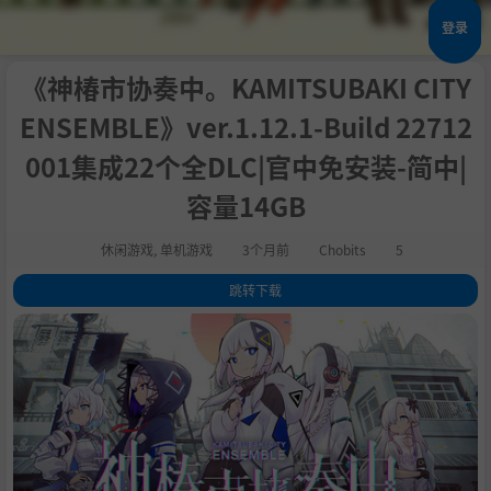
登录
《神椿市协奏中。KAMITSUBAKI CITY
ENSEMBLE》ver.1.12.1-Build 22712
001集成22个全DLC|官中免安装-简中|
容量14GB
休闲游戏
,
单机游戏
3个月前
Chobits
5
跳转下载
1
.
关于此游戏
2
.
■SingSong();
3
.
■HaveFunAndPlay();
4
.
■SingAndWeaveStory();
5
.
■IAskYou();
6
.
系统需求
7
.
支持作者