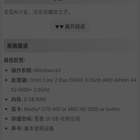
五位AI少女，与五位魔女之子。
当她们在画面中央起舞时，请配合她们的歌声敲打节拍。
展开阅读
▼▼
音游部分将在基础4轨道与最多7轨之间变换，并设有“简
单”“普通”“困难”“专家”四档难度，从新手到老手皆
可尽情体验游戏的乐趣。
系统需求
最低配置:
■SingAndWeaveStory();
操作系统:
Windows10
处理器:
Intel Core 2 Duo E8400 3.0GHz AMD Athlon 64
故事发生在已经崩坏的世界。在那里苏醒的AI少女们，能够
通过“魔法”——特殊歌曲的力量，实现“世界的再生”。
X2 6000+ 3.0GHz
世界为何会崩坏？她们又为何会存在？还请在协奏之末，用
内存:
8 GB RAM
您的双眼亲自见证所有真相。
显卡:
Nvidia® GTX 460 or AMD HD 5850 or better
存储空间:
需要 20 GB 可用空间
声卡:
基本音频设备