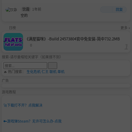
饮霜
1年前
回复
空的
日榜
更多 »
《满屋猫咪》-Build 24573804官中免安装-简中732.2MB
0
搜索-请尽量缩短关键字（如果搜不到）
🔥 热门搜索：
生化危机
仁王
联机
单机
广告
游戏教程
🚀
下载打不开？点我解决
🔑
游戏弹Steam？无许可怎么办-点我