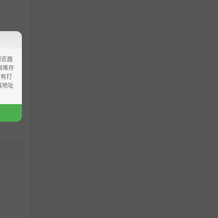
浏览器
ao艰难存
没有打
载地址