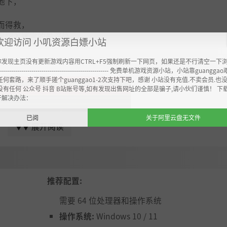
地下，
而得救，
定闯入迷宫的最深处。
欢迎访问 小叽资源白嫖小站
你发现主页没有更新游戏内容用CTRL+F5强制刷新一下网页，如果还是不行清空一下
----------------------------------------------------- 免费单机游戏资源小站，小站靠guangg
任何套路，来了顺手搓个guanggao1-2次支持下吧，感谢 小站没有充值.不卖会员.也
没有任何 公众号 抖音 B站账号等,如有发现出售网址的全部是骗子,请小伙们谨慎！ 下
开解决办法：
已阅
关于阿里云盘无文件
展开阅读
▼▼
推荐配置:
需要 64 位处理器和操作系统
操作系统:
Windows 10 / 11