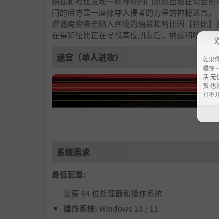
纳兹和哈比发现一扇神奇的门忽然出现在公会的
门的后方是一座掠夺入侵者的力量的神秘迷宫。
遭遇魔物袭击陷入绝境的纳兹和哈比因【拉比】
在得知拉比正在寻找某位朋友后，纳兹和哈比决
迷宫（单人进攻）
如果
缓存 --
活 无
赏 也
打不
系统需求
最低配置:
需要 64 位处理器和操作系统
操作系统:
Windows 10 / 11