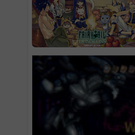
攻）
背景音乐
.
"FAIRY TAIL: D
NGEONS" Vide
Submission Gui
lines
系统需求
支持作者
.
学习