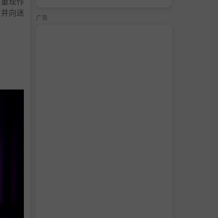
，重现作
物并向迷
广告