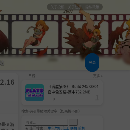
关于投稿
关于注册
隐私政策
站
登录
日榜
更多 »
2.16
《满屋猫咪》-Build 24573804
官中免安装-简中732.2MB
0
搜索-请尽量缩短关键字（如果搜不到）
like游
🔥 热门搜索：
生化危机
仁王
联机
单机