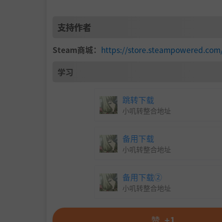
在宝灯耗尽前探索迷宫，解锁强力技能吧。
如果幸运的话，还会获得其他公会成员的帮助。
支持作者
Steam商城：
https://store.steampowered.com
学习
跳转下载
小叽转整合地址
备用下载
小叽转整合地址
备用下载②
小叽转整合地址
即便战斗失败也可以使用探索获得的分数，
解锁“护符”，让接下来的进攻更有优势。
赞
+1