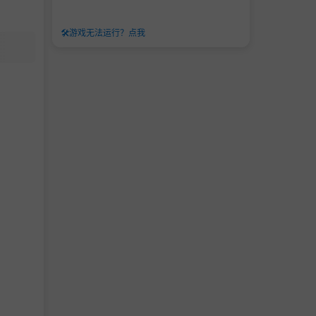
🛠️
游戏无法运行？点我