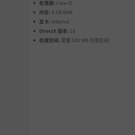
处理器:
Core-i5
内存:
8 GB RAM
从手持的牌组中选择攻击、防御或魔法等卡牌出
显卡:
Internal
通过战斗报酬或宝箱获取魔法卡牌强化牌组。
按特定顺序使用卡牌发动“魔法联动”打出高伤
DirectX 版本:
10
存储空间:
需要 500 MB 可用空间