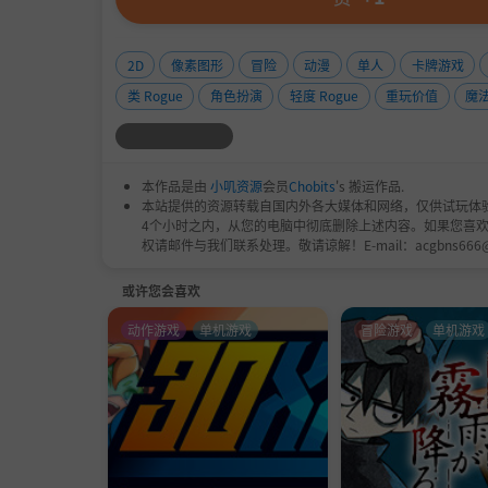
坚持不断地挑战吧。
角色
2D
像素图形
冒险
动漫
单人
卡牌游戏
类 Rogue
角色扮演
轻度 Rogue
重玩价值
魔
本作品是由
小叽资源
会员
Chobits
's 搬运作品.
本站提供的资源转载自国内外各大媒体和网络，仅供试玩体
4个小时之内，从您的电脑中彻底删除上述内容。如果您喜
权请邮件与我们联系处理。敬请谅解！E-mail：acgbns666
或许您会喜欢
动作游戏
单机游戏
冒险游戏
单机游戏
每个角色都有各自的战斗方式和擅长的技能。