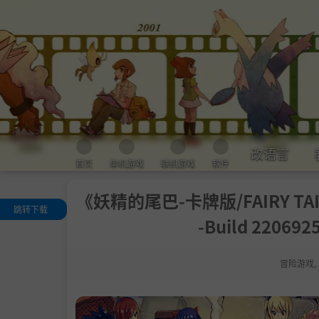
改语言
首页
单机游戏
联机游戏
软件
《妖精的尾巴-卡牌版/FAIRY TAIL
跳转下载
-Build 220
关于这款游戏
原创剧情
冒险游戏
,
.
迷宫（单人进
）
角色
.
深迷宫（小队