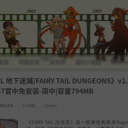
教程
问题反馈
求游戏
福利小姐姐
帮助小
 地下迷城/FAIRY TAIL DUNGEONS》v1.
69257官中免安装-简中|容量794MB
单机游戏
5个月前
Chobits
《FAIRY TAIL 闯迷宫》是一款牌组构筑类Rogue