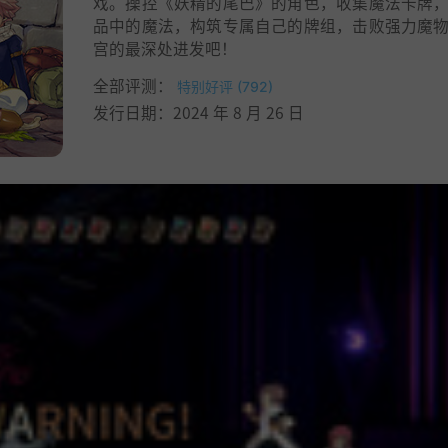
戏。操控《妖精的尾巴》的角色，收集魔法卡牌
品中的魔法，构筑专属自己的牌组，击败强力魔
宫的最深处进发吧！
全部评测：
特别好评 (792)
发行日期：2024 年 8 月 26 日