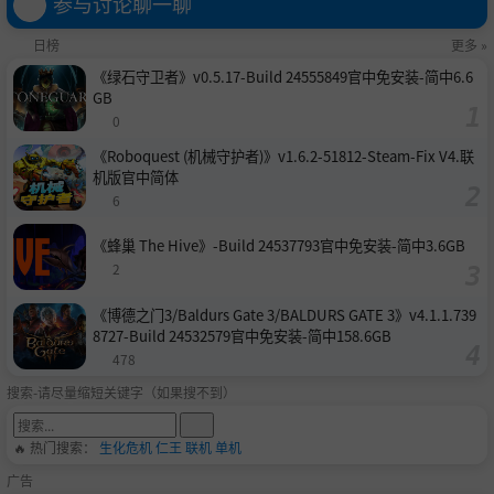
参与讨论聊一聊
日榜
更多 »
《绿石守卫者》v0.5.17-Build 24555849官中免安装-简中6.6
GB
0
《Roboquest (机械守护者)》v1.6.2-51812-Steam-Fix V4.联
机版官中简体
6
《蜂巢 The Hive》-Build 24537793官中免安装-简中3.6GB
2
《博德之门3/Baldurs Gate 3/BALDURS GATE 3》v4.1.1.739
8727-Build 24532579官中免安装-简中158.6GB
478
搜索-请尽量缩短关键字（如果搜不到）
🔥 热门搜索：
生化危机
仁王
联机
单机
广告