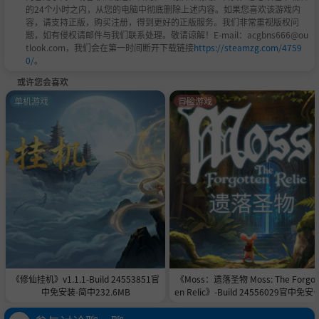
的24个小时之内，从您的电脑中彻底删除上述内容。如果您喜欢该游戏内
容，请支持正版，购买注册，得到更好的正版服务。我们非常重视版权问
题，如有侵权请邮件与我们联系处理。敬请谅解！E-mail：acgbns666@ou
tlook.com，我们会在第一时间断开下载链接
https://steamzg.com/4759
0/
。
或许您会喜欢
单机游戏
冒险游戏
《修仙挂机》v1.1.1-Build 24553851官
《Moss：遗落圣物 Moss: The Forgot
中免安装-简中232.6MB
en Relic》-Build 24556029官中免安
简中11.3GB