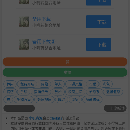
小叽转整合地址
备用下载
下载
小叽转整合地址
备用下载②
下载
小叽转整合地址
赞
收藏
休闲
免费开玩
冒险
单人
卡通风格
可爱
彩色
情感
手绘
指向点击
放松
极简主义
治愈系
温馨惬意
猫
生物收集
等角视角
解谜
阖家
隐藏物体
问题反馈
本作品是由
小叽资源
会员
Chobits
's 搬运作品.
本站提供的资源转载自国内外各大媒体和网络，仅供试玩体验；不得将上述
内容用于商业或者非法用途，否则，一切后果请用户自负。您必须在下载后