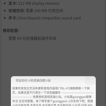
显卡:
512 MB display memory
存储空间:
需要 200 MB 可用空间
声卡:
DirectSound-compatible sound card
推荐配置:
需要 64 位处理器和操作系统
欢迎访问 小叽资源白嫖小站
如果你发现主页没有更新游戏内容用CTRL+F5强制刷新一下网
页，如果还是不行清空一下浏览器缓存 ----------------------------------
--------------------- 免费单机游戏资源小站，小站靠guanggao艰难
存活 无任何套路，来了顺手搓个guanggao1-2次支持下吧，感谢
小站没有充值.不卖会员.也没有打赏 也没有任何 公众号 抖音 B站