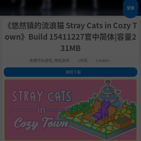
登录
《悠然镇的流浪猫 Stray Cats in Cozy T
own》Build 15411227官中简体|容量2
31MB
免费开玩游戏
,
单机游戏
1年前
Chobits
跳转下载
1
.
关于这款游戏
2
.
系统需求
3
.
支持作者
4
.
学习