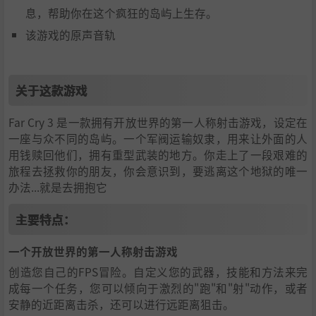
息，帮助你在这个疯狂的岛屿上生存。
霰弹枪。
该游戏的原声音轨
战士包：
亮出您的独家匕首，让敌人感到恐惧，并且在多
人游戏中提前解锁纹身编辑器。
"捕食者"包：
在单人游戏中使用 M-700 猎枪来狩猎凶猛
关于这款游戏
的动物，在多人游戏中使用已解锁的捕食者弹弓来暗杀对
Far Cry 3 是一款拥有开放世界的第一人称射击游戏，设定在
手。
一座与众不同的岛屿。一个军阀运输奴隶，用来让外面的人
生存指南画集（pdf文件）：探索独特的艺术品和内幕信
用钱赎回他们，拥有重型武装的地方。你走上了一段艰难的
息，帮助你在这个疯狂的岛屿上生存。
旅程去拯救你的朋友，你会意识到，要逃离这个地狱的唯一
办法...就是去拥抱它
该游戏的原声音轨
主要特点：
一个开放世界的第一人称射击游戏
创造您自己的FPS冒险。自定义您的武器，技能和方法来完
成每一个任务，您可以倾向于激烈的"跑"和"射"动作，或者
安静的近距离击杀，还可以进行远距离狙击。