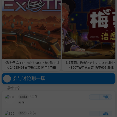
有关最新的最低要求列表，请访问我们支持网站
htt
p://support.ubi.com
上的常见问题解答。
需要 UPlay 帐户
《星外列车 ExoTrain》v0.4.7 hotfix-Bui
《梅莫莉：治愈物语》v1.0.3-Build 24
ld 24535493官中免安装-简中4.7GB
48607官中免安装-简中607.5MB
参与讨论聊一聊
最新评论
asda
2年前
回复
asfa
866
2年前
回复