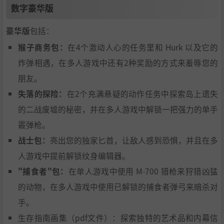
数字豪华版
全 DLC
豪华版
包括：
猴子商务包：
在4个激动人心的任务里和 Hurk 以及它的
炸弹相遇，在多人游戏中还有2种奖励的方式来羞辱您的
朋友。
失落的探险：
在2个充满悬疑的动作任务中探索岛上遗失
的二战废墟的秘密，并在多人游戏中解锁一把强力的单手
数字豪华版
霰弹枪。
战士包：
亮出您的独家匕首，让敌人感到恐惧，并且在多
豪华版
包括：
人游戏中提前解锁纹身编辑器。
猴子商务包：
在4个激动人心的任务里和 Hurk 以及它的
"捕食者"包：
在单人游戏中使用 M-700 猎枪来狩猎凶猛
炸弹相遇，在多人游戏中还有2种奖励的方式来羞辱您的
的动物，在多人游戏中使用已解锁的捕食者弹弓来暗杀对
朋友。
手。
失落的探险：
在2个充满悬疑的动作任务中探索岛上遗失
生存指南画集（pdf文件）：探索独特的艺术品和内幕信
的二战废墟的秘密，并在多人游戏中解锁一把强力的单手