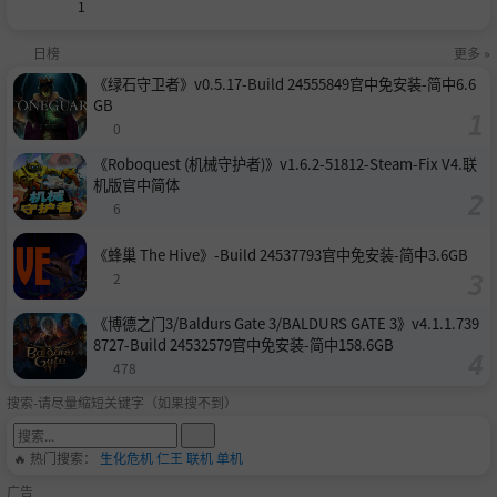
1
日榜
更多 »
《绿石守卫者》v0.5.17-Build 24555849官中免安装-简中6.6
GB
0
《Roboquest (机械守护者)》v1.6.2-51812-Steam-Fix V4.联
机版官中简体
6
《蜂巢 The Hive》-Build 24537793官中免安装-简中3.6GB
2
《博德之门3/Baldurs Gate 3/BALDURS GATE 3》v4.1.1.739
8727-Build 24532579官中免安装-简中158.6GB
478
搜索-请尽量缩短关键字（如果搜不到）
🔥 热门搜索：
生化危机
仁王
联机
单机
广告