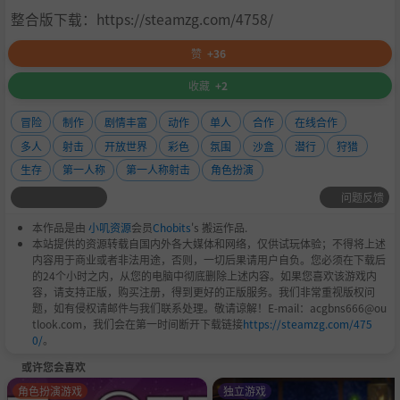
整合版下载：https://steamzg.com/4758/
受到推崇的：
赞
+36
记忆：
4 GB 内存
收藏
+2
图形：
512MB 视频 RAM（1GB 视频 RAM），DirectX
冒险
制作
剧情丰富
动作
单人
合作
在线合作
9c (DirectX11) 着色器模型 3.0（着色器模型 5.0）
多人
射击
开放世界
彩色
氛围
沙盒
潜行
狩猎
DirectX®：
11
生存
第一人称
第一人称射击
角色扮演
硬盘：
15 GB 高清空间
问题反馈
声音：
DirectX 兼容（推荐支持环绕声 5.1）
本作品是由
小叽资源
会员
Chobits
's 搬运作品.
其他需求：
宽带互联网连接
本站提供的资源转载自国内外各大媒体和网络，仅供试玩体验；不得将上述
内容用于商业或者非法用途，否则，一切后果请用户自负。您必须在下载后
额外的：
*发布时支持的显卡：AMD Radeon™ HD 29
的24个小时之内，从您的电脑中彻底删除上述内容。如果您喜欢该游戏内
容，请支持正版，购买注册，得到更好的正版服务。我们非常重视版权问
00 / 3000 / 4000 / 5000 / 6000 / 7000 系列、NVIDIA®
题，如有侵权请邮件与我们联系处理。敬请谅解！E-mail：acgbns666@ou
GeForce® 8800 GTX / 9 / 200 / 400 / 500 / 600 系
tlook.com，我们会在第一时间断开下载链接
https://steamzg.com/475
0/
。
列。这些卡的笔记本电脑版本可能有效，但不受支
或许您会喜欢
持。这些芯片组是唯一可以运行这款游戏的芯片组。
角色扮演游戏
独立游戏