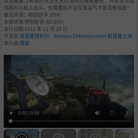
发现被暴力统治的无法无天的岛屿的黑暗秘密，并在您试图
逃跑时与敌人战斗。你需要的不仅仅是运气才能活着逃脱！
最近评测：
特别好评
(694)
全部评测:
特别好评
(69,960)
发行日期:2012 年 11 月 29 日
开发商:
育碧蒙特利尔、Massive Entertainment 和育碧上海
发行商:
育碧