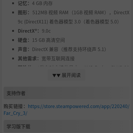
记忆：
4 GB 内存
图形：
512MB 视频 RAM（1GB 视频 RAM），DirectX
9c (DirectX11) 着色器模型 3.0（着色器模型 5.0）
DirectX®：
9.0c
硬盘：
15 GB 高清空间
声音：
DirectX 兼容（推荐支持环绕声 5.1）
其他需求：
宽带互联网连接
额外的：
*发布时支持的显卡：AMD Radeon™ HD 29
展开阅读
▼▼
00 / 3000 / 4000 / 5000 / 6000 / 7000 系列、NVIDIA®
GeForce® 8800 GTX / 9 / 200 / 400 / 500 / 600 系
支持作者
列。这些卡的笔记本电脑版本可能有效，但不受支
持。这些芯片组是唯一可以运行这款游戏的芯片组。
购买链接：
https://store.steampowered.com/app/220240/
Far_Cry_3/
有关最新的最低要求列表，请访问我们支持网站
htt
p://support.ubi.com
上的常见问题解答。
学习版下载
需要 UPlay 帐户