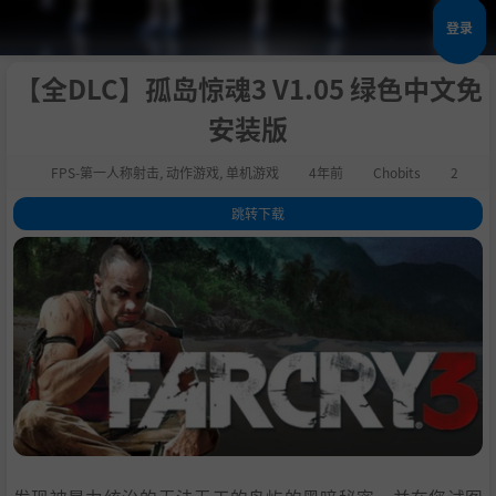
登录
【全DLC】孤岛惊魂3 V1.05 绿色中文免
安装版
FPS-第一人称射击
,
动作游戏
,
单机游戏
4年前
Chobits
2
跳转下载
1
.
评测
2
.
全 DLC
3
.
数字豪华版
4
.
数字豪华版
5
.
关于这款游戏
6
.
主要特点：
7
.
系统需求
8
.
支持作者
9
.
学习版下载