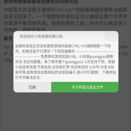
使用地图编辑器来创建和访问新内容
功能强大并且易于使用的 Far Cry® 地图编辑器带着新功能和
改进又回来了。一个地图制作者社区可以确保让整个世界享
受源源不断的新内容。使用附带的工具，你也可以做出惊人
的地图，高效且容易。
欢迎访问 小叽资源白嫖小站
最先进的图形和游戏性
如果你发现主页没有更新游戏内容用CTRL+F5强制刷新一下网
Far Cry® 3由那些带给你广受好评的游戏如 Assassin’s Cree
页，如果还是不行清空一下浏览器缓存 ----------------------------------
d® 2，Assassin’s Creed® Brotherhood，以及 World in Co
--------------------- 免费单机游戏资源小站，小站靠guanggao艰难
nflict® 的世界顶级游戏设计师开发。
存活 无任何套路，来了顺手搓个guanggao1-2次支持下吧，感谢
小站没有充值.不卖会员.也没有打赏 也没有任何 公众号 抖音 B站
账号等,如有发现出售网址的全部是骗子,请小伙们谨慎！ 下载地址
打不开解决办法：
已阅
关于阿里云盘无文件