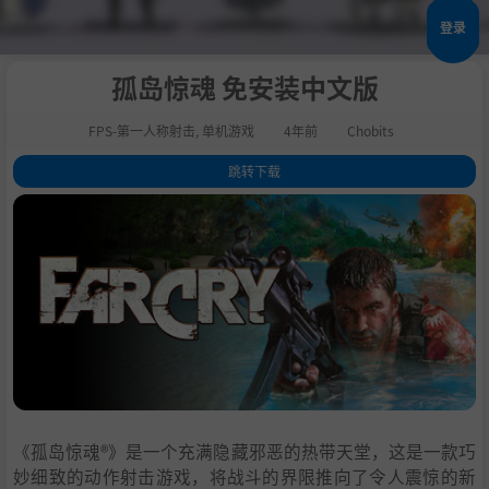
登录
孤岛惊魂 免安装中文版
FPS-第一人称射击
,
单机游戏
4年前
Chobits
跳转下载
1
.
关于这款游戏
2
.
系统需求
3
.
支持作者
4
.
学习版下载
《孤岛惊魂®》是一个充满隐藏邪恶的热带天堂，这是一款巧
妙细致的动作射击游戏，将战斗的界限推向了令人震惊的新