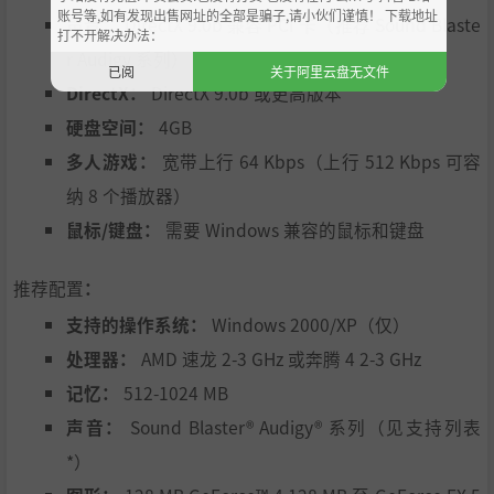
账号等,如有发现出售网址的全部是骗子,请小伙们谨慎！ 下载地址
声音：
DirectX 9.0b 兼容 PCI 卡（推荐 Sound Blaste
打不开解决办法：
r Audigy 系列）
已阅
关于阿里云盘无文件
DirectX：
DirectX 9.0b 或更高版本
硬盘空间：
4GB
多人游戏：
宽带上行 64 Kbps（上行 512 Kbps 可容
纳 8 个播放器）
鼠标/键盘：
需要 Windows 兼容的鼠标和键盘
推荐配置
：
支持的操作系统：
Windows 2000/XP（仅）
处理器：
AMD 速龙 2-3 GHz 或奔腾 4 2-3 GHz
记忆：
512-1024 MB
声音：
Sound Blaster® Audigy® 系列（见支持列表
*）