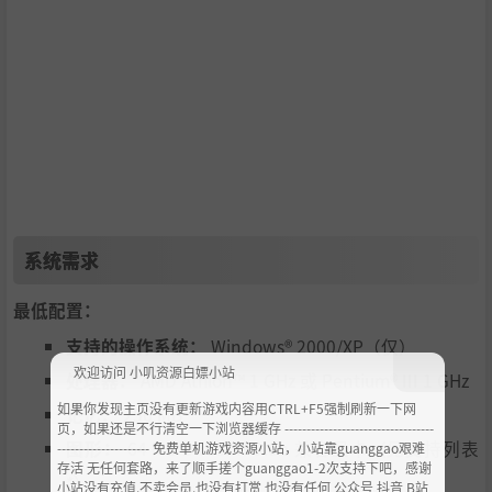
系统需求
最低配置：
支持的操作系统：
Windows® 2000/XP（仅）
欢迎访问 小叽资源白嫖小站
处理器：
AMD Athlon™ 1 GHz 或 Pentium® III 1 GHz
如果你发现主页没有更新游戏内容用CTRL+F5强制刷新一下网
记忆：
256 MB
页，如果还是不行清空一下浏览器缓存 ----------------------------------
图形：
64 MB DirectX® 9.0b 兼容显卡（见支持列表
--------------------- 免费单机游戏资源小站，小站靠guanggao艰难
存活 无任何套路，来了顺手搓个guanggao1-2次支持下吧，感谢
*）
小站没有充值.不卖会员.也没有打赏 也没有任何 公众号 抖音 B站