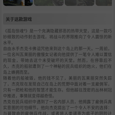
关于这款游戏
《孤岛惊魂®》是一个充满隐藏邪恶的热带天堂，这是一款巧
妙细致的动作射击游戏，将战斗的界限推向了令人震惊的新
水平。
自由水手杰克卡佛诅咒他来到这个岛上的那一天。一周前，
一位名叫瓦莱丽的傲慢女记者向他提供了一笔令人难以置信
的现金，带她去这个未受破坏的天堂。然而，在停靠后不
久，杰克的船就遭到了一个神秘的民兵组织的炮火，他们在
岛上蜂拥而至。
随着他的船被毁，他的钱不见了，美丽的瓦莱丽突然失踪
了，杰克现在发现自己在岛上的荒野中面对着一支雇佣军，
只有一把枪和他的智慧才能生存。但他越往茂密的丛林树冠
中推进，事情就变得越奇怪。
杰克在民兵组织中遇到了一名内部人员，他揭露了雇佣兵真
实意图的可怕细节。他向杰克提出了一个令人不安的选择：
与最致命的雇佣兵作战，或者将人类谴责为疯子的阴险计