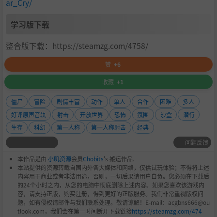
ar_Cry/
学习版下载
整合版下载：https://steamzg.com/4758/
赞
+6
收藏
+1
僵尸
冒险
剧情丰富
动作
单人
合作
困难
多人
好评原声音轨
射击
开放世界
恐怖
氛围
沙盒
潜行
生存
科幻
第一人称
第一人称射击
经典
问题反馈
本作品是由
小叽资源
会员
Chobits
's 搬运作品.
本站提供的资源转载自国内外各大媒体和网络，仅供试玩体验；不得将上述
内容用于商业或者非法用途，否则，一切后果请用户自负。您必须在下载后
的24个小时之内，从您的电脑中彻底删除上述内容。如果您喜欢该游戏内
容，请支持正版，购买注册，得到更好的正版服务。我们非常重视版权问
题，如有侵权请邮件与我们联系处理。敬请谅解！E-mail：acgbns666@ou
tlook.com，我们会在第一时间断开下载链接
https://steamzg.com/474