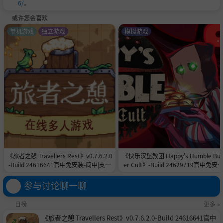
6/
。
或许您会喜欢
单机游戏
独立游戏
模拟游戏
《旅者之憩 Travellers Rest》v0.7.6.2.0
《快乐汉堡教团 Happy's Humble Bur
-Build 24616641官中免安装-简中|支持
er Cult》-Build 24629719官中免安装
键鼠.手柄|容量2.8GB
简中7.6GB
参与讨论聊一聊
日榜
更多 »
《旅者之憩 Travellers Rest》v0.7.6.2.0-Build 24616641官中