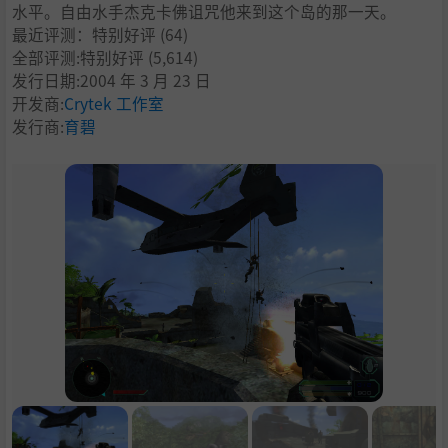
水平。自由水手杰克卡佛诅咒他来到这个岛的那一天。
最近评测：
特别好评
(64)
全部评测:
特别好评
(5,614)
发行日期:2004 年 3 月 23 日
开发商:
Crytek 工作室
发行商:
育碧