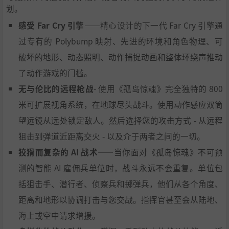
划。
感受 Far Cry 引擎
——精心设计的下一代 Far Cry 引擎通
过专有的 Polybump 映射、先进的环境和角色物理、可
破坏的地形、动态照明、动作捕捉动画和整体环绕声推动
了动作游戏的门槛。
无与伦比的远程枪战
- 使用《孤岛惊魂》完全独特的 800
米可扩展视角系统，在地球尽头战斗。使用动作感应双筒
望远镜从远处锁定敌人。然后选择您的攻击方式 - 从远程
狙击到弹道近距离交火 - 以及介于两者之间的一切。
狡猾而复杂的 AI 战术
——当你面对《孤岛惊魂》不可预
测的智能 AI 雇佣兵单位时，战斗永远不会重复。单位包
括狙击手、潜行者、侦察兵和掷弹兵，他们从各个角度、
距离和地形以协调打击与您交战。指挥官甚至会从陆地、
海上或空中请求增援。