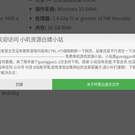
操作系统:
Windows 10 64bit
 or AMD e
处理器:
2.4 Ghz i5 or greater (4 HW threads)
内存:
16 GB RAM
显卡:
Nvidia GTX 650; AMD HD 5850
欢迎访问 小叽资源白嫖小站
 Direct3D
DirectX 版本:
11
你发现主页没有更新游戏内容用CTRL+F5强制刷新一下网页，如果还是不行清空一下
nd 1GB of
网络:
宽带互联网连接
----------------------------------------------------- 免费单机游戏资源小站，小站靠guangg
任何套路，来了顺手搓个guanggao1-2次支持下吧，感谢 小站没有充值.不卖会员.也
ge CPU)or
存储空间:
需要 20 GB 可用空间
没有任何 公众号 抖音 B站账号等,如有发现出售网址的全部是骗子,请小伙们谨慎！ 下
开解决办法：
desktop G
 AMD: Rad
已阅
关于阿里云盘无文件
 Mobility