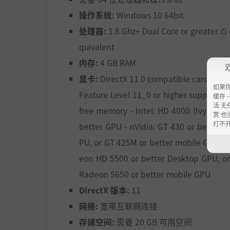
操作系统:
Windows 10 64bit
处理器:
1.8 Ghz+ Dual Core or greater i5
quivalent
内存:
4 GB RAM
显卡:
DirectX 11.0 compatible card with
如果
Feature Level 11_0 or higher support a
缓存 --
活 无
free memory - Intel: HD 4000 (Ivy Brid
赏 也
打不
better GPU - nVidia: GT 430 or better 
PU, or GT 425M or better mobile GPU -
eon HD 5500 or better Desktop GPU, or
Radeon 5650 or better mobile GPU
DirectX 版本:
11
网络:
宽带互联网连接
存储空间:
需要 20 GB 可用空间