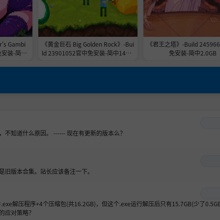
s Gambi
《黄金巨石 Big Golden Rock》-Bui
《君王之塔》-Build 24596
免安装-简中
ld 23901052官中免安装-简中148.7
免安装-简中2.0GB
MB
道什么原因。 ------ 现在有更新的版本么？
好像是旧版本合集。站长应该备注一下。
.exe解压程序+4个压缩包(共16.2GB)，但这个.exe运行解压后只有15.7GB(少了0.5G
的应对策略？