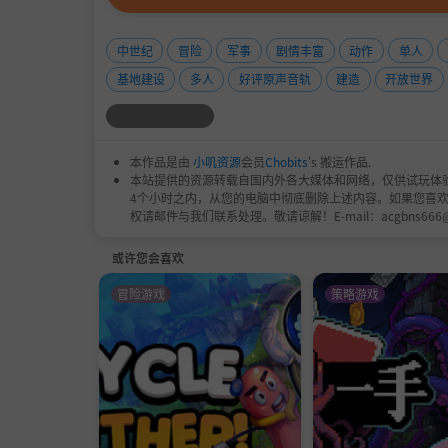
中世纪
冒险
军事
剧情丰富
动作
单人
基地建设
多人
好评原声音轨
建造
开放世界
本作品是由
小叽资源
会员
Chobits
's 搬运作品.
本站提供的资源转载自国内外各大媒体和网络，仅供试玩体
4个小时之内，从您的电脑中彻底删除上述内容。如果您喜
权请邮件与我们联系处理。敬请谅解！E-mail：acgbns666
或许您会喜欢
冒险游戏
策略游戏