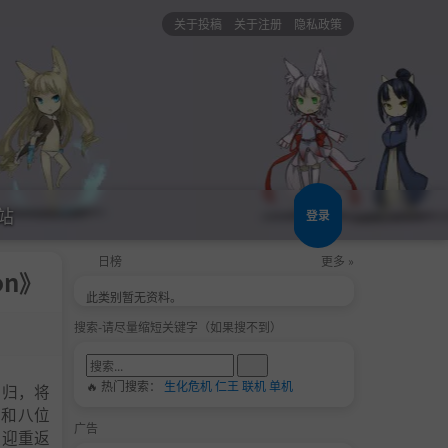
关于投稿
关于注册
隐私政策
站
登录
日榜
更多 »
on》
此类别暂无资料。
搜索-请尽量缩短关键字（如果搜不到）
🔥 热门搜索：
生化危机
仁王
联机
单机
回归，将
能和八位
广告
欢迎重返