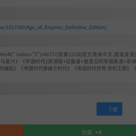
pp/1017900/Age_of_Empires_Definitive_Edition/
lor="#896e40" radius="5"]v46777|容量12GB|官方简体中文.国语
+罗马复兴》《帝国时代2高清版+征服者+被遗忘的帝国高清+非
家的崛起》《帝国时代拿破仑时代》《帝国时代世界.世纪王朝》
下载
收藏
+4