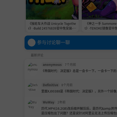
《独轮车大作战 Unicycle Togethe
《神之一手 Summoner'
r》-Build 24576839官中免安装-简
t》-TENOKE镜像官中
中2.3GB
1.0GB
参与讨论聊一聊
最新评论
anonymous
7个月前
《帝国时代：决定版》总是一会卡一下，一会卡一下的，不知
Definitive
8个月前
里面XJ00388是《帝国时代：决定版》，另外一个
WuWay
2年前
历代.MP4(16.2GB)改后缀并解压后，是历代&amp;附件
是压缩包出了问题？还是说针对阿里云无法上传压缩包