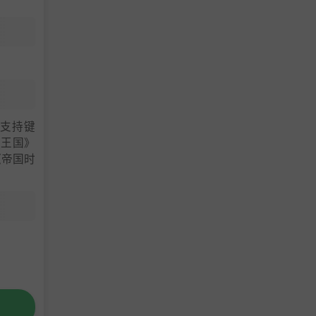
发音|支持键
洲王国》
《帝国时