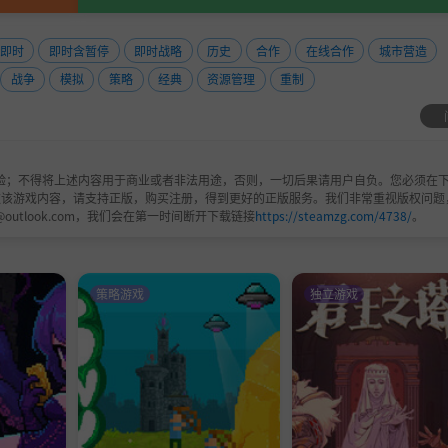
即时
即时含暂停
即时战略
历史
合作
在线合作
城市营造
战争
模拟
策略
经典
资源管理
重制
验；不得将上述内容用于商业或者非法用途，否则，一切后果请用户自负。您必须在下
欢该游戏内容，请支持正版，购买注册，得到更好的正版服务。我们非常重视版权问题
@outlook.com，我们会在第一时间断开下载链接
https://steamzg.com/4738/
。
策略游戏
独立游戏