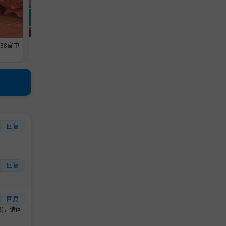
638官中
《维修物语》-Build 24593369官中
《铁巢重炮》-Build 2459460
免安装-简中1013.5MB
免安装-简中3.6GB
回复
回复
回复
B)，请问