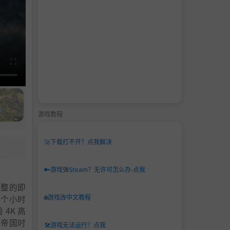
游戏教程
🚀
下载打不开？点我解决
🔑
游戏弹Steam？无许可怎么办-点我
完整的即
🌐
游戏改中文教程
 个小时
4K 高
《帝国时
🛠️
游戏无法运行？点我