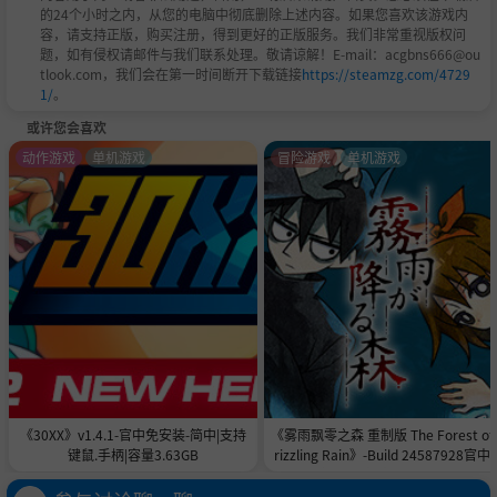
的24个小时之内，从您的电脑中彻底删除上述内容。如果您喜欢该游戏内
容，请支持正版，购买注册，得到更好的正版服务。我们非常重视版权问
题，如有侵权请邮件与我们联系处理。敬请谅解！E-mail：acgbns666@ou
tlook.com，我们会在第一时间断开下载链接
https://steamzg.com/4729
1/
。
或许您会喜欢
动作游戏
单机游戏
冒险游戏
单机游戏
《30XX》v1.4.1-官中免安装-简中|支持
《雾雨飘零之森 重制版 The Forest of
键鼠.手柄|容量3.63GB
rizzling Rain》-Build 24587928官中
安装-简中|容量996.7MB