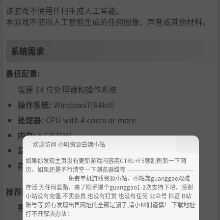
该游戏不使用任何生成人工智能。
本游戏不使用人工智能生成的任何图像、声音或其他材料。
系统需求
最低配置:
需要 64 位处理器和操作系统
操作系统:
Windows7(64bit)
处理器:
CPU with 4 cores or more
内存:
8 GB RAM
欢迎访问 小叽资源白嫖小站
显卡:
GeForce9 or higher GPU
如果你发现主页没有更新游戏内容用CTRL+F5强制刷新一下网
存储空间:
需要 2 GB 可用空间
页，如果还是不行清空一下浏览器缓存 ----------------------------------
--------------------- 免费单机游戏资源小站，小站靠guanggao艰难
存活 无任何套路，来了顺手搓个guanggao1-2次支持下吧，感谢
推荐配置:
小站没有充值.不卖会员.也没有打赏 也没有任何 公众号 抖音 B站
账号等,如有发现出售网址的全部是骗子,请小伙们谨慎！ 下载地址
需要 64 位处理器和操作系统
打不开解决办法：