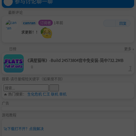
参与讨论聊一聊
最新评论
canran
订阅者
1年前
回复
求更新！！
日榜
更多 »
《满屋猫咪》-Build 24573804官中免安装-简中732.2MB
0
搜索-请尽量缩短关键字（如果搜不到）
🔥 热门搜索：
生化危机
仁王
联机
单机
广告
游戏教程
🚀
下载打不开？点我解决