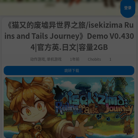
登录
《猫又的废墟异世界之旅/isekizima Ru
ins and Tails Journey》Demo V0.430
4|官方英.日文|容量2GB
动作游戏
,
单机游戏
1年前
Chobits
1
跳转下载
1
.
关于这款游戏
2
.
isekizima: Ruins and Tails Journey
3
.
制作背景
4
.
支持的语言
5
.
AI Policy
6
.
系统需求
7
.
支持作者
8
.
学习