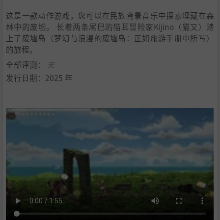
这是一款动作游戏，您可以在民族背景音乐中探索埋藏在森
林中的废墟。 长着两条尾巴的猫耳冒险家Kijino（猫又）踏
上了废墟岛（梦幻与浪漫的废墟岛：正如旅游手册中所写）
的旅程。
全部评测：
无
发行日期：2025 年