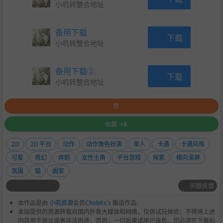
小叽转整合地址
备用下载
下载
小叽转整合地址
备用下载②
下载
小叽转整合地址
赞
收藏
+8
2D
2D 平台
动作
动作角色扮演
单人
卡通
卡通风格
可爱
奇幻
奔跑
女性主角
平台游戏
探索
横向滚屏
氛围
猫
阖家
问题反馈
本作品是由
小叽资源
会员
Chobits
's 搬运作品.
本站提供的资源转载自国内外各大媒体和网络，仅供试玩体验；不得将上述
内容用于商业或者非法用途，否则，一切后果请用户自负。您必须在下载后