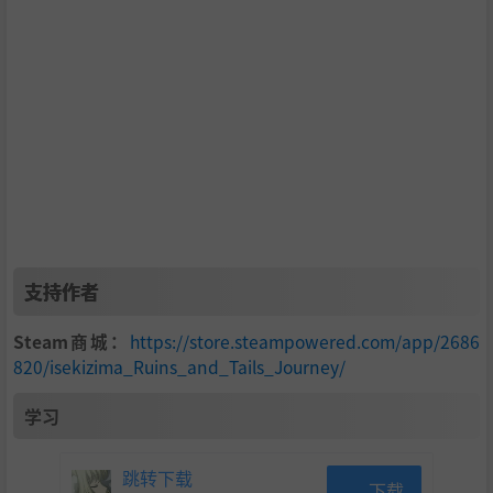
支持作者
Steam商城：
https://store.steampowered.com/app/2686
820/isekizima_Ruins_and_Tails_Journey/
学习
跳转下载
下载