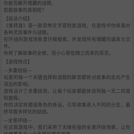
你能否解开埋藏的谜题，
挖掘故事的真相呢？
【玩法介绍】
《鬼转身》是一款恐怖文字冒险类游戏，在游戏中你将面对
各种灵异事件与谜题。
在环绕的游戏场景里仔细搜索，并发现所有埋藏的道具与文
件。
你将了解故事的全貌，但小心那些随之而来的恶灵。
【游戏特点】
---多重结局---
玩家的每一个关键选择和谜题的解答都将对故事的走向产生
深远的影响。
游戏设计了多重结局，让每个玩家都能体验到独一无二的冒
险旅程。
你的决定将塑造角色的命运，引导故事进入不同的分支，最
终导致多样化的结局。
---全景环绕---
在这款游戏中，我们采用了无缝衔接的全景环绕场景，让你
仿佛置身于一个无限延展的世界。