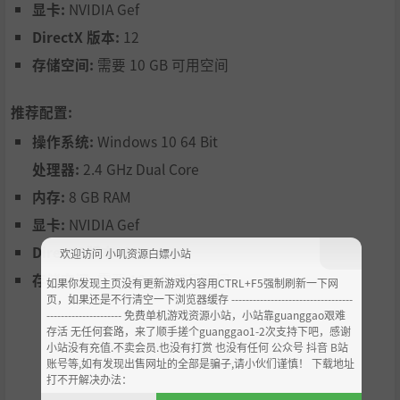
显卡:
NVIDIA Gef
DirectX 版本:
12
存储空间:
需要 10 GB 可用空间
推荐配置:
操作系统:
Windows 10 64 Bit
处理器:
2.4 GHz Dual Core
内存:
8 GB RAM
显卡:
NVIDIA Gef
DirectX 版本:
11
欢迎访问 小叽资源白嫖小站
存储空间:
需要 10 MB 可用空间
如果你发现主页没有更新游戏内容用CTRL+F5强制刷新一下网
页，如果还是不行清空一下浏览器缓存 ----------------------------------
--------------------- 免费单机游戏资源小站，小站靠guanggao艰难
存活 无任何套路，来了顺手搓个guanggao1-2次支持下吧，感谢
小站没有充值.不卖会员.也没有打赏 也没有任何 公众号 抖音 B站
账号等,如有发现出售网址的全部是骗子,请小伙们谨慎！ 下载地址
打不开解决办法：