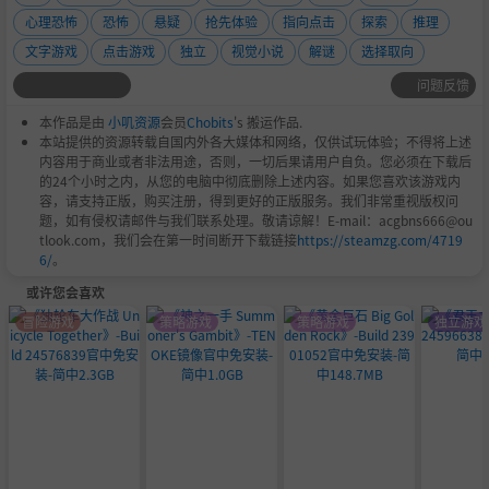
心理恐怖
恐怖
悬疑
抢先体验
指向点击
探索
推理
文字游戏
点击游戏
独立
视觉小说
解谜
选择取向
问题反馈
本作品是由
小叽资源
会员
Chobits
's 搬运作品.
本站提供的资源转载自国内外各大媒体和网络，仅供试玩体验；不得将上述
内容用于商业或者非法用途，否则，一切后果请用户自负。您必须在下载后
的24个小时之内，从您的电脑中彻底删除上述内容。如果您喜欢该游戏内
容，请支持正版，购买注册，得到更好的正版服务。我们非常重视版权问
题，如有侵权请邮件与我们联系处理。敬请谅解！E-mail：acgbns666@ou
tlook.com，我们会在第一时间断开下载链接
https://steamzg.com/4719
6/
。
或许您会喜欢
冒险游戏
策略游戏
策略游戏
独立游戏