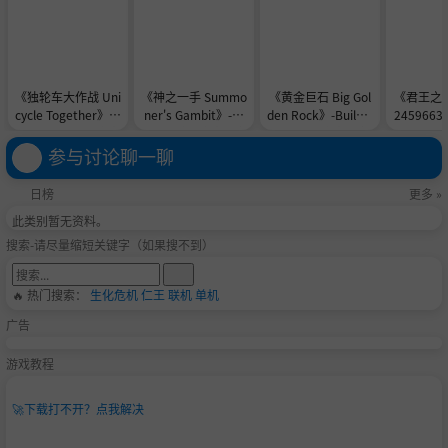
《独轮车大作战 Uni
《神之一手 Summo
《黄金巨石 Big Gol
《君王之塔》
cycle Together》-B
ner's Gambit》-TE
den Rock》-Build 2
245966
uild 24576839官中
NOKE镜像官中免安
3901052官中免安
装-简中
免安装-简中2.3GB
装-简中1.0GB
装-简中148.7MB
参与讨论聊一聊
日榜
更多 »
此类别暂无资料。
搜索-请尽量缩短关键字（如果搜不到）
🔥 热门搜索：
生化危机
仁王
联机
单机
广告
游戏教程
🚀
下载打不开？点我解决