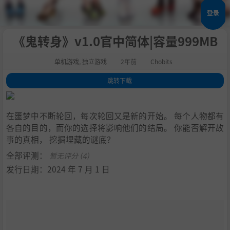
登录
《鬼转身》v1.0官中简体|容量999MB
单机游戏
,
独立游戏
2年前
Chobits
跳转下载
1
.
关于这款游戏
2
.
系统需求
在噩梦中不断轮回，每次轮回又是新的开始。 每个人物都有
3
.
支持作者
各自的目的，而你的选择将影响他们的结局。 你能否解开故
4
.
学习
事的真相， 挖掘埋藏的谜底？
全部评测：
暂无评分 (4)
发行日期：2024 年 7 月 1 日