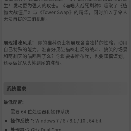
生！发动更为强大的攻击。《喵喵大战死剩种》吸取了《植
物大战僵尸》与《Tower Swap》的精华，同时加入了令人
无法自拔的三消机制。
展现猫咪风采：
你的猫科勇士将展现各自独特的性格，动用
自己特殊的能力。准备好见证猫咪壮观的战斗、搞笑的场景
和萌翻天的喵喵叫了么？你既要果断布兵，也要谨慎谋划，
还要做好从头笑到尾的准备。
系统需求
最低配置:
需要 64 位处理器和操作系统
操作系统 *:
Windows 7 / 8 / 8.1 / 10 , 64-bit
处理器:
2 GHz Dual Core