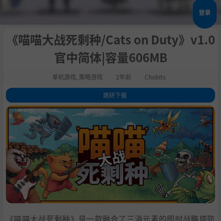
登录
《喵喵大战死剩种/Cats on Duty》v1.0
官中简体|容量606MB
单机游戏
,
策略游戏
2年前
Chobits
跳转下载
1
.
关于这款游戏
2
.
系统需求
3
.
支持作者
4
.
中文设置
5
.
学习
《喵喵大战死剩种》是一款融合了三消元素的即时战略塔防