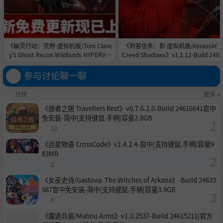
《幽灵行动：荒野-虚拟机版/Tom Clanc
《刺客信条：影 虚拟机版/Assassin’
y's Ghost Recon Wildlands HYPERVIS
Creed Shadows》v1.1.12-Build 240
OR》v9820855-Build 24446260官中免
226|官方简体中文|支持键盘.鼠标.手柄
安装-简中94.61GB
67GB
参与讨论聊一聊
日榜
更多 »
《旅者之憩 Travellers Rest》v0.7.6.2.0-Build 24616641官中
免安装-简中|支持键鼠.手柄|容量2.8GB
10
《远星物语 CrossCode》v1.4.2.4-官中|支持键鼠.手柄|容量9
83MB
2
《女巫史诗/Gastova: The Witches of Arkana》-Build 24633
987官中免安装-简中|支持键鼠.手柄|容量3.9GB
0
《魔道兵装/Mahou Arms》v1.0.2537-Build 24615211|官方