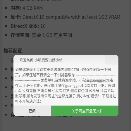
内存:
4 GB RAM
显卡:
DirectX 10 compatible with at least 1GB VRAM
DirectX 版本:
10
存储空间:
需要 1 GB 可用空间
推荐配置:
需要 64 位处理器和操作系统
欢迎访问 小叽资源白嫖小站
操作系统 *:
Windows 7 / 8 / 8.1 / 10 / 11 , 64-bit
如果你发现主页没有更新游戏内容用CTRL+F5强制刷新一下网
页，如果还是不行清空一下浏览器缓存 ----------------------------------
处理器:
Intel Core i3 - 8100 3.60 GHz
--------------------- 免费单机游戏资源小站，小站靠guanggao艰难
存活 无任何套路，来了顺手搓个guanggao1-2次支持下吧，感谢
内存:
8 GB RAM
小站没有充值.不卖会员.也没有打赏 也没有任何 公众号 抖音 B站
显卡:
GTX 1050 Ti
账号等,如有发现出售网址的全部是骗子,请小伙们谨慎！ 下载地址
打不开解决办法：
DirectX 版本:
11
已阅
关于阿里云盘无文件
存储空间:
需要 1 GB 可用空间