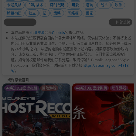
卡通风格
即时战术
即时战略
可爱
塔防
战术
欢乐
牌组构建
独立
猫
策略
网络梗
阖家
问题反馈
本作品是由
小叽资源
会员
Chobits
's 搬运作品.
本站提供的资源转载自国内外各大媒体和网络，仅供试玩体验；不得将上述
内容用于商业或者非法用途，否则，一切后果请用户自负。您必须在下载后
的24个小时之内，从您的电脑中彻底删除上述内容。如果您喜欢该游戏内
容，请支持正版，购买注册，得到更好的正版服务。我们非常重视版权问
题，如有侵权请邮件与我们联系处理。敬请谅解！E-mail：acgbns666@ou
tlook.com，我们会在第一时间断开下载链接
https://steamzg.com/4718
9/
。
或许您会喜欢
A-绕过D加密虚拟机
冒险游戏
A-绕过D加密虚拟机
动作游戏