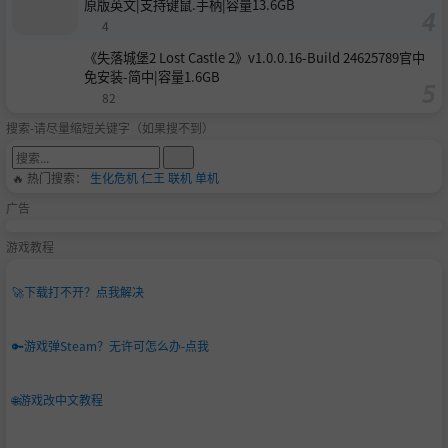
原版英文|支持键鼠.手柄|容量13.6GB
4
《失落城堡2 Lost Castle 2》v1.0.0.16-Build 24625789官中
免安装-简中|容量1.6GB
82
搜索-请尽量缩短关键字（如果搜不到）
🔥 热门搜索：
生化危机
仁王
联机
单机
广告
游戏教程
🚀
下载打不开？点我解决
🔑
游戏弹Steam？无许可怎么办-点我
🌐
游戏改中文教程