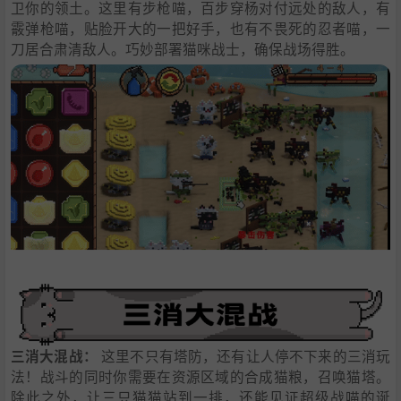
卫你的领土。这里有步枪喵，百步穿杨对付远处的敌人，有
霰弹枪喵，贴脸开大的一把好手，也有不畏死的忍者喵，一
刀居合肃清敌人。巧妙部署猫咪战士，确保战场得胜。
三消大混战：
这里不只有塔防，还有让人停不下来的三消玩
法！战斗的同时你需要在资源区域的合成猫粮，召唤猫塔。
除此之外，让三只猫猫站到一排，还能见证超级战喵的诞