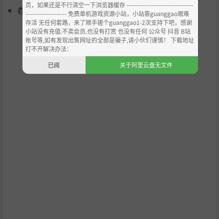
页，如果还是不行清空一下浏览器缓存 ----------------------------------
存储空间:
需要 3 GB 可用空间
每一波进攻终会结束。利用战斗中的间歇来修复基地—也
--------------------- 免费单机游戏资源小站，小站靠guanggao艰难
存活 无任何套路，来了顺手搓个guanggao1-2次支持下吧，感谢
可以冒险出去，探索地面、修理桥梁、清理废弃的王国。
小站没有充值.不卖会员.也没有打赏 也没有任何 公众号 抖音 B站
账号等,如有发现出售网址的全部是骗子,请小伙们谨慎！ 下载地址
追捕怪物以获得制造武器和道具的基本零件，增加生存的
打不开解决办法：
机会—但要小心残暴的大怪，他们可能会在最意外的时刻
已阅
关于阿里云盘无文件
破坏你的计划。