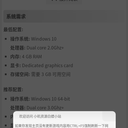
的方法来遏制无休止的敌人进攻浪潮。
建立防御！有几十种炮塔可供选择，包括炸弹标枪发射
系统需求
器、弩炮塔和炸弹弹弓，帮助你建立高杀伤力的防御区。
最低配置:
选择部署陷阱，包括钉条、绊线炸弹和元素陷阱，阻挡成
操作系统:
Windows 10
群的维度怪兽。
处理器:
Dual core 2.0Ghz+
内存:
4 GB RAM
显卡:
Dedicated graphics card
存储空间:
需要 3 GB 可用空间
推荐配置:
操作系统:
Windows 10 64-bit
处理器:
Dual core 3.0Ghz+
内存:
8 GB RAM
欢迎访问 小叽资源白嫖小站
如果堡垒能守住（很可能没“如果”），把尤利娅送进保护
显卡:
Dedicated graphics card
如果你发现主页没有更新游戏内容用CTRL+F5强制刷新一下网
罩之外的战场，与兽群激战。