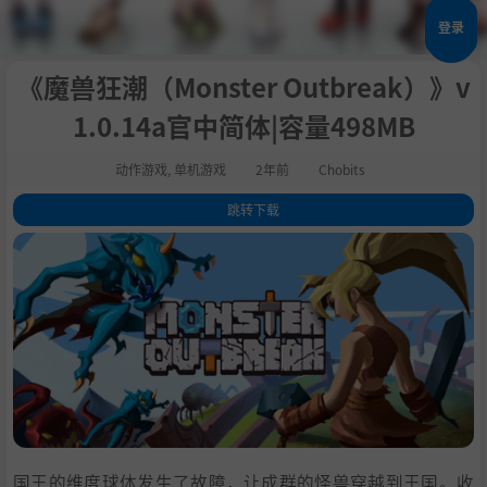
登录
《魔兽狂潮（Monster Outbreak）》v
1.0.14a官中简体|容量498MB
动作游戏
,
单机游戏
2年前
Chobits
跳转下载
1
.
关于这款游戏
2
.
系统需求
3
.
支持作者
4
.
中文设置
5
.
学习
国王的维度球体发生了故障，让成群的怪兽穿越到王国。收