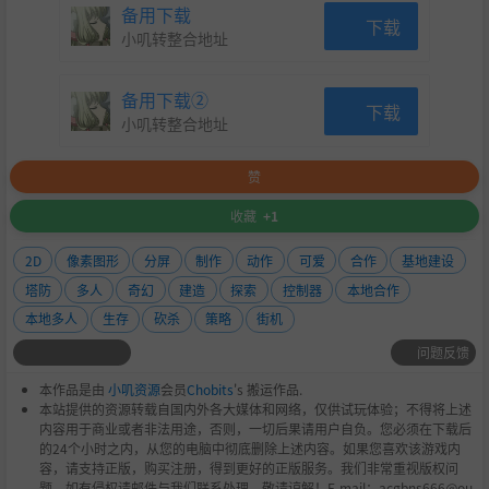
备用下载
下载
小叽转整合地址
备用下载②
下载
小叽转整合地址
赞
收藏
+1
2D
像素图形
分屏
制作
动作
可爱
合作
基地建设
塔防
多人
奇幻
建造
探索
控制器
本地合作
本地多人
生存
砍杀
策略
街机
问题反馈
本作品是由
小叽资源
会员
Chobits
's 搬运作品.
本站提供的资源转载自国内外各大媒体和网络，仅供试玩体验；不得将上述
内容用于商业或者非法用途，否则，一切后果请用户自负。您必须在下载后
的24个小时之内，从您的电脑中彻底删除上述内容。如果您喜欢该游戏内
容，请支持正版，购买注册，得到更好的正版服务。我们非常重视版权问
题，如有侵权请邮件与我们联系处理。敬请谅解！E-mail：acgbns666@ou