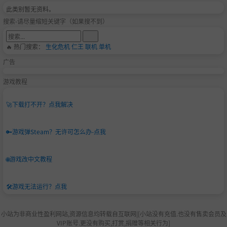
此类别暂无资料。
搜索-请尽量缩短关键字（如果搜不到）
🔥 热门搜索：
生化危机
仁王
联机
单机
广告
游戏教程
🚀
下载打不开？点我解决
🔑
游戏弹Steam？无许可怎么办-点我
🌐
游戏改中文教程
🛠️
游戏无法运行？点我
小站为非商业性盈利网站,资源信息均转载自互联网|[小站没有充值.也没有售卖会员及
VIP账号.更没有购买,打赏,捐赠等相关行为]