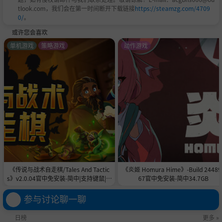
tlook.com，我们会在第一时间断开下载链接
https://steamzg.com/4709
0/
。
或许您会喜欢
单机游戏
策略游戏
动作游戏
《传说与战术自走棋/Tales And Tactic
《炎姬 Homura Hime》-Build 24489
s》v2.0.04官中免安装-简中|支持键鼠|容
67官中免安装-简中34.7GB
量5GB
参与讨论聊一聊
日榜
更多 »