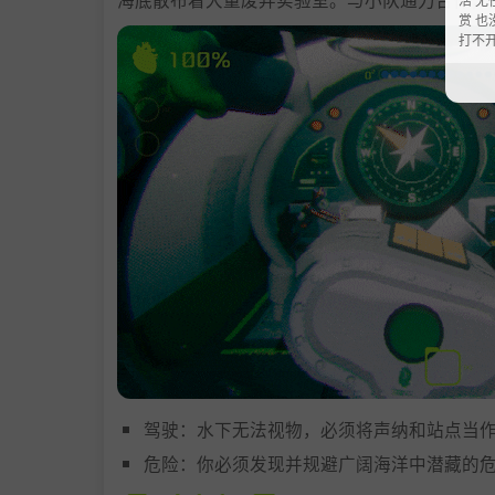
赏 也
打不
驾驶：水下无法视物，必须将声纳和站点当
危险：你必须发现并规避广阔海洋中潜藏的