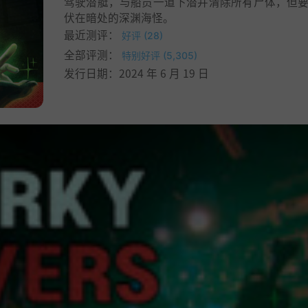
驾驶潜艇，与船员一道下潜并清除所有尸体，但
伏在暗处的深渊海怪。
最近测评：
好评 (28)
全部评测：
特别好评 (5,305)
发行日期：2024 年 6 月 19 日