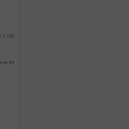
n 3 130
deon RX