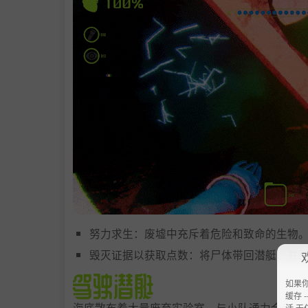
努力求生：废墟中充斥着危险和致命的生物
毁灭证据以获取点数：将尸体带回潜艇，并
如果
缓存 --
海底散布着大量废弃实验室。与小队通力合作，
活 无