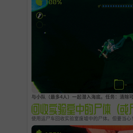
与小队（最多4人）一起潜入海底。任务：清除
使用运尸车回收实验室废墟中的尸体。但要当心