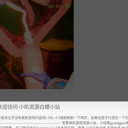
。
用粉碎机销毁。
欢迎访问 小叽资源白嫖小站
你发现主页没有更新游戏内容用CTRL+F5强制刷新一下网页，如果还是不行清空一下
----------------------------------------------------- 免费单机游戏资源小站，小站靠guangg
驾驶潜艇前往这些实验室。
任何套路，来了顺手搓个guanggao1-2次支持下吧，感谢 小站没有充值.不卖会员.也