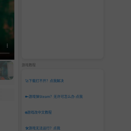
游戏教程
🚀
下载打不开？点我解决
🔑
游戏弹Steam？无许可怎么办-点我
🌐
游戏改中文教程
🛠️
游戏无法运行？点我