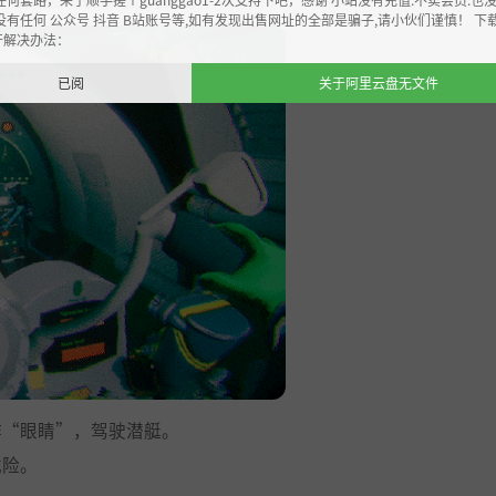
没有任何 公众号 抖音 B站账号等,如有发现出售网址的全部是骗子,请小伙们谨慎！ 下
开解决办法：
已阅
关于阿里云盘无文件
作“眼睛”，驾驶潜艇。
危险。