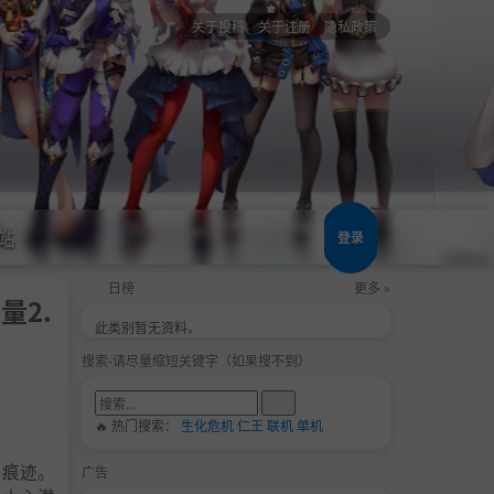
关于投稿
关于注册
隐私政策
站
登录
日榜
更多 »
量2.
此类别暂无资料。
搜索-请尽量缩短关键字（如果搜不到）
🔥 热门搜索：
生化危机
仁王
联机
单机
有痕迹。
广告