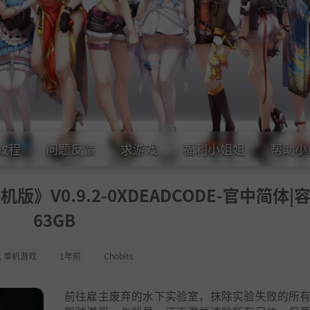
教程
问题反馈
求游戏
福利小姐姐
帮助小
联机版》V0.9.2-0XDEADCODE-官中简体|容
63GB
,
单机游戏
1年前
Chobits
前往雇主废弃的水下实验室，抹除实验失败的所