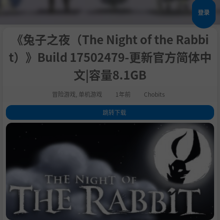
登录
《兔子之夜（The Night of the Rabbi
t）》Build 17502479-更新官方简体中
文|容量8.1GB
冒险游戏
,
单机游戏
1年前
Chobits
跳转下载
1
.
评测
2
.
关于这款游戏
3
.
主要特点
4
.
Key Features
5
.
系统需求
6
.
支持作者
7
.
汉化补丁获取
8
.
学习