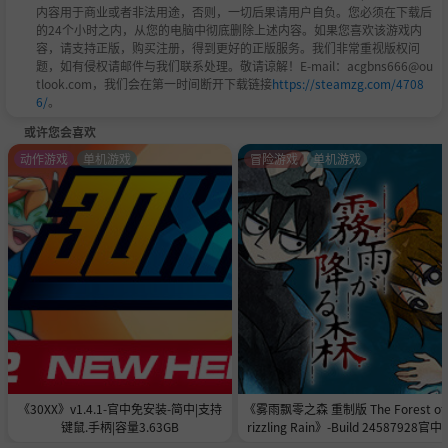
内容用于商业或者非法用途，否则，一切后果请用户自负。您必须在下载后
的24个小时之内，从您的电脑中彻底删除上述内容。如果您喜欢该游戏内
容，请支持正版，购买注册，得到更好的正版服务。我们非常重视版权问
题，如有侵权请邮件与我们联系处理。敬请谅解！E-mail：acgbns666@ou
tlook.com，我们会在第一时间断开下载链接
https://steamzg.com/4708
6/
。
或许您会喜欢
动作游戏
单机游戏
冒险游戏
单机游戏
《30XX》v1.4.1-官中免安装-简中|支持
《雾雨飘零之森 重制版 The Forest of
键鼠.手柄|容量3.63GB
rizzling Rain》-Build 24587928官中
安装-简中|容量996.7MB