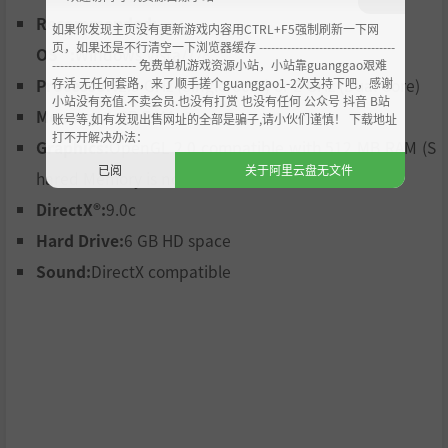
s Kempke, who believes that games design is all about
Recommended:
如果你发现主页没有更新游戏内容用CTRL+F5强制刷新一下网
creating new worlds to be explored by players.
页，如果还是不行清空一下浏览器缓存 ----------------------------------
OS *:
Windows Vista/7/8
--------------------- 免费单机游戏资源小站，小站靠guanggao艰难
Multi-layered story: it starts out in a light-hearted and f
存活 无任何套路，来了顺手搓个guanggao1-2次支持下吧，感谢
Processor:
2.5 GHz (Single Core) or 2 GHz (Dual Core)
unny way, but soon shift to a dramatic and thought-pr
小站没有充值.不卖会员.也没有打赏 也没有任何 公众号 抖音 B站
Memory:
4 GB RAM
账号等,如有发现出售网址的全部是骗子,请小伙们谨慎！ 下载地址
ovoking tone over the 20 hours of gameplay.
打不开解决办法：
Graphics:
OpenGL 2.0 compatible with 512 MB RAM (S
Original character and world design: the animal peopl
已阅
关于阿里云盘无文件
hared Memory is not recommended)
e who populate the game were originally developed in
DirectX®:
9.0c
short stories written by game creator; these stories are
Hard Drive:
6 GB HD space
included as the in-game bonuses.
Sound:
DirectX compatible