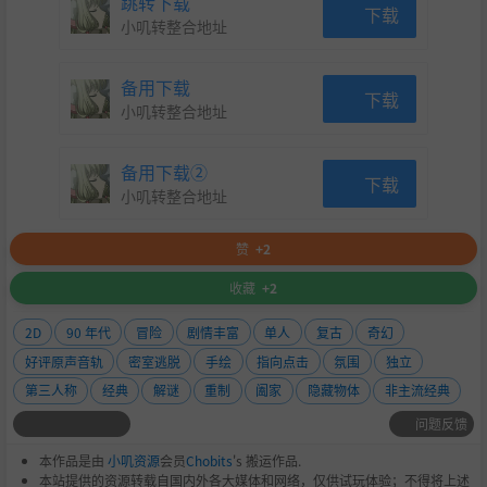
跳转下载
下载
小叽转整合地址
备用下载
下载
小叽转整合地址
备用下载②
下载
小叽转整合地址
赞
+2
收藏
+2
2D
90 年代
冒险
剧情丰富
单人
复古
奇幻
好评原声音轨
密室逃脱
手绘
指向点击
氛围
独立
第三人称
经典
解谜
重制
阖家
隐藏物体
非主流经典
问题反馈
本作品是由
小叽资源
会员
Chobits
's 搬运作品.
本站提供的资源转载自国内外各大媒体和网络，仅供试玩体验；不得将上述