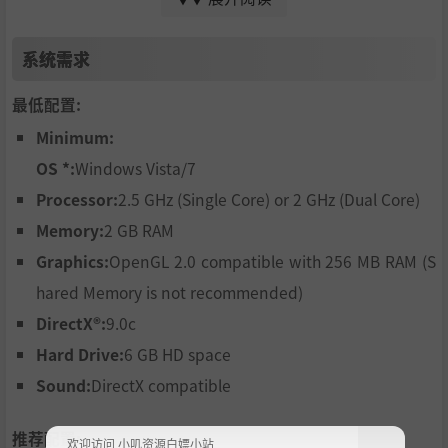
It is here that Jerry’s dream of being a magician comes t
rue, though a haunting, sinister force casts a long shadow
系统需求
over the forest. Someone offers the residents of Mousewo
od a deal of their lifetime - tickets to the greatest magic s
how that the world has ever seen. But the price is steep, a
最低配置:
s they'll have to stake their most precious possessions and
Minimum:
also their lives.
OS *:
Windows Vista/7
As the shadows grow deeper, the residents of Mousewood
Processor:
2.5 GHz (Single Core) or 2 GHz (Dual Core)
have only Jerry to turn to. On an adventure full of laughte
r and tears, joy and fear, the young boy will face the ultim
Memory:
2 GB RAM
ate trial, leaving behind the world he once knew, and his
Graphics:
OpenGL 2.0 compatible with 256 MB RAM (S
childhood, too, will become a thing of the past.
hared Memory is not recommended)
Key Features
DirectX®:
9.0c
Hard Drive:
6 GB HD space
Sound:
DirectX compatible
Story-driven exploration/adventure: The Night of the R
abbit was conceived, written and designed by Matthia
推荐配置:
欢迎访问 小叽资源白嫖小站