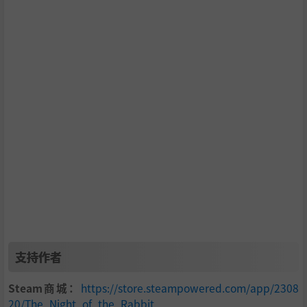
支持作者
Steam商城：
https://store.steampowered.com/app/2308
20/The_Night_of_the_Rabbit