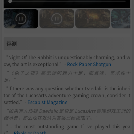
评测
“Night Of The Rabbit is unquestionably charming, and w
ow, the art is exceptional.”-
Rock Paper Shotgun
“《兔子之夜》毫无疑问魅力十足，而且哇，艺术性十
足。”
“If there was any question whether Daedalic is the inheri
tor of the LucasArts adventure gaming crown, consider it
settled.”-
Escapist Magazine
“如果有人质疑 Daedalic 是否是 LucasArts 冒险游戏王冠的
继承者，那么现在就认为答案已经揭晓了。”
“... the most outstanding game I’ve played this yea
r.”-
Pixels or Death