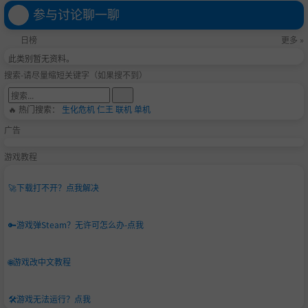
参与讨论聊一聊
日榜
更多 »
此类别暂无资料。
搜索-请尽量缩短关键字（如果搜不到）
🔥 热门搜索：
生化危机
仁王
联机
单机
广告
游戏教程
🚀
下载打不开？点我解决
🔑
游戏弹Steam？无许可怎么办-点我
🌐
游戏改中文教程
🛠️
游戏无法运行？点我