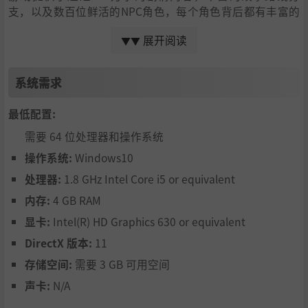
支，以及数百位鲜活的NPC角色，每个角色背后都有丰富的
故事和事件等待你去发掘。通过你的努力，从职场小白到行
展开阅读
▼▼
业大咖的快速蜕变，体验爽点不断的沉浸式剧情。而随着你
在职场中的地位不断攀升，更有顶级商战与行业竞争带来的
高燃剧情。
系统需求
最低配置:
需要 64 位处理器和操作系统
操作系统:
Windows10
处理器:
1.8 GHz Intel Core i5 or equivalent
内存:
4 GB RAM
显卡:
Intel(R) HD Graphics 630 or equivalent
DirectX 版本:
11
存储空间:
需要 3 GB 可用空间
声卡:
N/A