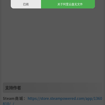
下班后的时光同样应该是丰富多彩的。从提升兴趣爱好到发
已阅
关于阿里云盘无文件
展副业赚钱，你可以选择参加健身、写网文、成为游戏主
播，甚至是外卖骑手，在大城市中探索属于自己的独特生活
节奏。游戏还设计了包括购房、旅行等多种生活目标，帮助
你在工作与生活中找到理想的平衡点。
支持作者
Steam商城：
https://store.steampowered.com/app/1360
810/_/