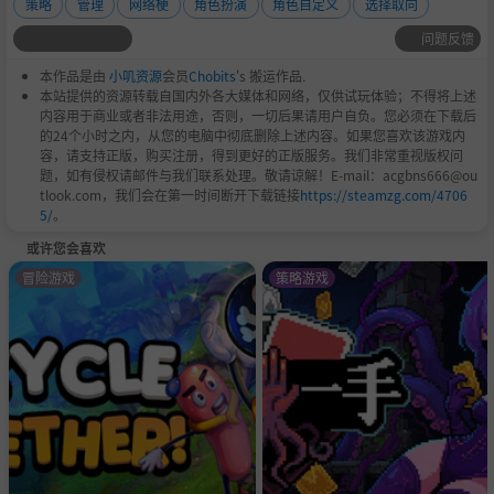
策略
管理
网络梗
角色扮演
角色自定义
选择取向
问题反馈
开发者对其游戏如何使用 AI 生成内容的描述如下：
本作品是由
小叽资源
会员
Chobits
's 搬运作品.
因为游戏中角色过多，我们在游戏末期使用了AI美术（基于
本站提供的资源转载自国内外各大媒体和网络，仅供试玩体验；不得将上述
我们自己的美术风格）制作了少量几个角色的立绘。
内容用于商业或者非法用途，否则，一切后果请用户自负。您必须在下载后
的24个小时之内，从您的电脑中彻底删除上述内容。如果您喜欢该游戏内
容，请支持正版，购买注册，得到更好的正版服务。我们非常重视版权问
题，如有侵权请邮件与我们联系处理。敬请谅解！E-mail：acgbns666@ou
tlook.com，我们会在第一时间断开下载链接
https://steamzg.com/4706
5/
。
或许您会喜欢
冒险游戏
策略游戏