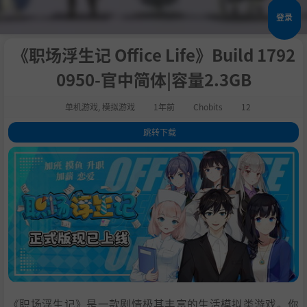
登录
《职场浮生记 Office Life》Build 1792
0950-官中简体|容量2.3GB
单机游戏
,
模拟游戏
1年前
Chobits
12
跳转下载
1
.
关于这款游戏
2
.
成年人的世界没有“简单”二字，毕业后数年的职场生活，有可能成为决
定你一生命运的关键。你是否能在这有限的时间里实现自我，走上人生的巅
峰呢？
3
.
AI 生成内容披露
4
.
系统需求
5
.
支持作者
6
.
学习
《职场浮生记》是一款剧情极其丰富的生活模拟类游戏。你