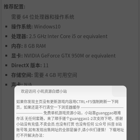
人生路上怎能少得了并肩同行的人？在十年的游戏时间里，
推荐配置:
你将邂逅多位性格鲜明的女主角，通过特定事件和互动提升
好感，触发专属浪漫事件。无论是选择一生专情，还是在复
需要 64 位处理器和操作系统
杂的感情纠葛中游走，你的每一次选择都会改变故事的结
操作系统:
Windows10
局。结婚、生子，与心爱的人共同经营一个温馨的小家，这
处理器:
2.5 GHz Inter Core i5 or equivalent
段感情旅程由你书写。
内存:
8 GB RAM
显卡:
NVIDIA GeForce GTX 950M or equivalent
DirectX 版本:
11
存储空间:
需要 4 GB 可用空间
声卡:
N/A
欢迎访问 小叽资源白嫖小站
如果你发现主页没有更新游戏内容用CTRL+F5强制刷新一下网
页，如果还是不行清空一下浏览器缓存 ----------------------------------
--------------------- 免费单机游戏资源小站，小站靠guanggao艰难
存活 无任何套路，来了顺手搓个guanggao1-2次支持下吧，感谢
小站没有充值.不卖会员.也没有打赏 也没有任何 公众号 抖音 B站
账号等,如有发现出售网址的全部是骗子,请小伙们谨慎！ 下载地址
打不开解决办法：