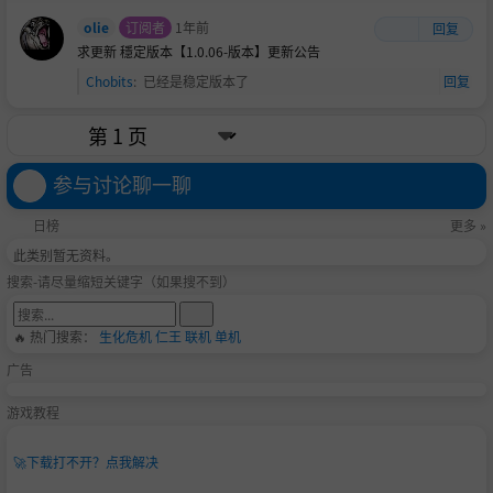
olie
订阅者
1年前
回复
求更新 穩定版本【1.0.06-版本】更新公告
Chobits
:
已经是稳定版本了
回复
参与讨论聊一聊
日榜
更多 »
此类别暂无资料。
搜索-请尽量缩短关键字（如果搜不到）
🔥 热门搜索：
生化危机
仁王
联机
单机
广告
游戏教程
🚀
下载打不开？点我解决