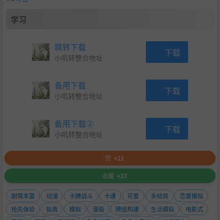
游戏设计了独特的卡牌玩法，在500多张卡牌中构建属于自
己的卡组，无论是稳扎稳打的“上班流”、高效奋斗的“加
学习
班流”，还是趣味满满的“摸鱼流”，都能助你在职场任务
中轻松取胜。
跳转下载
下载
小叽转整合地址
备用下载
下载
小叽转整合地址
备用下载②
下载
小叽转整合地址
成年人的世界没有“简单”二字，毕业后数年的职场生
赞
+21
活，有可能成为决定你一生命运的关键。你是否能在这
收藏
+27
有限的时间里实现自我，走上人生的巅峰呢？
剧情丰富
动漫
卡牌战斗
卡通
可爱
多结局
恋爱模拟
抢先体验
拟真
模拟
漫画
牌组构建
生活模拟
电影式
AI 生成内容披露