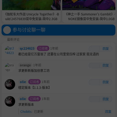
《独轮车大作战 Unicycle Together》-B
《神之一手 Summoner's Gambit》-T
uild 24576839官中免安装-简中2.3GB
NOKE镜像官中免安装-简中1.0GB
参与讨论聊一聊
最新评论
qc224823
订阅者
1年前
回复
都已经是亿万富翁了 还要在公司里受压榨 过家家 挺无语的
orange
1年前
回复
求更新新版加创意工坊
olie
订阅者
1年前
回复
穩定版本【1.1.3-版本】
olie
订阅者
1年前
回复
求更新版本
Chobits
:
已更新
回复