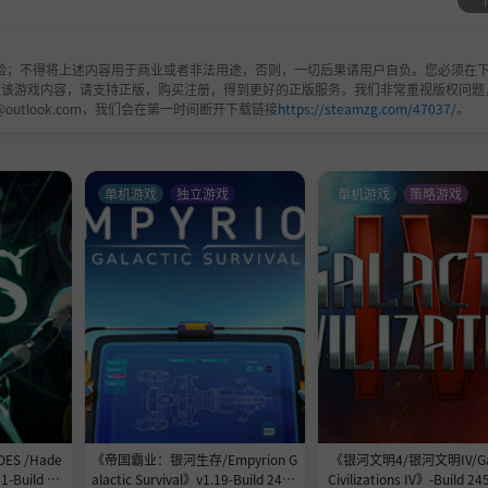
验；不得将上述内容用于商业或者非法用途，否则，一切后果请用户自负。您必须在下
欢该游戏内容，请支持正版，购买注册，得到更好的正版服务。我们非常重视版权问题
@outlook.com，我们会在第一时间断开下载链接
https://steamzg.com/47037/
。
单机游戏
独立游戏
单机游戏
策略游戏
S /Hade
《帝国霸业：银河生存/Empyrion G
《银河文明4/银河文明IV/Gal
1-Build 24
alactic Survival》v1.19-Build 2453
Civilizations IV》-Build 2