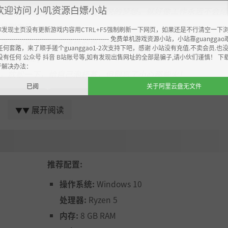
欢迎访问 小叽资源白嫖小站
空间里徜徉，真是一个令人愉悦的梦想。就好像工作永远不会结
你找到房间。
你发现主页没有更新游戏内容用CTRL+F5强制刷新一下网页，如果还是不行清空一下
----------------------------------------------------- 免费单机游戏资源小站，小站靠guangg
架和箱子。谁知道你的包裹在哪里...
任何套路，来了顺手搓个guanggao1-2次支持下吧，感谢 小站没有充值.不卖会员.也
该等电梯的
没有任何 公众号 抖音 B站账号等,如有发现出售网址的全部是骗子,请小伙们谨慎！ 下
开解决办法：
，放松一下，给自己泡杯茶，但别忘了小心那些火！
已阅
关于阿里云盘无文件
展开阅读
▼▼
推荐配置:
操作系统:
Windows 10
处理器:
Ryzen 5
内存:
8 GB RAM