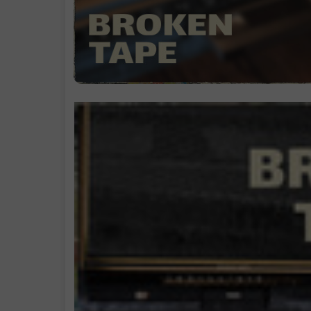
.
探索。环顾四
。走近
系统需求
支持作者
学习