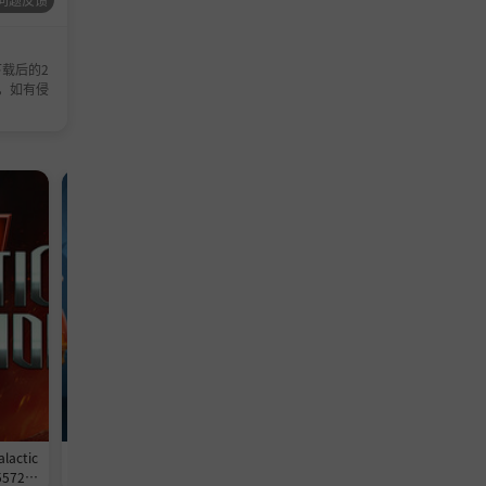
载后的2
，如有侵
单机游戏
模拟游戏
TD
冒险
单机
策
塔防
游戏
游戏
游
actic
《迪士尼梦幻星谷/Disney Dreamli
《气球塔防6/猴子塔防6/Bloons
4557209
ght Valley》-Build 24502019官中
6》-Build 24529267官中免安