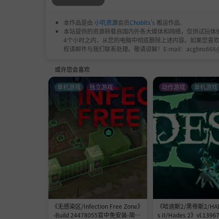
本作品是由
小叽资源
会员
Chobits
's 搬运作品.
本站提供的资源转载自国内外各大媒体和网络，仅供试玩体
4个小时之内，从您的电脑中彻底删除上述内容。如果您喜
权请邮件与我们联系处理。敬请谅解！E-mail：acgbns666
或许您会喜欢
单机游戏
独立游戏
动作游戏
单机游戏
《无感染区/Infection Free Zone》
《哈迪斯2/黑帝斯2/HADE
-Build 24478055官中免安装-简中|
s II/Hades 2》vl.13967