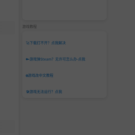
游戏教程
🚀
下载打不开？点我解决
🔑
游戏弹Steam？无许可怎么办-点我
🌐
游戏改中文教程
🛠️
游戏无法运行？点我