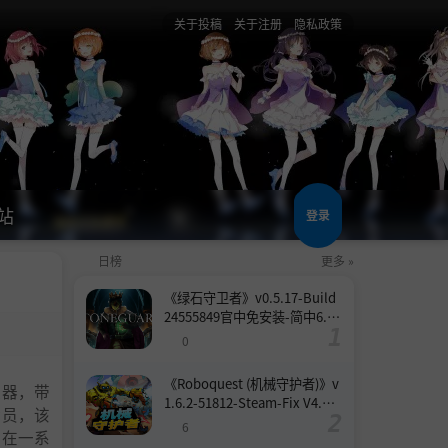
关于投稿
关于注册
隐私政策
站
登录
日榜
更多 »
《绿石守卫者》v0.5.17-Build
24555849官中免安装-简中6.6
GB
0
《Roboquest (机械守护者)》v
拟器，带
1.6.2-51812-Steam-Fix V4.联
验员，该
机版官中简体
6
是在一系