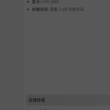
显卡:
GTX 1060
仔细查看每一盘磁带，尽力发现异常。如果你发
存储空间:
需要 2 GB 可用空间
可能不那么容易发现。请记住 -
Anomaly Fi
探索。环顾四周。走近
在里面度过的每一秒都能让研究人员获得更多信
牲会成为拼图中最后一块缺失的拼图，而在你之
努力让自己活下去,
安全。控制。保护。
支持作者
Anomaly Fighting Foundation® (AFF).