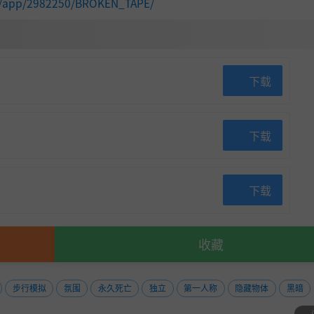
om/app/2982250/BROKEN_TAPE/
下载
下载
下载
收藏
步行模拟
氛围
永久死亡
独立
第一人称
隐藏物体
黑暗