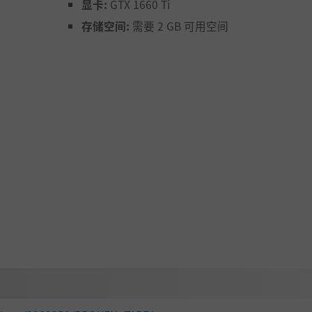
显卡:
GTX 1660 Ti
现了，不要急着逃跑--你还得把它化解掉。但是要小心，有些
存储空间:
需要 2 GB 可用空间
ghting Foundation® 对异常点研究可能造成的任何伤害不承担任何
息，了解这些古老而神秘的录像带究竟是什么。 谁知道呢，也
前，其他人早就开始拼图了。