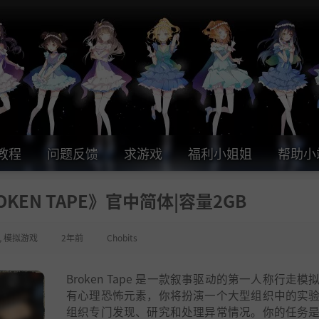
教程
问题反馈
求游戏
福利小姐姐
帮助小
KEN TAPE》官中简体|容量2GB
,
模拟游戏
2年前
Chobits
Broken Tape 是一款叙事驱动的第一人称行走模
有心理恐怖元素，你将扮演一个大型组织中的实
组织专门发现、研究和处理异常情况。你的任务