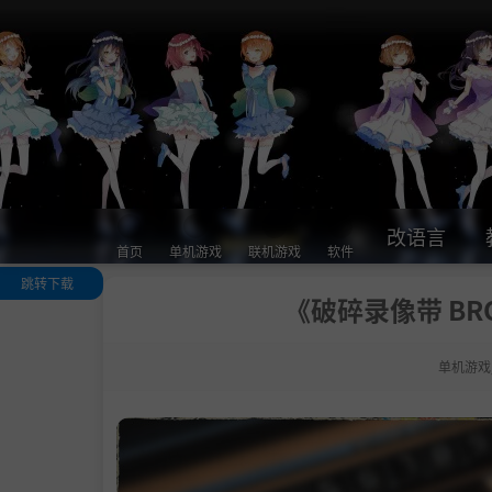
改语言
首页
单机游戏
联机游戏
软件
跳转下载
《破碎录像带 BRO
关于这款游戏
Anomaly Fighti
 Foundation®
单机游戏
AFF) 向您致意!
5 盘录像带。
.
进去。找到
。修复它。离
。