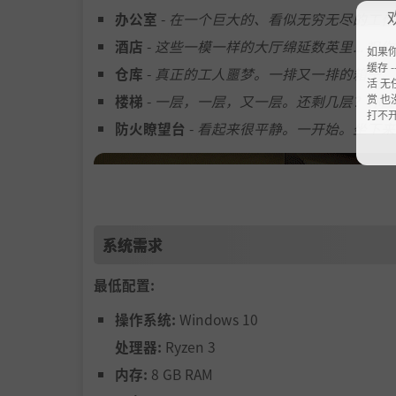
办公室
-
在一个巨大的、看似无穷无尽的工作
酒店
-
这些一模一样的大厅绵延数英里... 祝
如果
缓存 --
仓库
-
真正的工人噩梦。一排又一排的箱子、货
活 无
楼梯
-
一层，一层，又一层。还剩几层？你应
赏 也
打不
防火瞭望台
-
看起来很平静。一开始。坐下来
系统需求
最低配置:
操作系统:
Windows 10
处理器:
Ryzen 3
内存:
8 GB RAM
进去。找到它。修复它。离开。