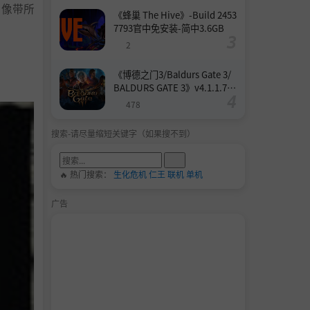
录像带所
《蜂巢 The Hive》-Build 2453
7793官中免安装-简中3.6GB
2
《博德之门3/Baldurs Gate 3/
BALDURS GATE 3》v4.1.1.739
8727-Build 24532579官中免安
478
装-简中158.6GB
搜索-请尽量缩短关键字（如果搜不到）
🔥 热门搜索：
生化危机
仁王
联机
单机
广告