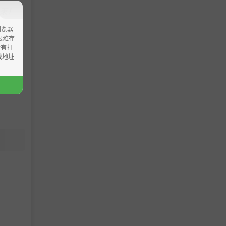
束！
浏览器
ao艰难存
没有打
载地址